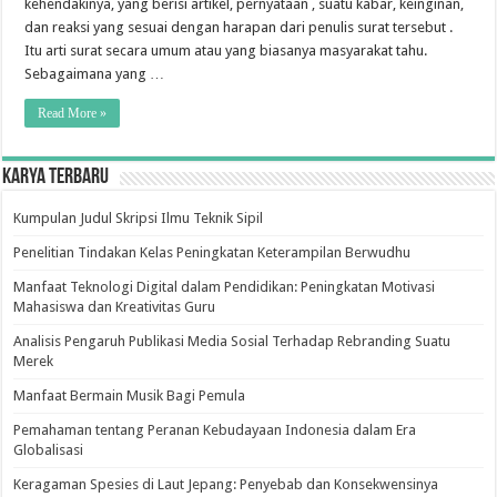
kehendakinya, yang berisi artikel, pernyataan , suatu kabar, keinginan,
dan reaksi yang sesuai dengan harapan dari penulis surat tersebut .
Itu arti surat secara umum atau yang biasanya masyarakat tahu.
Sebagaimana yang …
Read More »
Karya Terbaru
Kumpulan Judul Skripsi Ilmu Teknik Sipil
Penelitian Tindakan Kelas Peningkatan Keterampilan Berwudhu
Manfaat Teknologi Digital dalam Pendidikan: Peningkatan Motivasi
Mahasiswa dan Kreativitas Guru
Analisis Pengaruh Publikasi Media Sosial Terhadap Rebranding Suatu
Merek
Manfaat Bermain Musik Bagi Pemula
Pemahaman tentang Peranan Kebudayaan Indonesia dalam Era
Globalisasi
Keragaman Spesies di Laut Jepang: Penyebab dan Konsekwensinya