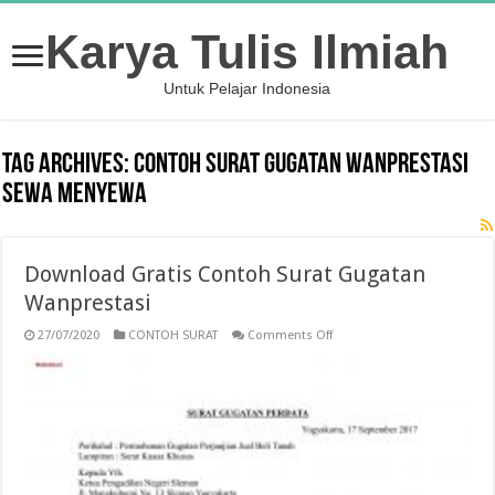
Karya Tulis Ilmiah
Untuk Pelajar Indonesia
Tag Archives:
contoh surat gugatan wanprestasi
sewa menyewa
Download Gratis Contoh Surat Gugatan
Wanprestasi
on
27/07/2020
CONTOH SURAT
Comments Off
Download
Gratis
Contoh
Surat
Gugatan
Wanprestasi