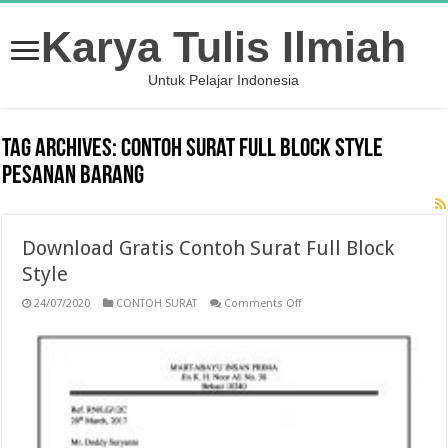
Karya Tulis Ilmiah
Untuk Pelajar Indonesia
Tag Archives:
contoh surat full block style
pesanan barang
Download Gratis Contoh Surat Full Block
Style
on
24/07/2020
CONTOH SURAT
Comments Off
Download
Gratis
Contoh
Surat
Full
Block
Style