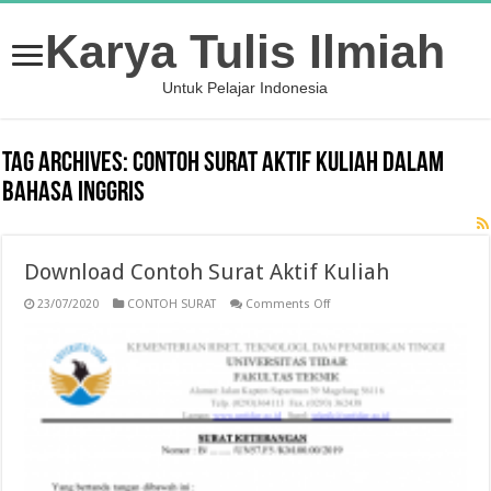
Karya Tulis Ilmiah
Untuk Pelajar Indonesia
Tag Archives:
contoh surat aktif kuliah dalam
bahasa inggris
Download Contoh Surat Aktif Kuliah
on
23/07/2020
CONTOH SURAT
Comments Off
Download
Contoh
Surat
Aktif
Kuliah