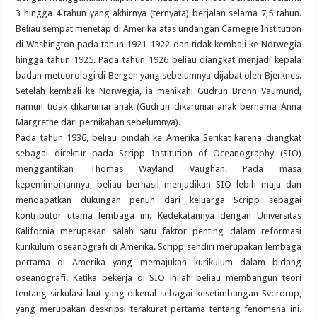
3 hingga 4 tahun yang akhirnya (ternyata) berjalan selama 7,5 tahun.
Beliau sempat menetap di Amerika atas undangan Carnegie Institution
di Washington pada tahun 1921-1922 dan tidak kembali ke Norwegia
hingga tahun 1925. Pada tahun 1926 beliau diangkat menjadi kepala
badan meteorologi di Bergen yang sebelumnya dijabat oleh Bjerknes.
Setelah kembali ke Norwegia, ia menikahi Gudrun Bronn Vaumund,
namun tidak dikaruniai anak (Gudrun dikaruniai anak bernama Anna
Margrethe dari pernikahan sebelumnya).
Pada tahun 1936, beliau pindah ke Amerika Serikat karena diangkat
sebagai direktur pada Scripp Institution of Oceanography (SIO)
menggantikan Thomas Wayland Vaughan. Pada masa
kepemimpinannya, beliau berhasil menjadikan SIO lebih maju dan
mendapatkan dukungan penuh dari keluarga Scripp sebagai
kontributor utama lembaga ini. Kedekatannya dengan Universitas
Kalifornia merupakan salah satu faktor penting dalam reformasi
kurikulum oseanografi di Amerika. Scripp sendiri merupakan lembaga
pertama di Amerika yang memajukan kurikulum dalam bidang
oseanografi. Ketika bekerja di SIO inilah beliau membangun teori
tentang sirkulasi laut yang dikenal sebagai kesetimbangan Sverdrup,
yang merupakan deskripsi terakurat pertama tentang fenomena ini.