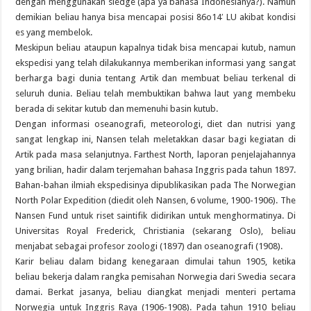
dengan menggunakan sledge (apa ya bahasa Indonesianya?). Namun
demikian beliau hanya bisa mencapai posisi 86o14′ LU akibat kondisi
es yang membelok.
Meskipun beliau ataupun kapalnya tidak bisa mencapai kutub, namun
ekspedisi yang telah dilakukannya memberikan informasi yang sangat
berharga bagi dunia tentang Artik dan membuat beliau terkenal di
seluruh dunia. Beliau telah membuktikan bahwa laut yang membeku
berada di sekitar kutub dan memenuhi basin kutub.
Dengan informasi oseanografi, meteorologi, diet dan nutrisi yang
sangat lengkap ini, Nansen telah meletakkan dasar bagi kegiatan di
Artik pada masa selanjutnya. Farthest North, laporan penjelajahannya
yang brilian, hadir dalam terjemahan bahasa Inggris pada tahun 1897.
Bahan-bahan ilmiah ekspedisinya dipublikasikan pada The Norwegian
North Polar Expedition (diedit oleh Nansen, 6 volume, 1900-1906). The
Nansen Fund untuk riset saintifik didirikan untuk menghormatinya. Di
Universitas Royal Frederick, Christiania (sekarang Oslo), beliau
menjabat sebagai profesor zoologi (1897) dan oseanografi (1908).
Karir beliau dalam bidang kenegaraan dimulai tahun 1905, ketika
beliau bekerja dalam rangka pemisahan Norwegia dari Swedia secara
damai. Berkat jasanya, beliau diangkat menjadi menteri pertama
Norwegia untuk Inggris Raya (1906-1908). Pada tahun 1910 beliau