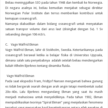
Beliau meninggalkan SIO pada tahun 1948 dan kembali ke Norwegia.
Di negara asalnya ini, beliau kemudian menjabat sebagai direktur
Norwegian Polar Institute dan terrus memberikan kontribusi untuk
kemajuan oseanografi.
Namanya diabadikan dalam bidang oseanografi untuk menyatakan
satuan transpor volume dari arus laut (disingkat dengan Sv). 1 Sv
sebanding dengan 106 m3/s.
C. Vagn Walfrid Ekman
Vagn Walfrid Ekman, lahir di Stokholm, Swedia. Ketertarikannya pada
oseanografi berawal ketika ia belajar fisika di Universitas Uppsala,
dimana salah satu penyebabnya adalah setelah beliau mendengarkan
kuliah Vilhelm Bjerknes tentang dinamika fluida.
Vagn Walfrid Ekman
Pada saat ekspedisi Fram, Fridtjof Nansen mengamati bahwa gunung
es tidak bergerak searah dengan arah angin tetapi membentuk sudut
20o-40o. Lalu Bjerknes mengundang Ekman yang saat itu masih
menjadi mahasiswa untuk menyelidikinya. Pada tahun 1902, Ekman
mempublikasikan teorinya “Spiral Ekman” yang menjelaskan fenomena
tersebut yang merupakan hasil kesetimbangan antara efek gesekan di