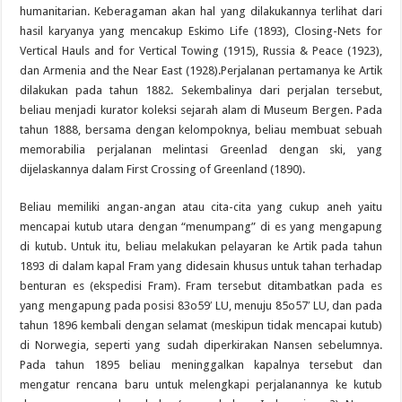
humanitarian. Keberagaman akan hal yang dilakukannya terlihat dari
hasil karyanya yang mencakup Eskimo Life (1893), Closing-Nets for
Vertical Hauls and for Vertical Towing (1915), Russia & Peace (1923),
dan Armenia and the Near East (1928).Perjalanan pertamanya ke Artik
dilakukan pada tahun 1882. Sekembalinya dari perjalan tersebut,
beliau menjadi kurator koleksi sejarah alam di Museum Bergen. Pada
tahun 1888, bersama dengan kelompoknya, beliau membuat sebuah
memorabilia perjalanan melintasi Greenlad dengan ski, yang
dijelaskannya dalam First Crossing of Greenland (1890).
Beliau memiliki angan-angan atau cita-cita yang cukup aneh yaitu
mencapai kutub utara dengan “menumpang” di es yang mengapung
di kutub. Untuk itu, beliau melakukan pelayaran ke Artik pada tahun
1893 di dalam kapal Fram yang didesain khusus untuk tahan terhadap
benturan es (ekspedisi Fram). Fram tersebut ditambatkan pada es
yang mengapung pada posisi 83o59′ LU, menuju 85o57′ LU, dan pada
tahun 1896 kembali dengan selamat (meskipun tidak mencapai kutub)
di Norwegia, seperti yang sudah diperkirakan Nansen sebelumnya.
Pada tahun 1895 beliau meninggalkan kapalnya tersebut dan
mengatur rencana baru untuk melengkapi perjalanannya ke kutub