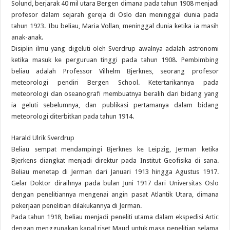
Solund, berjarak 40 mil utara Bergen dimana pada tahun 1908 menjadi
profesor dalam sejarah gereja di Oslo dan meninggal dunia pada
tahun 1923. Ibu beliau, Maria Vollan, meninggal dunia ketika ia masih
anak-anak.
Disiplin ilmu yang digeluti oleh Sverdrup awalnya adalah astronomi
ketika masuk ke perguruan tinggi pada tahun 1908. Pembimbing
beliau adalah Professor Vilhelm Bjerknes, seorang profesor
meteorologi pendiri Bergen School. Ketertarikannya pada
meteorologi dan oseanografi membuatnya beralih dari bidang yang
ia geluti sebelumnya, dan publikasi pertamanya dalam bidang
meteorologi diterbitkan pada tahun 1914.
Harald Ulrik Sverdrup
Beliau sempat mendampingi Bjerknes ke Leipzig, Jerman ketika
Bjerkens diangkat menjadi direktur pada Institut Geofisika di sana.
Beliau menetap di Jerman dari Januari 1913 hingga Agustus 1917.
Gelar Doktor diraihnya pada bulan Juni 1917 dari Universitas Oslo
dengan penelitiannya mengenai angin pasat Atlantik Utara, dimana
pekerjaan penelitian dilakukannya di Jerman.
Pada tahun 1918, beliau menjadi peneliti utama dalam ekspedisi Artic
dengan menggunakan kapal riset Maud untuk masa penelitian selama