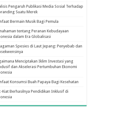
lisis Pengaruh Publikasi Media Sosial Terhadap
branding Suatu Merek
faat Bermain Musik Bagi Pemula
mahaman tentang Peranan Kebudayaan
onesia dalam Era Globalisasi
agaman Spesies di Laut Jepang: Penyebab dan
nsekwensinya
aimana Menciptakan Iklim Investasi yang
dusif dan Akselerasi Pertumbuhan Ekonomi
donesia
nfaat Konsumsi Buah Papaya Bagi Kesehatan
t-Kiat Berhasilnya Pendidikan Inklusif di
donesia