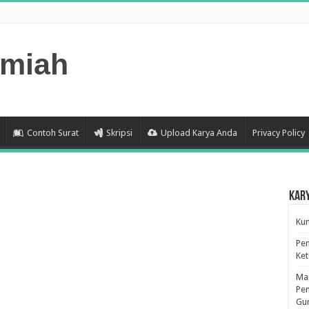
lmiah
Contoh Surat
Skripsi
Upload Karya Anda
Privacy Policy
Kar
Kum
Pen
Ke
Man
Pen
Gu