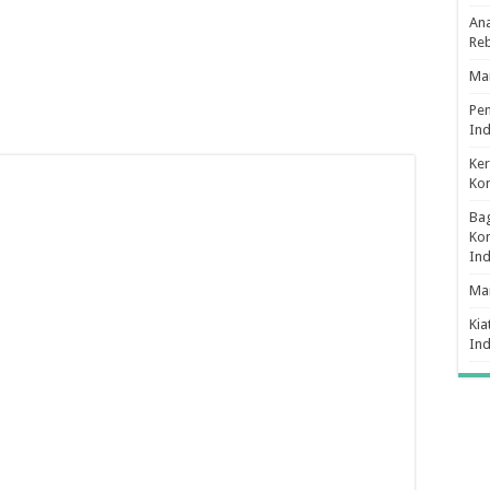
Ana
Re
Man
Pe
Ind
Ker
Ko
Bag
Kon
In
Ma
Kia
In