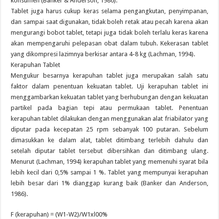
konsumen (Banker & Anderson, 1986).
Tablet juga harus cukup keras selama pengangkutan, penyimpanan,
dan sampai saat digunakan, tidak boleh retak atau pecah karena akan
mengurangi bobot tablet, tetapi juga tidak boleh terlalu keras karena
akan mempengaruhi pelepasan obat dalam tubuh. Kekerasan tablet
yang dikompresi lazimnya berkisar antara 4-8 kg (Lachman, 1994).
Kerapuhan Tablet
Mengukur besarnya kerapuhan tablet juga merupakan salah satu
faktor dalam penentuan kekuatan tablet. Uji kerapuhan tablet ini
menggambarkan kekuatan tablet yang berhubungan dengan kekuatan
partikel pada bagian tepi atau permukaan tablet. Penentuan
kerapuhan tablet dilakukan dengan menggunakan alat friabilator yang
diputar pada kecepatan 25 rpm sebanyak 100 putaran. Sebelum
dimasukkan ke dalam alat, tablet ditimbang terlebih dahulu dan
setelah diputar tablet tersebut dibersihkan dan ditimbang ulang.
Menurut (Lachman, 1994) kerapuhan tablet yang memenuhi syarat bila
lebih kecil dari 0,5% sampai 1 %. Tablet yang mempunyai kerapuhan
lebih besar dari 1% dianggap kurang baik (Banker dan Anderson,
1986).
F (kerapuhan) = (W1-W2)/W1xl00%