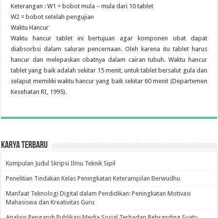
Keterangan : W1 = bobot mula – mula dari 10 tablet
W2 = bobot setelah pengujian
Waktu Hancur
Waktu hancur tablet ini bertujuan agar komponen obat dapat
diabsorbsi dalam saluran pencernaan. Oleh karena itu tablet harus
hancur dan melepaskan obatnya dalam cairan tubuh. Waktu hancur
tablet yang baik adalah sekitar 15 menit, untuk tablet bersalut gula dan
selaput memiliki waktu hancur yang baik sekitar 60 menit (Departemen
Kesehatan RI, 1995).
Karya Terbaru
Kumpulan Judul Skripsi Ilmu Teknik Sipil
Penelitian Tindakan Kelas Peningkatan Keterampilan Berwudhu
Manfaat Teknologi Digital dalam Pendidikan: Peningkatan Motivasi
Mahasiswa dan Kreativitas Guru
Analisis Pengaruh Publikasi Media Sosial Terhadap Rebranding Suatu