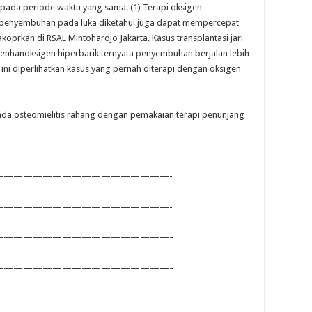
 pada periode waktu yang sama. (1) Terapi oksigen
 penyembuhan pada luka diketahui juga dapat mempercepat
koprkan di RSAL Mintohardjo Jakarta. Kasus transplantasi jari
 denhanoksigen hiperbarik ternyata penyembuhan berjalan lebih
t ini diperlihatkan kasus yang pernah diterapi dengan oksigen
a osteomielitis rahang dengan pemakaian terapi penunjang
——————————————————-
——————————————————-
——————————————————-
——————————————————–
——————————————————–
———————————————————