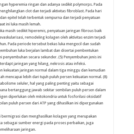
engan hyperemia ringan dan adanya sedikit polymorps. Pada
nghilangkan clot dan terjadi aktivitas fibroblast. Pada hari
dan epitel telah terbentuk sempurna dan terjadi penyatuan
at ini luka masih lemah.
a masih sedikit hiperemis, penyatuan jaringan fibrous baik
askularisasi, remodeling kolagen oleh aktivitas enzim terjadi
un. Pada periode tersebut bekas luka mengecil dan sudah
nyembuhan luka berjalan lambat dan disertai pembentukan
ami penyembuhan secara sekunder. (5) Penyembuhan jenis ini
erdapt jaringan yang hilang, nekrosis atau infeksi.
en kekuatan jaringan normal dalam tiga minggu dan kemudian
nah mencapai lebih dari tujuh puluh persen kekuatan normal. (8)
bolisme seluler, hal yang paling penting yaitu sebagai
 mana bertanggung jawab sekitar sembilan puluh persen dalam
gen diperlukan oleh mitokondria untuk fosforilasi oksidatif
lan puluh persen dari ATP yang dihasilkan ini dipergunakan
i bermigrasi dan menghasilkan kolagen yang merupakan
a sebagai sumber energi pada proses perbaikan, juga
meliharaan jaringan.