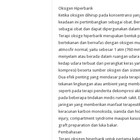
Oksigen Hiperbarik
Ketika oksigen dihirup pada konsentransi yan
keadaan ini pertimbangkan sebagai obat. Berd
sebagai obat dan dapat dipergunakan dalam s
Terapi oksige hiperbarik merupakan bentuk 
bertekanan dan bernafas dengan oksigen mur
atmosfir normal, yaitu sebesar 1 atm (760 m
menyelam atau berada dalam ruangan udara b
kedap udara terbuat dari perangkat keras ya
kompresi) beserta sumber oksigen dan siste
Dua efek penting yang mendasar pada terapi 
tekanan lingkungan atau ambient yang memb
seperti pada terapi penderita dekompresi ak
pada beberapa tindakan medis rumah sakit. E
jaringan yang memberikan manfaat terapeutik
keracunan karbon monoksida, sianida dan hid
injury, compartment syndrome maupun kasus is
graft preparation dan luka bakar.
Pembahasan
Terapi oksigen hiperbarik untuk pertama ka