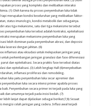
es diatas dikenal sebagai proses penyembuhan luka. (5) Lebih
rupakan proses yang kompleks dan melibatkan interaksi
kimia. (1) Oleh karena itu proses penyembuhan luka tidak
l tapi merupakan kondisi keseluruhan yang melibatkan faktor-
atan, status imunologis, kondisi metabolik dan sebagainya.
i atas tiga mekanisme, satu dari tiga mekanisme tersebut
s penyembuhan luka tersebut adalah kontraksi, epitelialisasi
, kontraksi merupakan mekanisme penyembuhan luka yang
lisasi lebih dominan pada penyembuhan abrasi, dan deposisi
ka laserasi dengan jahitan. (6)
ase inflamasi atau eksudasi untuk melepaskan jaringan yang
i untuk perkembangan jaringan granulasi dan fase diferensiasi
arut dan epitelialisasi. Secara praktis fase tersebut diatas
asi dan epitelialisasi. (3) Lebih lengkap Hall (6)menyebutkan
arahan, inflamasi proliferasi dan remodeling.
buhan luka yaitu penyembuhan luka secar apremier dan
i penyembuhan luka secara intensi primer apabila proses
baik. Penyembuhan secara primer ini terjadi pada luka yang
 baik dan umumnya terjadi pada insisi bedah. (7)
 lebih lanjut dapat dijelaskan sebagai berikut:(7,8) Sesaat
s mengisi celah jaringan yang cedera. Inflasi awal terjadi