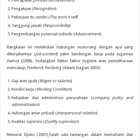
Pencapaian prestasi (
Achievement
)
Pengakuan (
Recognition
)
Pekerjaan itu sendiri (
The work it self
)
Tanggung jawab (
Responsibility
)
Pengembangan potensial individu (
Advancement
)
Rangkaian ini melukiskan hubungan seseorang dengan apa yang
dikerjakannya (
job-content
) yakni kandungan kerja pada tugasnya
Hamza (2008). Sedangkan faktor-faktor hygiene atau pemeliharaan
mencakup, Frederick Herzberg (dalam Siagian 2002):
Gaji atau upah (
Wages or salaries
)
Kondisi kerja (
Working Condition
)
Kebijakan dan administrasi perusahaan (
company policy and
administration
)
Hubungan antar pribadi (
interpersonal relation
)
Kualitas supervisi (
Quality supervisor
)
Menurut Djoko (2001),Salah satu tantangan dalam memahami dan