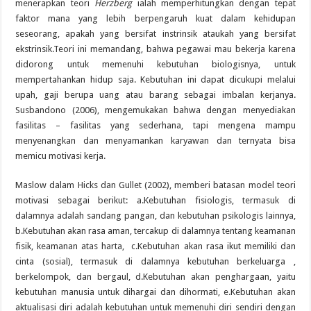
menerapkan teori
Herzberg
ialah memperhitungkan dengan tepat
faktor mana yang lebih berpengaruh kuat dalam kehidupan
seseorang, apakah yang bersifat instrinsik ataukah yang bersifat
ekstrinsik.Teori ini memandang, bahwa pegawai mau bekerja karena
didorong untuk memenuhi kebutuhan biologisnya, untuk
mempertahankan hidup saja. Kebutuhan ini dapat dicukupi melalui
upah, gaji berupa uang atau barang sebagai imbalan kerjanya.
Susbandono (2006), mengemukakan bahwa dengan menyediakan
fasilitas – fasilitas yang sederhana, tapi mengena mampu
menyenangkan dan menyamankan karyawan dan ternyata bisa
memicu motivasi kerja.
Maslow dalam Hicks dan Gullet (2002), memberi batasan model teori
motivasi sebagai berikut: a.Kebutuhan fisiologis, termasuk di
dalamnya adalah sandang pangan, dan kebutuhan psikologis lainnya,
b.Kebutuhan akan rasa aman, tercakup di dalamnya tentang keamanan
fisik, keamanan atas harta, c.Kebutuhan akan rasa ikut memiliki dan
cinta (sosial), termasuk di dalamnya kebutuhan berkeluarga ,
berkelompok, dan bergaul, d.Kebutuhan akan penghargaan, yaitu
kebutuhan manusia untuk dihargai dan dihormati, e.Kebutuhan akan
aktualisasi diri adalah kebutuhan untuk memenuhi diri sendiri dengan