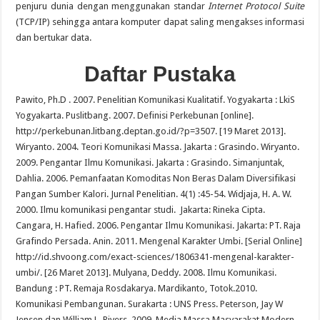
penjuru dunia dengan menggunakan standar
Internet Protocol Suite
(TCP/IP) sehingga antara komputer dapat saling mengakses informasi
dan bertukar data.
Daftar Pustaka
Pawito, Ph.D . 2007. Penelitian Komunikasi Kualitatif. Yogyakarta : LkiS
Yogyakarta. Puslitbang. 2007. Definisi Perkebunan [online].
http://perkebunan.litbang.deptan.go.id/?p=3507. [19 Maret 2013].
Wiryanto. 2004. Teori Komunikasi Massa. Jakarta : Grasindo. Wiryanto.
2009. Pengantar Ilmu Komunikasi. Jakarta : Grasindo. Simanjuntak,
Dahlia. 2006. Pemanfaatan Komoditas Non Beras Dalam Diversifikasi
Pangan Sumber Kalori. Jurnal Penelitian. 4(1) :45-54. Widjaja, H. A. W.
2000. Ilmu komunikasi pengantar studi. Jakarta: Rineka Cipta.
Cangara, H. Hafied. 2006. Pengantar Ilmu Komunikasi. Jakarta: PT. Raja
Grafindo Persada. Anin. 2011. Mengenal Karakter Umbi. [Serial Online]
http://id.shvoong.com/exact-sciences/1806341-mengenal-karakter-
umbi/. [26 Maret 2013]. Mulyana, Deddy. 2008. Ilmu Komunikasi.
Bandung : PT. Remaja Rosdakarya. Mardikanto, Totok.2010.
Komunikasi Pembangunan. Surakarta : UNS Press. Peterson, Jay W
Jensen dan William L. Rivers. 2009. Media Massa Masyarakat Modern.