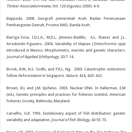
Timber Associationreview
, Vol. 120 (Agustus 2003): 4-6.
Bappeda. 2008. Geografi pemerintah Aceh. Badan Perencanaan
Pembangunan Daerah, Provinsi NAD, Banda Aceh.
Barriga-Sosa, I.D.L.A., M.D.L. Jimenez-Badillo, A.L. Ibanez and J.L.
Arredondo-Figuuero. 2004. Variability of tilapias (
Oreochromis spp
)
introduced in Mexico. Morphometric, meristic and genetic characters.
Journal of Applied Ichthyology
, 20:7-14.
Brook, B.W., N.S. Sodhi, and P.K.L. Ng. 2003. Catastrophic extinctions
follow deforestation in Singapore.
Nature
, 424, 420–423.
Brown, B.L and J.M. Epifanio. 2003. Nuclear DNA. In Hallerman, E.M
(ed.). Genetic principles and practises for fisheries scientist. American
Fisheries Society, Bethesda, Maryland.
Carvalho, G.R. 1993. Evolutionary aspect of fish distribution: genetic
variability and adaptation.
Journal of Fish Biology
, 43:53-73.