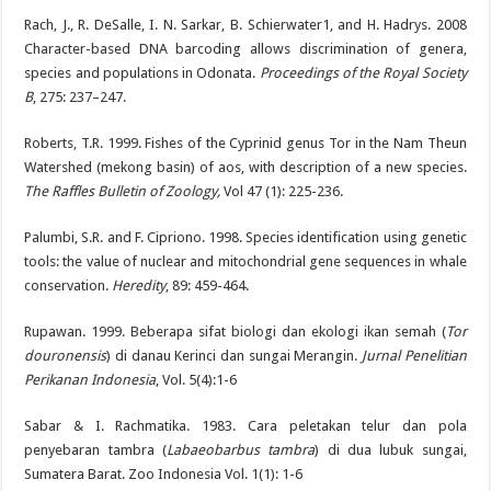
Rach, J., R. DeSalle, I. N. Sarkar, B. Schierwater1, and H. Hadrys. 2008
Character-based DNA barcoding allows discrimination of genera,
species and populations in Odonata.
Proceedings of the Royal Society
B
, 275: 237–247.
Roberts, T.R. 1999. Fishes of the Cyprinid genus Tor in the Nam Theun
Watershed (mekong basin) of aos, with description of a new species.
The Raffles Bulletin of Zoology,
Vol 47 (1): 225-236.
Palumbi, S.R. and F. Cipriono. 1998. Species identification using genetic
tools: the value of nuclear and mitochondrial gene sequences in whale
conservation.
Heredity
, 89: 459-464.
Rupawan. 1999. Beberapa sifat biologi dan ekologi ikan semah (
Tor
douronensis
) di danau Kerinci dan sungai Merangin.
Jurnal Penelitian
Perikanan Indonesia
, Vol. 5(4):1-6
Sabar & I. Rachmatika. 1983. Cara peletakan telur dan pola
penyebaran tambra (
Labaeobarbus tambra
) di dua lubuk sungai,
Sumatera Barat. Zoo Indonesia Vol. 1(1): 1-6