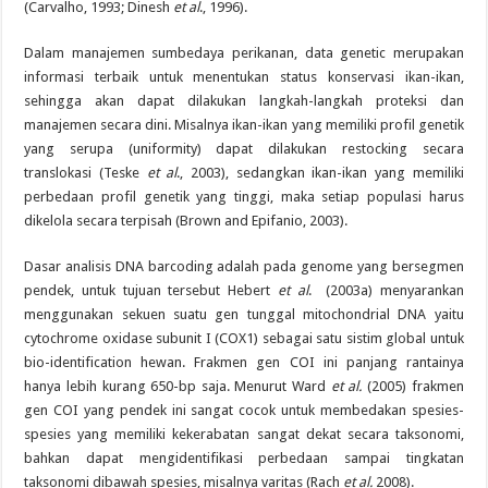
(Carvalho, 1993; Dinesh
et al
., 1996).
Dalam manajemen sumbedaya perikanan, data genetic merupakan
informasi terbaik untuk menentukan status konservasi ikan-ikan,
sehingga akan dapat dilakukan langkah-langkah proteksi dan
manajemen secara dini. Misalnya ikan-ikan yang memiliki profil genetik
yang serupa (uniformity) dapat dilakukan restocking secara
translokasi (Teske
et al
., 2003), sedangkan ikan-ikan yang memiliki
perbedaan profil genetik yang tinggi, maka setiap populasi harus
dikelola secara terpisah (Brown and Epifanio, 2003).
Dasar analisis DNA barcoding adalah pada genome yang bersegmen
pendek, untuk tujuan tersebut Hebert
et al
. (2003a) menyarankan
menggunakan sekuen suatu gen tunggal mitochondrial DNA yaitu
cytochrome oxidase subunit I (COX1) sebagai satu sistim global untuk
bio-identification hewan. Frakmen gen COI ini panjang rantainya
hanya lebih kurang 650-bp saja. Menurut Ward
et al.
(2005) frakmen
gen COI yang pendek ini sangat cocok untuk membedakan spesies-
spesies yang memiliki kekerabatan sangat dekat secara taksonomi,
bahkan dapat mengidentifikasi perbedaan sampai tingkatan
taksonomi dibawah spesies, misalnya varitas (Rach
et al.
2008).