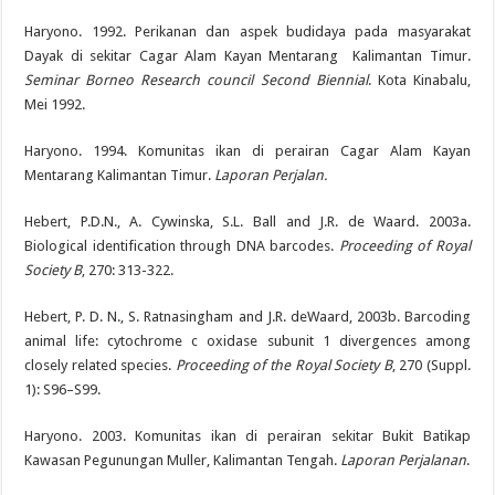
Haryono. 1992. Perikanan dan aspek budidaya pada masyarakat
Dayak di sekitar Cagar Alam Kayan Mentarang Kalimantan Timur.
Seminar Borneo Research council Second Biennial
. Kota Kinabalu,
Mei 1992.
Haryono. 1994. Komunitas ikan di perairan Cagar Alam Kayan
Mentarang Kalimantan Timur.
Laporan Perjalan.
Hebert, P.D.N., A. Cywinska, S.L. Ball and J.R. de Waard. 2003a.
Biological identification through DNA barcodes.
Proceeding of Royal
Society B
, 270: 313-322.
Hebert, P. D. N., S. Ratnasingham and J.R. deWaard, 2003b. Barcoding
animal life: cytochrome c oxidase subunit 1 divergences among
closely related species.
Proceeding of the Royal Society B
, 270 (Suppl.
1): S96–S99.
Haryono. 2003. Komunitas ikan di perairan sekitar Bukit Batikap
Kawasan Pegunungan Muller, Kalimantan Tengah.
Laporan Perjalanan
.