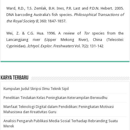
Ward, R.D., T.S. Zemlak, B.H. Ines, P.R. Last and P.D.N. Hebert. 2005.
DNA barcoding Australia’s fish species.
Philosophical Transactions of
the Royal Society B
, 360: 1847-1857.
Wei, Z. & C.G. Hua. 1996. A review of
Tor
species from the
Lancangjiang river (Upper Mekong River), China (Teleostei:
Cyprinidae).
Ichtyol. Explor. Freshwaters
Vol. 7(2): 131-142
Karya Terbaru
Kumpulan Judul Skripsi Ilmu Teknik Sipil
Penelitian Tindakan Kelas Peningkatan Keterampilan Berwudhu
Manfaat Teknologi Digital dalam Pendidikan: Peningkatan Motivasi
Mahasiswa dan Kreativitas Guru
Analisis Pengaruh Publikasi Media Sosial Terhadap Rebranding Suatu
Merek