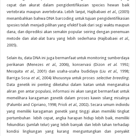
cepat dan akurat dalam pengidentifikasian species hewan baik
vertebrata maupun avertebrata. Lebih lanjut, Hajibabaei
et al
., (2005)
menambahkan bahwa DNA barcoding untuk tujuan pengidentifikasian
spesies telah menjadi pilihan yang efektif baik dari segi waktu maupun
dana, dan diprediksi akan semakin popular seiring dengan penemuan
metode dan alat-alat baru yang lebih sederhana (Hajibabaei
et al
.,
2005).
Selain itu, data DNA ini juga bermanfaat untuk monitoring sumberdaya
perikanan (Menezes
et al
., 2006), konservasi (Dizon
et al
. 1992;
Mesquita
et al
., 2001) dan usaha-usaha budidaya (Liu
et al
., 1998;
Barriga-Sosa
et al
., 2004) khususnya untuk proses
selective breeding
.
Data genetik ini penting diketahui dalam kaitan untuk menganalisa
aliran gen antar populasi, informasi ini akan sangat bermanfaat untuk
memelihara karagaman genetik dalam proses kawin silang misalnya
(Palumbi and Cipriano, 1998; Prioli
et al
., 2002). Secara umum individu
yang memiliki karagaman genetik yang tinggi akan memiliki tingkat
pertumbuhan lebih cepat, angka harapan hidup lebih baik, memiliki
fekunditas (jumlah telur) yang lebih banyak dan lebih tahan terhadap
kondisi lingkungan yang kurang menguntungkan dan penyakit