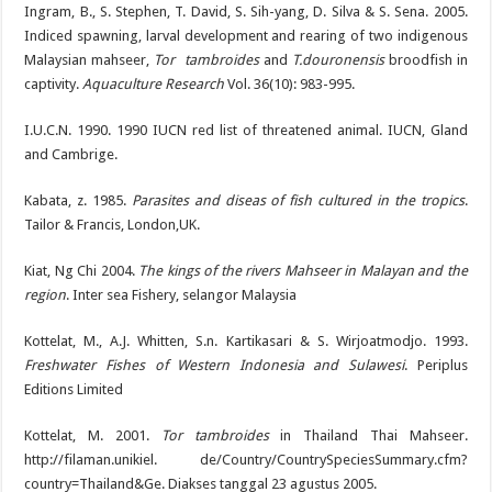
Ingram, B., S. Stephen, T. David, S. Sih-yang, D. Silva & S. Sena. 2005.
Indiced spawning, larval development and rearing of two indigenous
Malaysian mahseer,
Tor tambroides
and
T.douronensis
broodfish in
captivity.
Aquaculture Research
Vol. 36(10): 983-995.
I.U.C.N. 1990. 1990 IUCN red list of threatened animal. IUCN, Gland
and Cambrige.
Kabata, z. 1985.
Parasites and diseas of fish cultured in the tropics
.
Tailor & Francis, London,UK.
Kiat, Ng Chi 2004.
The kings of the rivers Mahseer in Malayan and the
region
. Inter sea Fishery, selangor Malaysia
Kottelat, M., A.J. Whitten, S.n. Kartikasari & S. Wirjoatmodjo. 1993.
Freshwater Fishes of Western Indonesia and Sulawesi
. Periplus
Editions Limited
Kottelat, M. 2001.
Tor tambroides
in Thailand Thai Mahseer.
http://filaman.unikiel. de/Country/CountrySpeciesSummary.cfm?
country=Thailand&Ge. Diakses tanggal 23 agustus 2005.