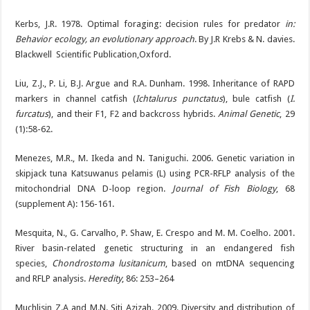
Kerbs, J.R. 1978. Optimal foraging: decision rules for predator
in:
Behavior ecology, an evolutionary approach
. By J.R Krebs & N. davies.
Blackwell Scientific Publication,Oxford.
Liu, Z.J., P. Li, B.J. Argue and R.A. Dunham. 1998. Inheritance of RAPD
markers in channel catfish (
Ichtalurus punctatus
), bule catfish (
I.
furcatus
), and their F1, F2 and backcross hybrids.
Animal Genetic
, 29
(1):58-62.
Menezes, M.R., M. Ikeda and N. Taniguchi. 2006. Genetic variation in
skipjack tuna Katsuwanus pelamis (L) using PCR-RFLP analysis of the
mitochondrial DNA D-loop region.
Journal of Fish Biology
, 68
(supplement A): 156-161.
Mesquita, N., G. Carvalho, P. Shaw, E. Crespo and M. M. Coelho. 2001.
River basin-related genetic structuring in an endangered fish
species,
Chondrostoma lusitanicum
, based on mtDNA sequencing
and RFLP analysis.
Heredity
, 86: 253–264
Muchlisin Z.A and M.N. Siti Azizah. 2009. Diversity and distribution of