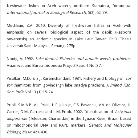
freshwater fishes in Aceh waters, northern Sumatera, Indonesia.
International Journal of Zoological Research
, 5(2): 62-79.
Muchlisin, Z.A. 2010. Diversity of freshwater fishes in Aceh with
emphasis on several biological aspect of the depik (Rasbora
tawarensis) an endemic species in Lake Laut Tawar. Ph.D Thesis
Universiti Sains Malaysia, Penang. 275p.
Nontji, A. 1992.
Lake Kerinci: Fisheries and aquatic weeds problems
.
Asian wetland Bureu-Indonesia Project Report No. 37.
Pisolkar, M.D. & S.J. Karamchandani. 1981. Fishery and biology of
Tor
tor
(hamilton) from govindargh lake (madya pradesh).
J. Inland Fish.
Soc. India
Vol 13 (1):15-24.
Prioli, S.M.A.P., A.J. Prioli, H.F. Julio Jr, C.S. Pavanelli, A.V. de Oliveira, H.
Carrer, D.M. Carraro and L.M. Prioli. 2002. Identification of
Astyanax
altiparanae
(Teleostei, Characidae) in the Iguacu River, Brazil, based
on mitochondrial DNA and RAPD markers.
Genetic and Molecular
Biology
, 25(4): 421-430.