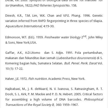
Desai, V.R. 2003. Synopsis of biological data on the Tor mahseer
Tor
tor
(Hamilton, 1822).
FAO fisheries Synopsis
No. 158.
Dinesh, K.R., T.M. Lim, W.K. Chan and V.P.E. Phang. 1996. Genetic
variation inferred from RAPD fingerprinting in three species of tilapia.
Aquaculture International
, 4:19-30.
nd
Edmonson, W.T. (Ed.). 1959.
Freshwater water biology
2
. John Wiley
& Sons, New York,USA.
Gaffar, A.K., A.D.Utomo dan S. Adjie. 1991. Pola pertumbuhan,
makanan dan fekunditas ikan semah (
Labeobarbus douronensis
) di S.
Komering bagian hulu, Sumatera Selatan.
Bull. Penel. Perik. Darat
Vol.
10 (1): 17-22.
Halver, J.E. 1972.
Fish nutrition
. Academic Press, New York.
Hajibabaei, M., J. R. deWaard, N. V. Ivanova, S. Ratnasingham, R. T.
Dooh, S. L. Kirk, P. M. Mackie and P. D. N. Hebert. 2005. Critical factors
for assembling a high volume of DNA barcodes.
Philosophical
Transactions of the Royal Society B
, 360: 1959–1967.