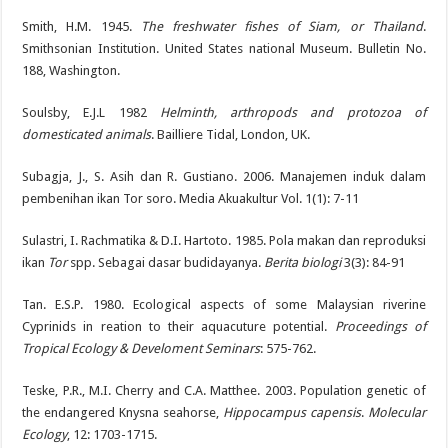
Smith, H.M. 1945.
The freshwater fishes of Siam, or Thailand
.
Smithsonian Institution. United States national Museum. Bulletin No.
188, Washington.
Soulsby, E.J.L 1982
Helminth, arthropods and protozoa of
domesticated animals
. Bailliere Tidal, London, UK.
Subagja, J., S. Asih dan R. Gustiano. 2006. Manajemen induk dalam
pembenihan ikan Tor soro. Media Akuakultur Vol. 1(1): 7-11
Sulastri, I. Rachmatika & D.I. Hartoto. 1985. Pola makan dan reproduksi
ikan
Tor
spp. Sebagai dasar budidayanya.
Berita biologi
3(3): 84-91
Tan. E.S.P. 1980. Ecological aspects of some Malaysian riverine
Cyprinids in reation to their aquacuture potential.
Proceedings of
Tropical Ecology & Develoment Seminars
: 575-762.
Teske, P.R., M.I. Cherry and C.A. Matthee. 2003. Population genetic of
the endangered Knysna seahorse,
Hippocampus capensis
.
Molecular
Ecology
, 12: 1703-1715.