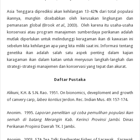
Asia Tenggara diprediksi akan kehilangan 13-42% dari total populasi
ikannya, mungkin disebabkan oleh kerusakan lingkungan dan
pemanasan global (Brook
et al
., 2003). Oleh karena itu usaha-usaha
konservasi atau program manajemen sumberdaya perikanan adalah
mutlak diperlukan untuk melindunggi keragaman ikan di kawasan ini
sebelum kita kehilangan apa yang kita miliki saat ini. Informasi tentang
genetika ikan adalah salah satu aspek penting dalam kajian
karagaman ikan dalam kaitan untuk menyusun langkah-langkah dan
strategi-strategi manajemen dan konservasi yang tepat dan akurat.
Daftar Pustaka
Alikuni, K.H. & S.N. Rao. 1951. On bionomics, deveploment and growth
of canvery carp,
labeo kontius
Jerdon. Rec. Indian Mus. 49: 157-174.
Anonim. 1995.
Laporan penelitian uji coba pemulihan populasi ikan
semah di batang Merangin Kab.
Kerinci Provinsi Jambi
. Dinas
Perikanan Propinsi Daerah TK. I Jambi.
Anonim. 2003 STA Tea Talk: Freshwater Fishes of Sarawak.
Sarawak