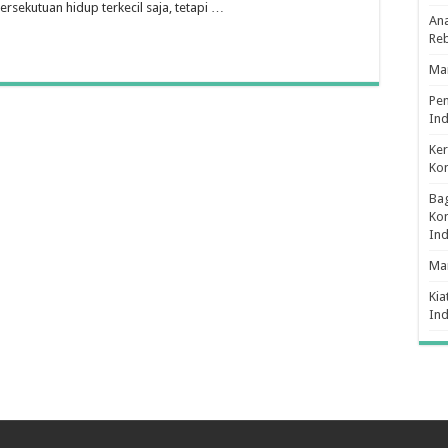
ekutuan hidup terkecil saja, tetapi …
Ana
Re
Man
Pe
Ind
Ker
Ko
Bag
Kon
In
Ma
Kia
In