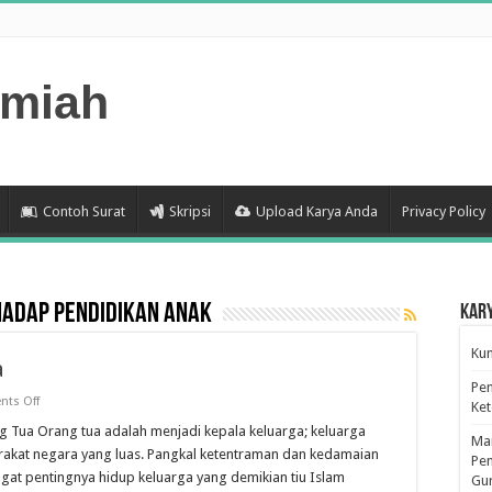
lmiah
Contoh Surat
Skripsi
Upload Karya Anda
Privacy Policy
hadap Pendidikan Anak
Kar
Kum
a
Pen
on
ts Off
Ke
Tinjauan
Tentang
 Tua Orang tua adalah menjadi kepala keluarga; keluarga
Man
Orang
arakat negara yang luas. Pangkal ketentraman dan kedamaian
Tua
Pen
gat pentingnya hidup keluarga yang demikian tiu Islam
Gu