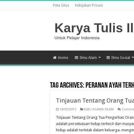
Peta Situs
Kebijakan Privasi
Karya Tulis I
Untuk Pelajar Indonesia
Home
Ilmu Alam
Ilmu Sosial
Tag Archives:
Peranan Ayah Ter
Tinjauan Tentang Orang Tu
18/03/2015
ILMU AGAMA ISLAM
Commen
Tinjauan Tentang Orang Tua Pengertian Orang
adalah persekutuan hidup terkecil dari masy
hidup adalah terletak dalam keluarga. mengin