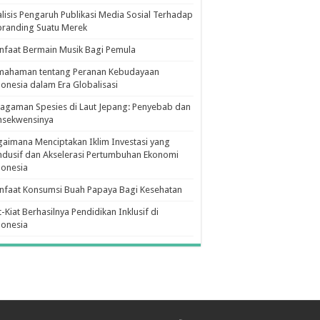
lisis Pengaruh Publikasi Media Sosial Terhadap
branding Suatu Merek
faat Bermain Musik Bagi Pemula
mahaman tentang Peranan Kebudayaan
onesia dalam Era Globalisasi
agaman Spesies di Laut Jepang: Penyebab dan
nsekwensinya
aimana Menciptakan Iklim Investasi yang
dusif dan Akselerasi Pertumbuhan Ekonomi
donesia
nfaat Konsumsi Buah Papaya Bagi Kesehatan
t-Kiat Berhasilnya Pendidikan Inklusif di
donesia