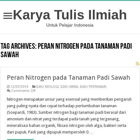
Karya Tulis Ilmiah
Untuk Pelajar Indonesia
Tag Archives:
Peran Nitrogen pada Tanaman Padi
Sawah
Peran Nitrogen pada Tanaman Padi Sawah
12/07/2014
ILMU BIOLOGI
,
ILMU KIMIA
,
ILMU PERTANIAN
on
Comments Off
Peran
Nitrogen
Nitrogen merupakan unsur yang esensial yang memberikan pengaruh
pada
yang paling nyata dan cepat terhadap pertumbuhan tanaman
Tanaman
Padi
(Soepardi, 1983). Sumber nitrogen bagi tanaman padi berasal dari
Sawah
amonium dan nitrat yang terdapat pada tanah yang tergenang,
mineralisasi bahan organik, fiksasi nitrogen oleh alga, bakteri serta
dari pupuk. Padi yang dipupuk memperoleh 0 …