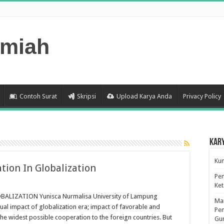
lmiah
Contoh Surat
Skripsi
Upload Karya Anda
Privacy Policy
Kar
Kum
ion In Globalization
Pen
n
Ke
ompetence
nd
LIZATION Yunisca Nurmalisa University of Lampung
Man
vic
l impact of globalization era; impact of favorable and
ducation
Pen
 the widest possible cooperation to the foreign countries. But
Gu
lobalization