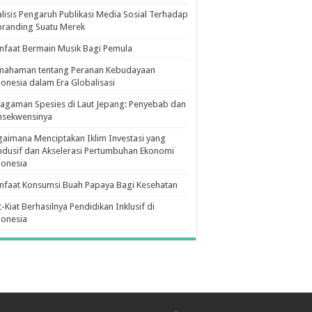
lisis Pengaruh Publikasi Media Sosial Terhadap
branding Suatu Merek
faat Bermain Musik Bagi Pemula
mahaman tentang Peranan Kebudayaan
onesia dalam Era Globalisasi
agaman Spesies di Laut Jepang: Penyebab dan
nsekwensinya
aimana Menciptakan Iklim Investasi yang
dusif dan Akselerasi Pertumbuhan Ekonomi
donesia
nfaat Konsumsi Buah Papaya Bagi Kesehatan
t-Kiat Berhasilnya Pendidikan Inklusif di
donesia