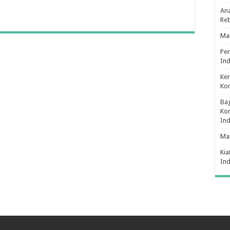
Ana
Re
Man
Pe
Ind
Ker
Ko
Bag
Kon
In
Ma
Kia
In