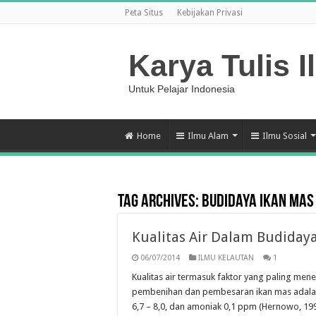
Peta Situs
Kebijakan Privasi
Karya Tulis I
Untuk Pelajar Indonesia
Home
Ilmu Alam
Ilmu Sosial
Tag Archives:
Budidaya Ikan Mas
Kualitas Air Dalam Budiday
06/07/2014
ILMU KELAUTAN
1
Kualitas air termasuk faktor yang paling me
pembenihan dan pembesaran ikan mas adalah p
6,7 – 8,0, dan amoniak 0,1 ppm (Hernowo, 1995