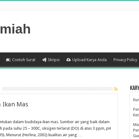
lmiah
Contoh Surat
Skripsi
Upload Karya Anda
Privacy Policy
Kar
Kum
a Ikan Mas
Pen
Ke
nentukan dalam budidaya ikan mas. Sumber air yang baik dalam
Man
ada suhu 25 – 300C, oksigen terlarut (DO) di atas 3 ppm, pH
Pen
). Menurut (Herlina, 2002) kualitas air yang …
Gu