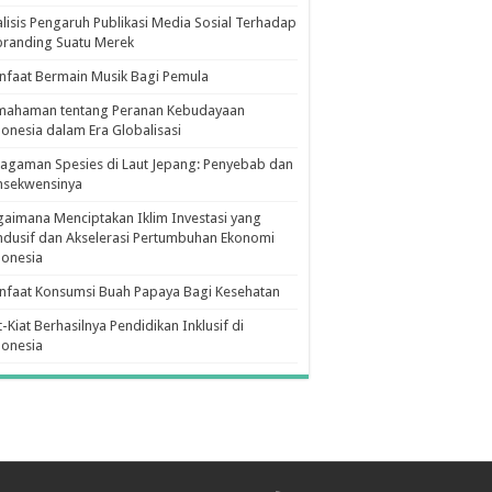
lisis Pengaruh Publikasi Media Sosial Terhadap
branding Suatu Merek
faat Bermain Musik Bagi Pemula
mahaman tentang Peranan Kebudayaan
onesia dalam Era Globalisasi
agaman Spesies di Laut Jepang: Penyebab dan
nsekwensinya
aimana Menciptakan Iklim Investasi yang
dusif dan Akselerasi Pertumbuhan Ekonomi
donesia
nfaat Konsumsi Buah Papaya Bagi Kesehatan
t-Kiat Berhasilnya Pendidikan Inklusif di
donesia