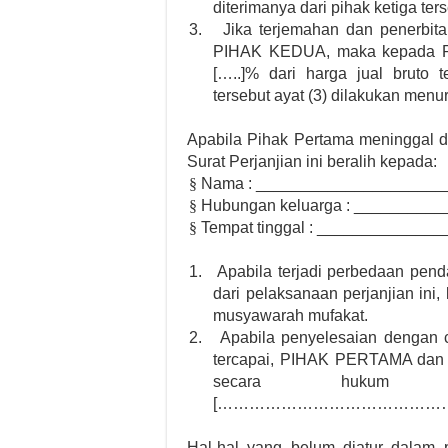
diterimanya dari pihak ketiga 
3.
Jika terjemahan dan penerbita
PIHAK KEDUA, maka kepada PI
[…..]% dari harga jual bruto 
tersebut ayat (3) dilakukan menu
Apabila Pihak Pertama meninggal d
Surat Perjanjian ini beralih kepada:
§
Nama : ____________________
§
Hubungan keluarga : ________
§
Tempat tinggal : ____________
1.
Apabila terjadi perbedaan pend
dari pelaksanaan perjanjian ini
musyawarah mufakat.
2.
Apabila penyelesaian dengan 
tercapai, PIHAK PERTAMA dan
secara hukum me
[………………………………………
Hal-hal yang belum diatur dalam p