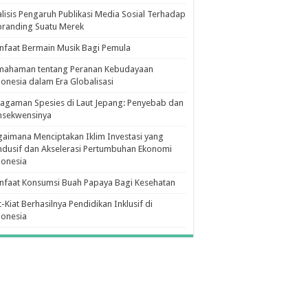
lisis Pengaruh Publikasi Media Sosial Terhadap
branding Suatu Merek
faat Bermain Musik Bagi Pemula
mahaman tentang Peranan Kebudayaan
onesia dalam Era Globalisasi
agaman Spesies di Laut Jepang: Penyebab dan
nsekwensinya
aimana Menciptakan Iklim Investasi yang
dusif dan Akselerasi Pertumbuhan Ekonomi
donesia
nfaat Konsumsi Buah Papaya Bagi Kesehatan
t-Kiat Berhasilnya Pendidikan Inklusif di
donesia