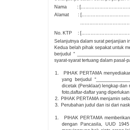
Nama : [……………………………
Alamat : [………………………
……………………………
No. KTP : [……………………………
Selanjutnya dalam surat perjanjian
Kedua belah pihak sepakat untuk me
berjudul “ ____________________
syarat-syarat tertuang dalam pasal-pa
1.
PIHAK PERTAMA menyediakan
yang berjudul “_____________
dicetak (Persklaar) lengkap dan
foto,daftar-daftar yang diperluka
2.
PIHAK PERTAMA menjamin sebagai
3.
Perubahan judul dan isi dari nask
1.
PIHAK PERTAMA memberikan j
dengan Pancasila, UUD 1945 s