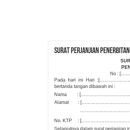
SURAT PERJANJIAN PENERBITAN
SUR
PE
No :
[…
Pada hari ini Hari :
[……………………
bertanda tangan dibawah ini :
Nama : [……………………………
Alamat : [………………………
……………………………
No. KTP : [……………………………
Selanjutnya dalam surat perjanjian