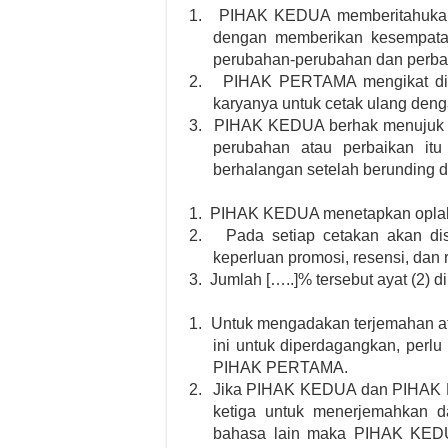
1.
PIHAK KEDUA memberitahukan
dengan memberikan kesempat
perubahan-perubahan dan perbai
2.
PIHAK PERTAMA mengikat dir
karyanya untuk cetak ulang deng
3.
PIHAK KEDUA berhak menujuk o
perubahan atau perbaikan i
berhalangan setelah berunding de
1.
PIHAK KEDUA menetapkan oplah 
2.
Pada setiap cetakan akan dis
keperluan promosi, resensi, dan r
3.
Jumlah […..]% tersebut ayat (2) d
1.
Untuk mengadakan terjemahan ata
ini untuk diperdagangkan, perlu 
PIHAK PERTAMA.
2.
Jika PIHAK KEDUA dan PIHAK P
ketiga untuk menerjemahkan
bahasa lain maka PIHAK KEDU