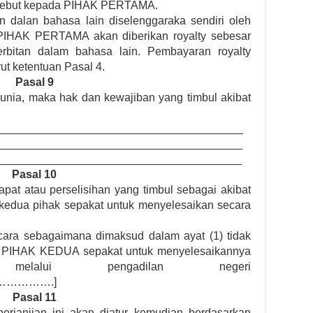
tersebut kepada PIHAK PERTAMA.
n dalan bahasa lain diselenggaraka sendiri oleh
HAK PERTAMA akan diberikan royalty sebesar
terbitan dalam bahasa lain. Pembayaran royalty
rut ketentuan Pasal 4.
Pasal 9
unia, maka hak dan kewajiban yang timbul akibat
________________________________________
_________________________________________
_________________________________________
Pasal 10
apat atau perselisihan yang timbul sebagai akibat
, kedua pihak sepakat untuk menyelesaikan secara
cara sebagaimana dimaksud dalam ayat (1) tidak
 PIHAK KEDUA sepakat untuk menyelesaikannya
lalui pengadilan negeri
………….]
Pasal 11
erjanjian ini akan diatur kemudian berdasarkan