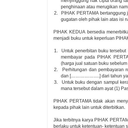
menyinggung hak cipta orang lai
penghinaan atau merugikan nama 
2.
PIHAK PERTAMA bertanggung jaw
gugatan oleh pihak lain atas isi n
PIHAK KEDUA bersedia menerbitkan 
menjadi buku untuk keperluan PI
1.
Untuk penerbitan buku tersebu
membayar pada PIHAK PERTAMA 
(harga jual satuan buku sebelum 
2.
Perhitungan dan pembayaran r
dan [……………….] dari tahun yan
3.
Untuk buku dengan sampul kera
mana tersebut dalam ayat (1) Pas
PIHAK PERTAMA tidak akan menye
kepada pihak lain untuk diterbitkan.
Jika terbitnya karya PIHAK PERTAMA
berlaku untuk ketentuan- ketentuan s