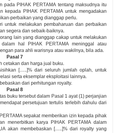
 pada PIHAK PERTAMA tentang maksudnya itu
an kepada PIHAK PERTAMA untuk mengadakan
kan-perbaikan yang dianggap perlu.
i untuk melakukan pembaharuan dan perbaikan
an segera dan sebaik-baiknya.
rang lain yang dianggap cakap untuk melakukan
tu dalam hal PIHAK PERTAMA meninggal atau
ngan para ahli warisnya atau wakilnya, bila ada.
Pasal 7
cetakan dan harga jual buku.
isihkan […..]% dari seluruh jumlah oplah, untuk
elasi serta eksemplar eksploitasi lainnya.
ibebaskan dari perhitungan royalty.
Pasal 8
s buku tersebut dalam Pasal 1 ayat (1) perjanjian
mendapat persetujuan tertulis terlebih dahulu dari
ERTAMA sepakat memberikan izin kepada pihak
 dan menerbitkan karya PIHAK PERTAMA dalam
A akan membebaskan […..]% dari royalty yang