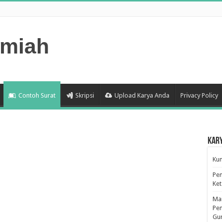
lmiah
Contoh Surat
Skripsi
Upload Karya Anda
Privacy Policy
Kar
Kum
Pen
Ke
Man
Pen
Gu