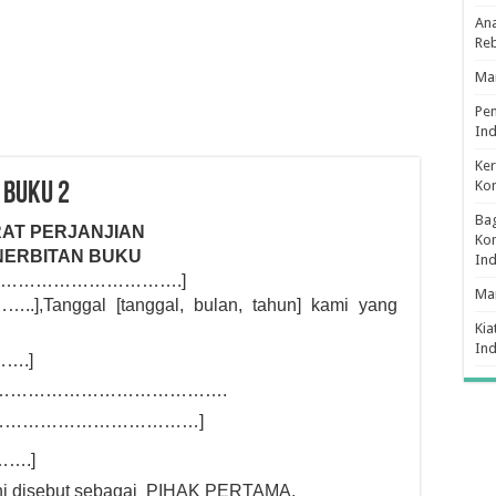
Ana
Re
Man
Pe
Ind
Ker
Ko
 BUKU 2
Bag
AT PERJANJIAN
Kon
NERBITAN BUKU
In
…………………………….]
Ma
..]
,Tanggal [tanggal, bulan, tahun] kami yang
Kia
In
….]
…………………………………….
……………………………]
….]
 ini disebut sebagai PIHAK PERTAMA.