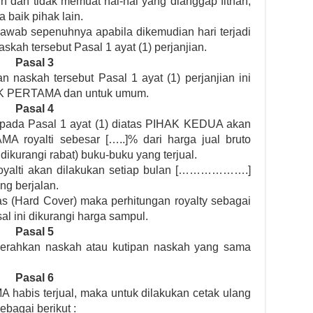
n dan tidak memuat hal-hal yang dianggap fitnah,
baik pihak lain.
ab sepenuhnya apabila dikemudian hari terjadi
askah tersebut Pasal 1 ayat (1) perjanjian.
Pasal 3
naskah tersebut Pasal 1 ayat (1) perjanjian ini
HAK PERTAMA dan untuk umum.
Pasal 4
t pada Pasal 1 ayat (1) diatas PIHAK KEDUA akan
royalti sebesar […..]% dari harga jual bruto
dikurangi rabat) buku-buku yang terjual.
oyalti akan dilakukan setiap bulan [……………….]
g berjalan.
s (Hard Cover) maka perhitungan royalty sebagai
al ini dikurangi harga sampul.
Pasal 5
rahkan naskah atau kutipan naskah yang sama
Pasal 6
 habis terjual, maka untuk dilakukan cetak ulang
ebagai berikut :