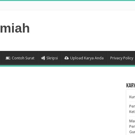
lmiah
Contoh Surat
Skripsi
Upload Karya Anda
Privacy Policy
Kar
Kum
Pen
Ke
Man
Pen
Gu