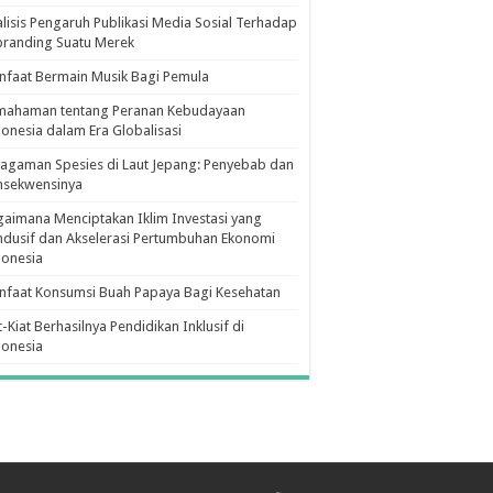
lisis Pengaruh Publikasi Media Sosial Terhadap
branding Suatu Merek
faat Bermain Musik Bagi Pemula
mahaman tentang Peranan Kebudayaan
onesia dalam Era Globalisasi
agaman Spesies di Laut Jepang: Penyebab dan
nsekwensinya
aimana Menciptakan Iklim Investasi yang
dusif dan Akselerasi Pertumbuhan Ekonomi
donesia
nfaat Konsumsi Buah Papaya Bagi Kesehatan
t-Kiat Berhasilnya Pendidikan Inklusif di
donesia