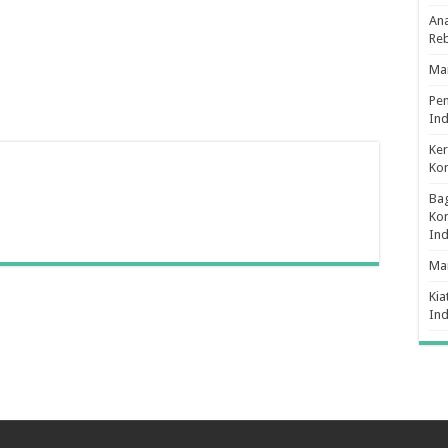
Ana
Re
Man
Pe
Ind
Ker
Ko
Bag
Kon
In
Ma
Kia
In