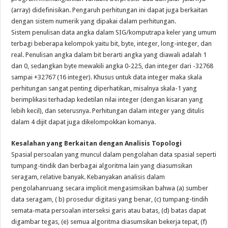
(array) didefinisikan. Pengaruh perhitungan ini dapat juga berkaitan
dengan sistem numerik yang dipakai dalam perhitungan.
Sistem penulisan data angka dalam SIG/komputrapa keler yang umum
terbagi beberapa kelompok yaitu bit, byte, integer, long-integer, dan
real. Penulisan angka dalam bit berarti angka yang diawali adalah 1
dan 0, sedangkan byte mewakili angka 0-225, dan integer dari -32768
sampai +32767 (16 integer). Khusus untuk data integer maka skala
perhitungan sangat penting diperhatikan, misalnya skala-1 yang
berimplikasi terhadap kedetilan nilai integer (dengan kisaran yang
lebih kecil), dan seterusnya. Perhitungan dalam integer yang ditulis
dalam 4 dijit dapat juga dikelompokkan komanya.
Kesalahan yang Berkaitan dengan Analisis Topologi
Spasial persoalan yang muncul dalam pengolahan data spasial seperti
tumpang-tindik dan berbagai algoritma lain yang diasumsikan
seragam, relative banyak. Kebanyakan analisis dalam
pengolahanruang secara implicit mengasimsikan bahwa (a) sumber
data seragam, ( b) prosedur digitasi yang benar, (c) tumpang-tindih
semata-mata persoalan interseksi garis atau batas, (d) batas dapat
digambar tegas, (e) semua algoritma diasumsikan bekerja tepat, (f)