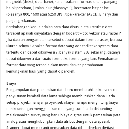
magnetik (disket, data-liune), kenampakan informasi ditulis panjang
balok perekam, jumlah jalur (biasanya 9), kecepatan bit per inci
(biasanya 800, 1600 atau 6250 BPI), tipe karakter (ASCII, Binary) dan
panjang rekaman.
Pertimbangan kedua adalah cara data disusun atau struktur data
tersebut apakah dinyatakan dengan kode titik-titk, vektor atau raster ?
Jika daerah pengamatan tersebut dubuat dalam format raster, berapa
ukuran selnya ? Apakah format data yang ada terikat ke system data
tertentu dan dapat dikonversi ?. banyak sistem SIG sekarang, datanya
dapat dikonversi dari suatu format ke format yang lain. Pemahaman
format data yang tersedia akan memudahkan pemahaman
kemungkinan hasil yamg dapat diperoleh.
Biaya
Pengumpulan dan pemasukan data baru membutuhkan konversi dan
penyusunan kembali data lama sehinga membutuhkan dana. Pada
setiap proyek, manajer proyek sebaiknya mampu menghitung biaya
dan keuntungan menggunakan data yang sudah ada disbanding
melaksanakan survey yang baru, biaya digitasi untuk pemasukan peta
analog atau menghubungkan data atribut dengan data spasial.
Scanner dapat mengganti pemasukan data dibandingkan digitasi