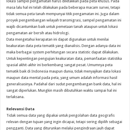
lokasi sampel pengamatan harus diletakkan pada peta khusus. Pada
masa lalu hal ini telah dilakukan pada beberapa macam survei, tetapi
tidak semua peta tanah mempunyai titik pengamatan ini. Juga dalam
proyek pengembangan wilayah transmigrasi, sampel pengamatan ini
wajib dicantumkan baik untuk pemetaan tanah ataupun untuk lokasi
pengamatan air bersih atau hidrologi.
Data mengetahui kerapatan ini dapat digunakan untuk menilai
keakuratan data peta tematik yang dianalisis. Dengan adanya data ini
maka berbagai system perhitungan secara statistic dapat dilakukan.
Untuk kepentingan pengujian keakuratan data, pemanfaatan statistika
spasial akhit-akhir ini berkembang sangat pesat. Umumnya peta
tematik baik di Indonesia maupun dunia, tidak menyajikan data lokasi
maupun data mental pada peta, yang umum adalah informasi hasil
generalisasinya. Padahal dari sudut pengembangan bank data, hal ini
sangat diperlukan. Mungkin masih dibutuhkan waktu sampai hal ini
terlaksana.
Relevansi Data
Tidak semua data yang dipakai untuk pengolahan data geografis
relevan dengan tujuan yang ingin dicapai, tetapi sering dipilih sebagai
pengganti. Data yang diturunkan melalui pengindraan jauh dapat