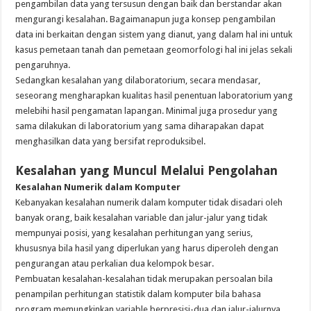
pengambilan data yang tersusun dengan baik dan berstandar akan
mengurangi kesalahan. Bagaimanapun juga konsep pengambilan
data ini berkaitan dengan sistem yang dianut, yang dalam hal ini untuk
kasus pemetaan tanah dan pemetaan geomorfologi hal ini jelas sekali
pengaruhnya.
Sedangkan kesalahan yang dilaboratorium, secara mendasar,
seseorang mengharapkan kualitas hasil penentuan laboratorium yang
melebihi hasil pengamatan lapangan. Minimal juga prosedur yang
sama dilakukan di laboratorium yang sama diharapakan dapat
menghasilkan data yang bersifat reproduksibel.
Kesalahan yang Muncul Melalui Pengolahan
Kesalahan Numerik dalam Komputer
Kebanyakan kesalahan numerik dalam komputer tidak disadari oleh
banyak orang, baik kesalahan variable dan jalur-jalur yang tidak
mempunyai posisi, yang kesalahan perhitungan yang serius,
khususnya bila hasil yang diperlukan yang harus diperoleh dengan
pengurangan atau perkalian dua kelompok besar.
Pembuatan kesalahan-kesalahan tidak merupakan persoalan bila
penampilan perhitungan statistik dalam komputer bila bahasa
program memungkinkan variable berpresisi-dua dan jalur-jalurnya