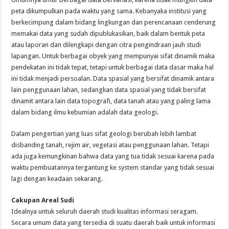
peta dikumpulkan pada waktu yang sama. Kebanyaka institusi yang
berkecimpung dalam bidang lingkungan dan perencanaan cenderung
memakai data yang sudah dipublukasikan, baik dalam bentuk peta
atau laporan dan dilengkapi dengan citra pengindraan jauh studi
lapangan. Untuk berbagai obyek yang mempunyai sifat dinamik maka
pendekatan ini tidak tepat, tetapi untuk berbagai data dasar maka hal
ini tidak menjadi persoalan. Data spasial yang bersifat dinamik antara
lain penggunaan lahan, sedangkan data spasial yang tidak bersifat
dinamit antara lain data topografi, data tanah atau yang paling lama
dalam bidang ilmu kebumian adalah data geologi.
Dalam pengertian yang luas sifat geologi berubah lebih lambat
disbanding tanah, rejim air, vegetasi atau penggunaan lahan. Tetapi
ada juga kemungkinan bahwa data yang tua tidak sesuai karena pada
waktu pembuatannya tergantung ke system standar yang tidak sesuai
lagi dengan keadaan sekarang.
Cakupan Areal Sudi
Idealnya untuk seluruh daerah studi kualitas informasi seragam.
Secara umum data yang tersedia di suatu daerah baik untuk informasi