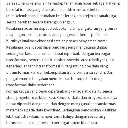
dari satu jenis kejenis lain terhadap tanah akan lebar sebagai hal yang
bersifat transisi yang ditentukan oleh iklim mikro, relief tanah dan
rejim kelembaban. Perubahan kelas lereng atau rejim air tanah juga
sering berubah secara berangsur-angsur.
Kesalahan posisi ini dapat disebabkan oleh: pengukuran yang buruk
dilapangan, melalui distorsi atau pengerutan kertas pada atau
buruknya kualitas vektorisasi setelah proses penyiaman raster.
Kesalahan local dapat diperbaiki langsung mengetahui digitasi
sedangkan kesalahan umum dapat diperbaiki dengan berbagai
transformasi, seperti, tehnik “rubber-sheetin” atau tehnik yang lain.
Keberhasilan tehnik transformasi ini tergantung tipe data yang
ditransformasikan dan kekomplekan transformasi itu sendiri. Dari
pengalaman, kebanyakan metode akan beranjak baik dengan
transformasi linier sederhana.
Format ketiga yang perlu dipertimbangkan adalah data itu sendiri,
skala, proyeksi, dan klasifikasi. Konversi skala dan proyeksi biasanya
dapat dipenuhi dengan mudah dengan menggunakan transformasi
matematika pada data koordinat. Sedangkan pencocokan klasifikasi
lebih sulit dilakukan, hamper sama halnya dengan seseorang
berusaha untuk mempelajari berbagai sistem klasifikasi.