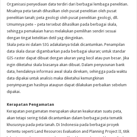
Organisasi penyediaan data terdiri dari berbagai lembaga penelitian.
Misalnya peta tanah dihasilkan oleh pusat penelitian oleh pusat
penelitian tanah; peta geologi oleh pusat penelitian geologi, dll.
Umumnya pete – peta tersebut dihasilkan pada berbagai skala,
sehingga pemakaian harus melakukan pemilihan sendiri sesuai
dengan tingat ketelitian detil yag diinginkan.
Skala peta ini dalam SIG adakalanya tidak dicantumkan. Penampilan
data skala dasar digambarkan pada berbagai ukuran; untuk standar
GIS-raster dapat dibuat dengan ukuran yang kecil atau pun besar. Jika
ingin diketahui skala biasanya akan dibuat. Dalam penyusunan bank
data, hendaknya informasi awal skala direkam, sehingga pada waktu
data dipakai untuk analisis maka diketahui kemungkinan
penyimpangan hasilnya ataupun dapat dilakukan perbaikan sebelum
dipakai.
Kerapatan Pengamatan
Kerapatan pengamatan merupakan ukuran keakuratan suatu peta,
akan tetapi sering tidak dicantumkan dalam berbagai peta tematik
khususnya pada peta tanah. Di Indonesia pada berbagai proyek
tertentu seperti Land Resources Evaluation and Planning Project II, titik