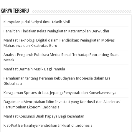
Karya Terbaru
Kumpulan Judul Skripsi Ilmu Teknik Sipil
Penelitian Tindakan Kelas Peningkatan Keterampilan Berwudhu
Manfaat Teknologi Digital dalam Pendidikan: Peningkatan Motivasi
Mahasiswa dan Kreativitas Guru
Analisis Pengaruh Publikasi Media Sosial Terhadap Rebranding Suatu
Merek
Manfaat Bermain Musik Bagi Pemula
Pemahaman tentang Peranan Kebudayaan Indonesia dalam Era
Globalisasi
Keragaman Spesies di Laut Jepang: Penyebab dan Konsekwensinya
Bagaimana Menciptakan Iklim Investasi yang Kondusif dan Akselerasi
Pertumbuhan Ekonomi Indonesia
Manfaat Konsumsi Buah Papaya Bagi Kesehatan
Kiat-Kiat Berhasilnya Pendidikan Inklusif di Indonesia