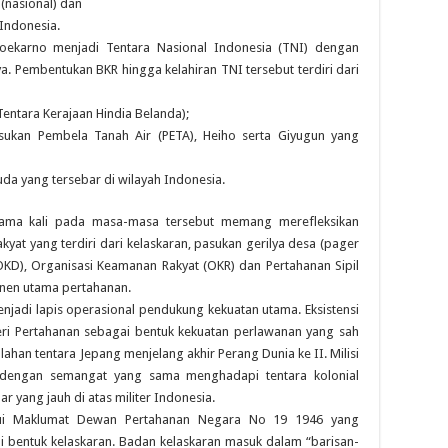
(nasional) dan
 Indonesia.
Soekarno menjadi Tentara Nasional Indonesia (TNI) dengan
. Pembentukan BKR hingga kelahiran TNI tersebut terdiri dari
Tentara Kerajaan Hindia Belanda);
kan Pembela Tanah Air (PETA), Heiho serta Giyugun yang
da yang tersebar di wilayah Indonesia.
ama kali pada masa-masa tersebut memang merefleksikan
yat yang terdiri dari kelaskaran, pasukan gerilya desa (pager
OKD), Organisasi Keamanan Rakyat (OKR) dan Pertahanan Sipil
onen utama pertahanan.
njadi lapis operasional pendukung kekuatan utama. Eksistensi
eri Pertahanan sebagai bentuk kekuatan perlawanan yang sah
han tentara Jepang menjelang akhir Perang Dunia ke II. Milisi
ak dengan semangat yang sama menghadapi tentara kolonial
r yang jauh di atas militer Indonesia.
lui Maklumat Dewan Pertahanan Negara No 19 1946 yang
 bentuk kelaskaran. Badan kelaskaran masuk dalam “barisan-