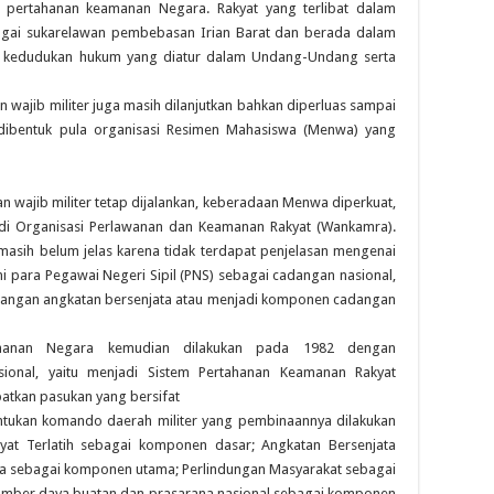
i pertahanan keamanan Negara. Rakyat yang terlibat dalam
bagai sukarelawan pembebasan Irian Barat dan berada dalam
 kedudukan hukum yang diatur dalam Undang-Undang serta
 wajib militer juga masih dilanjutkan bahkan diperluas sampai
 dibentuk pula organisasi Resimen Mahasiswa (Menwa) yang
 wajib militer tetap dijalankan, keberadaan Menwa diperkuat,
di Organisasi Perlawanan dan Keamanan Rakyat (Wankamra).
asih belum jelas karena tidak terdapat penjelasan mengenai
ni para Pegawai Negeri Sipil (PNS) sebagai cadangan nasional,
adangan angkatan bersenjata atau menjadi komponen cadangan
ahanan Negara kemudian dilakukan pada 1982 dengan
ional, yaitu menjadi Sistem Pertahanan Keamanan Rakyat
atkan pasukan yang bersifat
tukan komando daerah militer yang pembinaannya dilakukan
kyat Terlatih sebagai komponen dasar; Angkatan Bersenjata
ia sebagai komponen utama; Perlindungan Masyarakat sebagai
umber daya buatan dan prasarana nasional sebagai komponen