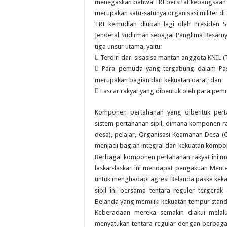
menegaskan bahwa TRI bersifat kebangsaan 
merupakan satu-satunya organisasi militer di
TRI kemudian diubah lagi oleh Presiden 
Jenderal Sudirman sebagai Panglima Besarnya
tiga unsur utama, yaitu:
 Terdiri dari sisasisa mantan anggota KNIL (
 Para pemuda yang tergabung dalam Pasu
merupakan bagian dari kekuatan darat; dan
 Lascar rakyat yang dibentuk oleh para pemu
Komponen pertahanan yang dibentuk pert
sistem pertahanan sipil, dimana komponen rak
desa), pelajar, Organisasi Keamanan Desa (
menjadi bagian integral dari kekuatan komp
Berbagai komponen pertahanan rakyat ini me
laskar-laskar ini mendapat pengakuan Ment
untuk menghadapi agresi Belanda paska kekala
sipil ini bersama tentara reguler terger
Belanda yang memiliki kekuatan tempur standa
Keberadaan mereka semakin diakui mela
menyatukan tentara regular dengan berbagai