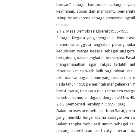
barisan” sebagai komponen cadangan yang
keamanan, sosial dan membantu pemerinta
cukup besar karena sebagai penyedia logistik 
militer.
2.1.2. Masa Demokrasi Liberal (1950-1959)
Sebagai Negara yang menganut demokrasi li
menerima anggota angkatan perang suka
kedudukan warga negara sebagai anggota mi
bergabung dalam angkatan bersenjata. Pasal
mengamanatkan agar rakyat terlatih un
diberlakukanlah wajib latih bagi rakyat us
aktif dan cadangan umum yang teratur dan ter
Pada tahun 1958 pemerintah mengeluarkan Pe
berisi syarat, tata cara dan rekrutmen war
tersebut kemudian diganti dengan UU No. 40.
2.1.3. Demokrasi Terpimpin (1959-1966)
Dalam proses pembebasan Irian Barat, presi
yang memiliki fungsi utama sebagai perlaw
Dalam rangka mobilisasi umum sebagai sal
tentang keterlibatan aktif rakyat secar