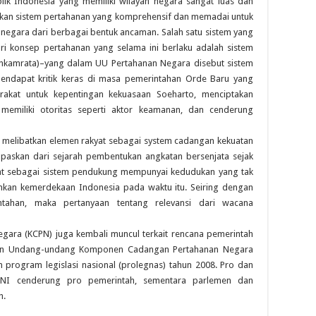
ik Indonesia yang memiliki wilayah negara sangat luas dan
uskan sistem pertahanan yang komprehensif dan memadai untuk
 negara dari berbagai bentuk ancaman. Salah satu sistem yang
i konsep pertahanan yang selama ini berlaku adalah sistem
ankamrata)–yang dalam UU Pertahanan Negara disebut sistem
mendapat kritik keras di masa pemerintahan Orde Baru yang
rakat untuk kepentingan kekuasaan Soeharto, menciptakan
h memiliki otoritas seperti aktor keamanan, dan cenderung
melibatkan elemen rakyat sebagai system cadangan kekuatan
lepaskan dari sejarah pembentukan angkatan bersenjata sejak
at sebagai sistem pendukung mempunyai kedudukan yang tak
kan kemerdekaan Indonesia pada waktu itu. Seiring dengan
ahan, maka pertanyaan tentang relevansi dari wacana
ra (KCPN) juga kembali muncul terkait rencana pemerintah
n Undang-undang Komponen Cadangan Pertahanan Negara
program legislasi nasional (prolegnas) tahun 2008. Pro dan
 TNI cenderung pro pemerintah, sementara parlemen dan
h.