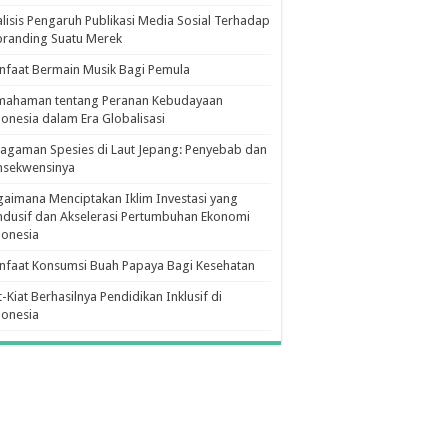
lisis Pengaruh Publikasi Media Sosial Terhadap
branding Suatu Merek
faat Bermain Musik Bagi Pemula
mahaman tentang Peranan Kebudayaan
onesia dalam Era Globalisasi
agaman Spesies di Laut Jepang: Penyebab dan
nsekwensinya
aimana Menciptakan Iklim Investasi yang
dusif dan Akselerasi Pertumbuhan Ekonomi
donesia
nfaat Konsumsi Buah Papaya Bagi Kesehatan
t-Kiat Berhasilnya Pendidikan Inklusif di
donesia