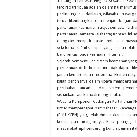
Tantangan terbesar Negara Kesatuan Republ
terdiri dari ribuan adalah dalam hal merum
perlindungan kedaulatan, wilayah dan warga
terus dikembangkan dan menjadi bagian dar
pertahanan keamanan rakyat semesta (sish
pertahanan semesta (sishanta).Konsep ini 
dianggap menjadi dasar mobilisasi masya
sekelompok ‘milisi’ sipil yang seolah-ola
berorientasi pada keamanan internal.
Sejarah pembentukan sistem keamanan yang 
pertahanan di Indoensia ini tidak dapat di
jaman kemerdekaan Indonesia. Elemen raky
kalah pentingnya dalam upaya mempertahan
perubahan ancaman dan sistem pemerint
sishankamrata kembali mengemuka.
Wacana Komponen Cadangan Pertahanan Nega
untuk mempercepat pembahasan Rancanga
(RUU KCPN) yang telah dimasukkan ke dalam 
kontra pun mengiringya. Para petinggi
masyarakat sipil cenderung kontra pemerinta