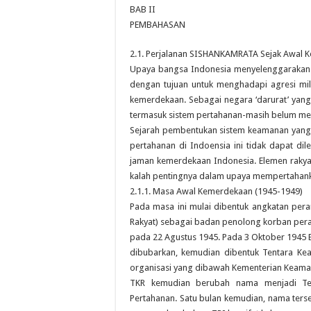
BAB II
PEMBAHASAN
2.1. Perjalanan SISHANKAMRATA Sejak Awal 
Upaya bangsa Indonesia menyelenggarakan 
dengan tujuan untuk menghadapi agresi mi
kemerdekaan. Sebagai negara ‘darurat’ yan
termasuk sistem pertahanan-masih belum men
Sejarah pembentukan sistem keamanan yang 
pertahanan di Indoensia ini tidak dapat di
jaman kemerdekaan Indonesia. Elemen raky
kalah pentingnya dalam upaya mempertahank
2.1.1. Masa Awal Kemerdekaan (1945-1949)
Pada masa ini mulai dibentuk angkatan pe
Rakyat) sebagai badan penolong korban pera
pada 22 Agustus 1945. Pada 3 Oktober 1945 
dibubarkan, kemudian dibentuk Tentara K
organisasi yang dibawah Kementerian Keama
TKR kemudian berubah nama menjadi Ten
Pertahanan. Satu bulan kemudian, nama terse