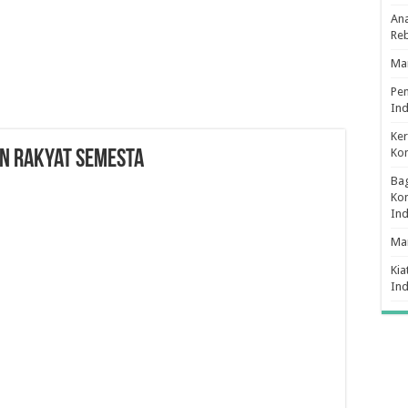
Ana
Re
Man
Pe
Ind
Ker
Ko
n Rakyat Semesta
Bag
Kon
In
Ma
Kia
In