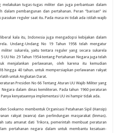
 melakukan tugas-tugas militer dan juga perbantuan dalam
h dalam pembangunan dan pertahanan. Peran “barisan” ini
pasukan reguler saat itu. Pada masa ini tidak ada istilah wajib
beral kala itu, Indonesia juga mengadopsi kebijakan dalam
rela. Undang-Undang No 19 Tahun 1958 telah mengatur
liter sukarela, yaitu tentara reguler yang secara sukarela
 5 UU No 29 Tahun 1954 tentang Pertahanan Negara juga telah
tuk menjalankan perlawanan, oleh karena itu kemudian
ia 18 hingga 40 tahun. untuk mempersiapkan perlawanan rakyat
latih untuk Angkatan Darat.
raturan Presiden No 66 Tentang Aturan UU Wajib Militer yang
ga Negara dalam dinas kemiliteran. Pada tahun 1960 peraturan
 Panya kenyataannya implementasi UU ini hampir tidak ada.
den Soekarno membentuk Organisasi Petahanan Sipil (Hansip)
anan rakyat (wanra) dan perlindungan masyarakat (linmas).
ah satu amanat dati Trikora, pemerintah membuat peraturan
a dalam pertahanan negara dalam untuk membantu kesatuan-