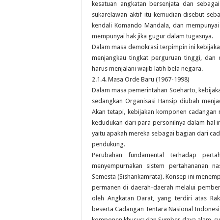
kesatuan angkatan bersenjata dan sebaga
sukarelawan aktif itu kemudian disebut se
kendali Komando Mandala, dan mempunyai
mempunyai hak jika gugur dalam tugasnya.
Dalam masa demokrasi terpimpin ini kebijakan
menjangkau tingkat perguruan tinggi, dan
harus menjalani wajib latih bela negara.
2.1.4. Masa Orde Baru (1967-1998)
Dalam masa pemerintahan Soeharto, kebijakan
sedangkan Organisasi Hansip diubah menja
Akan tetapi, kebijakan komponen cadangan m
kedudukan dari para personilnya dalam hal i
yaitu apakah mereka sebagai bagian dari c
pendukung.
Perubahan fundamental terhadap pert
menyempurnakan sistem pertahananan nas
Semesta (Sishankamrata). Konsep ini menemp
permanen di daerah-daerah melalui pemben
oleh Angkatan Darat, yang terdiri atas Ra
beserta Cadangan Tentara Nasional Indones
komponen khusus; dan Sumber daya alam, s