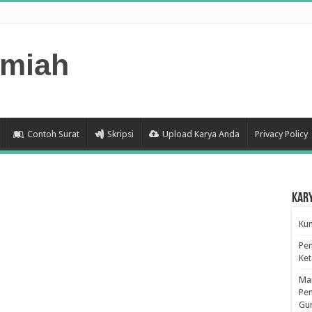
lmiah
Contoh Surat
Skripsi
Upload Karya Anda
Privacy Policy
Kar
Kum
Pen
Ke
Man
Pen
Gu