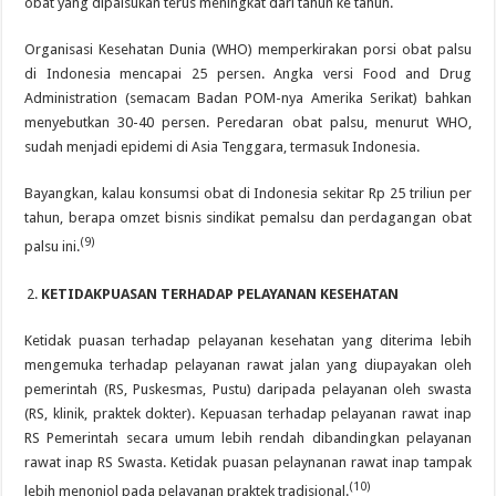
obat yang dipalsukan terus meningkat dari tahun ke tahun.
Organisasi Kesehatan Dunia (WHO) memperkirakan porsi obat palsu
di Indonesia mencapai 25 persen. Angka versi Food and Drug
Administration (semacam Badan POM-nya Amerika Serikat) bahkan
menyebutkan 30-40 persen. Peredaran obat palsu, menurut WHO,
sudah menjadi epidemi di Asia Tenggara, termasuk Indonesia.
Bayangkan, kalau konsumsi obat di Indonesia sekitar Rp 25 triliun per
tahun, berapa omzet bisnis sindikat pemalsu dan perdagangan obat
(9)
palsu ini.
KETIDAKPUASAN TERHADAP PELAYANAN KESEHATAN
Ketidak puasan terhadap pelayanan kesehatan yang diterima lebih
mengemuka terhadap pelayanan rawat jalan yang diupayakan oleh
pemerintah (RS, Puskesmas, Pustu) daripada pelayanan oleh swasta
(RS, klinik, praktek dokter). Kepuasan terhadap pelayanan rawat inap
RS Pemerintah secara umum lebih rendah dibandingkan pelayanan
rawat inap RS Swasta. Ketidak puasan pelaynanan rawat inap tampak
(10)
lebih menonjol pada pelayanan praktek tradisional.