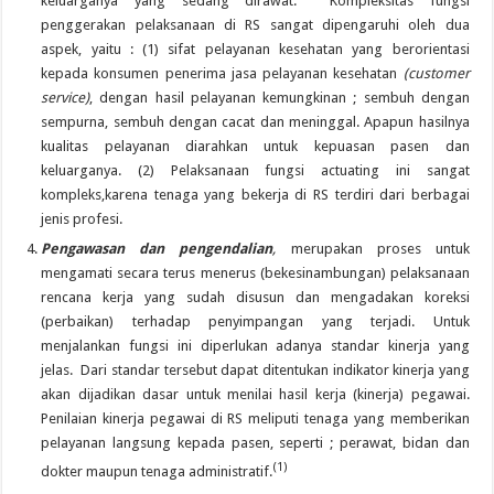
keluarganya yang sedang dirawat. Kompleksitas fungsi
penggerakan pelaksanaan di RS sangat dipengaruhi oleh dua
aspek, yaitu : (1) sifat pelayanan kesehatan yang berorientasi
kepada konsumen penerima jasa pelayanan kesehatan
(customer
service)
, dengan hasil pelayanan kemungkinan ; sembuh dengan
sempurna, sembuh dengan cacat dan meninggal. Apapun hasilnya
kualitas pelayanan diarahkan untuk kepuasan pasen dan
keluarganya. (2) Pelaksanaan fungsi actuating ini sangat
kompleks,karena tenaga yang bekerja di RS terdiri dari berbagai
jenis profesi.
Pengawasan dan pengendalian
,
merupakan proses untuk
mengamati secara terus menerus (bekesinambungan) pelaksanaan
rencana kerja yang sudah disusun dan mengadakan koreksi
(perbaikan) terhadap penyimpangan yang terjadi. Untuk
menjalankan fungsi ini diperlukan adanya standar kinerja yang
jelas. Dari standar tersebut dapat ditentukan indikator kinerja yang
akan dijadikan dasar untuk menilai hasil kerja (kinerja) pegawai.
Penilaian kinerja pegawai di RS meliputi tenaga yang memberikan
pelayanan langsung kepada pasen, seperti ; perawat, bidan dan
(1)
dokter maupun tenaga administratif.