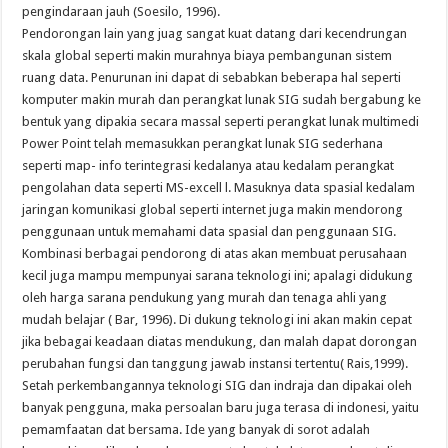
pengindaraan jauh (Soesilo, 1996).
Pendorongan lain yang juag sangat kuat datang dari kecendrungan
skala global seperti makin murahnya biaya pembangunan sistem
ruang data. Penurunan ini dapat di sebabkan beberapa hal seperti
komputer makin murah dan perangkat lunak SIG sudah bergabung ke
bentuk yang dipakia secara massal seperti perangkat lunak multimedi
Power Point telah memasukkan perangkat lunak SIG sederhana
seperti map- info terintegrasi kedalanya atau kedalam perangkat
pengolahan data seperti MS-excell l. Masuknya data spasial kedalam
jaringan komunikasi global seperti internet juga makin mendorong
penggunaan untuk memahami data spasial dan penggunaan SIG.
Kombinasi berbagai pendorong di atas akan membuat perusahaan
kecil juga mampu mempunyai sarana teknologi ini; apalagi didukung
oleh harga sarana pendukung yang murah dan tenaga ahli yang
mudah belajar ( Bar, 1996). Di dukung teknologi ini akan makin cepat
jika bebagai keadaan diatas mendukung, dan malah dapat dorongan
perubahan fungsi dan tanggung jawab instansi tertentu( Rais,1999).
Setah perkembangannya teknologi SIG dan indraja dan dipakai oleh
banyak pengguna, maka persoalan baru juga terasa di indonesi, yaitu
pemamfaatan dat bersama. Ide yang banyak di sorot adalah