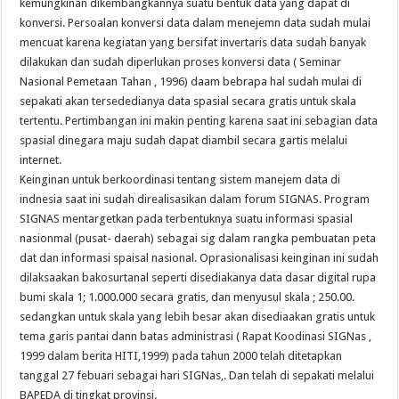
kemungkinan dikembangkannya suatu bentuk data yang dapat di
konversi. Persoalan konversi data dalam menejemn data sudah mulai
mencuat karena kegiatan yang bersifat invertaris data sudah banyak
dilakukan dan sudah diperlukan proses konversi data ( Seminar
Nasional Pemetaan Tahan , 1996) daam bebrapa hal sudah mulai di
sepakati akan tersededianya data spasial secara gratis untuk skala
tertentu. Pertimbangan ini makin penting karena saat ini sebagian data
spasial dinegara maju sudah dapat diambil secara gartis melalui
internet.
Keinginan untuk berkoordinasi tentang sistem manejem data di
indnesia saat ini sudah direalisasikan dalam forum SIGNAS. Program
SIGNAS mentargetkan pada terbentuknya suatu informasi spasial
nasionmal (pusat- daerah) sebagai sig dalam rangka pembuatan peta
dat dan informasi spaisal nasional. Oprasionalisasi keinginan ini sudah
dilaksaakan bakosurtanal seperti disediakanya data dasar digital rupa
bumi skala 1; 1.000.000 secara gratis, dan menyusul skala ; 250.00.
sedangkan untuk skala yang lebih besar akan disediaakan gratis untuk
tema garis pantai dann batas administrasi ( Rapat Koodinasi SIGNas ,
1999 dalam berita HITI,1999) pada tahun 2000 telah ditetapkan
tanggal 27 febuari sebagai hari SIGNas,. Dan telah di sepakati melalui
BAPEDA di tingkat provinsi.