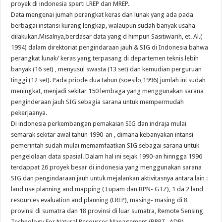
proyek di indonesia sperti LREP dan MREP.
Data mengenai jumah perangkat keras dan lunak yang ada pada
berbagai instansi kurang lengkap, walaupun sudah banyak usaha
dilakukan.Misalnya,berdasar data yang d himpun Sasitiwarih, et. Al.(
1994) dalam direktoriat pengindaraan jauh & SIG di Indonesia bahwa
perangkat lunak/ keras yang terpasang di departemen teknis lebih
banyak (16 set) , menyusul swasta (13 set) dan kemudian perguruan
tinggi (12 set). Pada priode dua tahun (soesilo,1996) jumlah ini sudah
meningkat, menjadi sekitar 150 lembaga yang menggunakan sarana
penginderaan jauh SIG sebagia sarana untuk mempermudah
pekerjaanya.
Di indonesia perkembangan pemakaian SIG dan indraja mulai
semarak sekitar awal tahun 1990-an , dimana kebanyakan intansi
pemerintah sudah mulai memamfaatkan SIG sebagai sarana untuk
pengelolaan data spasial. Dalam hal ini sejak 1990-an hinngga 1996
terdappat 26 proyek besar di indonesia yang menggunakan sarana
SIG dan pengindaraan jauh untuk mejalankan aktivitasnya antara lain :
land use planning and mapping ( Lupam dan BPN- GTZ), 1 da 2 land
resources evaluation and planning (LREP), masing- masing di 8
provinsi di sumatra dan 18 provinsi di luar sumatra, Remote Sensing
Technology For Natural Resources Management (BPPT_ ADB)