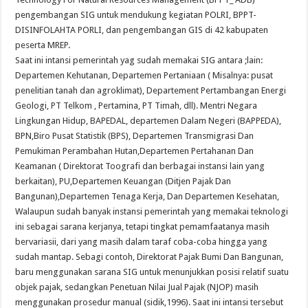
pengembangan SIG untuk mendukung kegiatan POLRI, BPPT-
DISINFOLAHTA PORLI, dan pengembangan GIS di 42 kabupaten
peserta MREP.
Saat ini intansi pemerintah yag sudah memakai SIG antara ;lain:
Departemen Kehutanan, Departemen Pertaniaan ( Misalnya: pusat
penelitian tanah dan agroklimat), Departement Pertambangan Energi
Geologi, PT Telkom , Pertamina, PT Timah, dll). Mentri Negara
Lingkungan Hidup, BAPEDAL, departemen Dalam Negeri (BAPPEDA),
BPN,Biro Pusat Statistik (BPS), Departemen Transmigrasi Dan
Pemukiman Perambahan Hutan,Departemen Pertahanan Dan
Keamanan ( Direktorat Toografi dan berbagai instansi lain yang
berkaitan), PU,Departemen Keuangan (Ditjen Pajak Dan
Bangunan),Departemen Tenaga Kerja, Dan Departemen Kesehatan,
Walaupun sudah banyak instansi pemerintah yang memakai teknologi
ini sebagai sarana kerjanya, tetapi tingkat pemamfaatanya masih
bervariasii, dari yang masih dalam taraf coba-coba hingga yang
sudah mantap. Sebagi contoh, Direktorat Pajak Bumi Dan Bangunan,
baru menggunakan sarana SIG untuk menunjukkan posisi relatif suatu
objek pajak, sedangkan Penetuan Nilai Jual Pajak (NJOP) masih
menggunakan prosedur manual (sidik,1996). Saat ini intansi tersebut