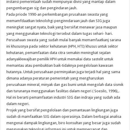
instansi pemerintaah sudah mempunyai divisi yang mantap dalam
pengembangan sig dan pengindaran jauh.
Pada priode 1990-an perkembangan prusahaan swasta yang
memamfdaatkan teknolohgi penginndaraan jauh dan SIG juga
meningkat sangat nyata, baik yang bersiifat menawar jasa maupun
yang menggunakan teknologi tersebut dalam tugas sehari- hari.
Perusahaan swasta yang sudah mulai banyak memamfaatkanj sarana
ini khususnya pada sektor kehutanan (HPH, HTI) khusus untuk sektor
kehutanan, pemamfaatan data citra semakin meningkat sejalan
adanyaklewajiban pemilik HPH untuk memakai data sastelit untuk
memantau atau pembuktian baik-tidaknya pengelolaan kawasan
hutannya. Untuk perusahaan perminyakan juga terjadi hal yang sama
dimana adanya peraturan pemerintah yang mengharuskan
perusahaan mineral, minyak dan gas bumi untuk mengolah data sismik
dan turunanya menggunakan fasilitas dalam negeri ( Soesilo, 1996),.
Hal ini berarti pemamfaatan industri SIG dan indraja yang sudah ada
dalam negeri.
Projek yang bersifat pengelolaan dan pemantauan lingkungan juga
sudah di mamfaatkan SIG dalam operasinya. Dalam berbagai analisa
mengenai dampak lingkungan, biro konsultan yang besar juga sudah
mengunakan teknologi informasi ini untuk mempercepat dan