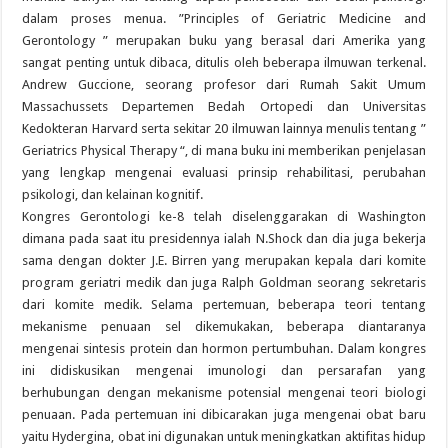
dalam proses menua. ”Principles of Geriatric Medicine and
Gerontology ” merupakan buku yang berasal dari Amerika yang
sangat penting untuk dibaca, ditulis oleh beberapa ilmuwan terkenal.
Andrew Guccione, seorang profesor dari Rumah Sakit Umum
Massachussets Departemen Bedah Ortopedi dan Universitas
Kedokteran Harvard serta sekitar 20 ilmuwan lainnya menulis tentang ”
Geriatrics Physical Therapy “, di mana buku ini memberikan penjelasan
yang lengkap mengenai evaluasi prinsip rehabilitasi, perubahan
psikologi, dan kelainan kognitif.
Kongres Gerontologi ke-8 telah diselenggarakan di Washington
dimana pada saat itu presidennya ialah N.Shock dan dia juga bekerja
sama dengan dokter J.E. Birren yang merupakan kepala dari komite
program geriatri medik dan juga Ralph Goldman seorang sekretaris
dari komite medik. Selama pertemuan, beberapa teori tentang
mekanisme penuaan sel dikemukakan, beberapa diantaranya
mengenai sintesis protein dan hormon pertumbuhan. Dalam kongres
ini didiskusikan mengenai imunologi dan persarafan yang
berhubungan dengan mekanisme potensial mengenai teori biologi
penuaan. Pada pertemuan ini dibicarakan juga mengenai obat baru
yaitu Hydergina, obat ini digunakan untuk meningkatkan aktifitas hidup