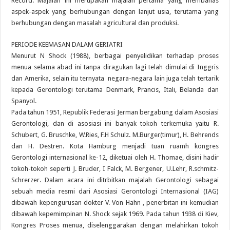
Record. Majalah ini merupakan majalah pertama yang membahas
aspek-aspek yang berhubungan dengan lanjut usia, terutama yang
berhubungan dengan masalah agricultural dan produksi.
PERIODE KEEMASAN DALAM GERIATRI
Menurut N Shock (1988), berbagai penyelidikan terhadap proses
menua selama abad ini tanpa diragukan lagi telah dimulai di Inggris
dan Amerika, selain itu ternyata negara-negara lain juga telah tertarik
kepada Gerontologi terutama Denmark, Prancis, Itali, Belanda dan
Spanyol.
Pada tahun 1951, Republik Federasi Jerman bergabung dalam Asosiasi
Gerontologi, dan di asosiasi ini banyak tokoh terkemuka yaitu R.
Schubert, G. Bruschke, W.Ries, F.H Schulz. M.Burger(timur), H. Behrends
dan H. Destren. Kota Hamburg menjadi tuan ruamh kongres
Gerontologi internasional ke-12, diketuai oleh H. Thomae, disini hadir
tokoh-tokoh seperti J. Bruder, I Falck, M. Bergener, U.Lehr, R.schmitz-
Schrerzer. Dalam acara ini ditrbitkan majalah Gerontologi sebagai
sebuah media resmi dari Asosiasi Gerontologi Internasional (IAG)
dibawah kepengurusan dokter V. Von Hahn , penerbitan ini kemudian
dibawah kepemimpinan N. Shock sejak 1969. Pada tahun 1938 di Kiev,
Kongres Proses menua, diselenggarakan dengan melahirkan tokoh