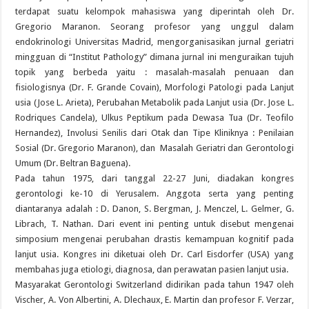
terdapat suatu kelompok mahasiswa yang diperintah oleh Dr.
Gregorio Maranon. Seorang profesor yang unggul dalam
endokrinologi Universitas Madrid, mengorganisasikan jurnal geriatri
mingguan di “Institut Pathology” dimana jurnal ini menguraikan tujuh
topik yang berbeda yaitu : masalah-masalah penuaan dan
fisiologisnya (Dr. F. Grande Covain), Morfologi Patologi pada Lanjut
usia (Jose L. Arieta), Perubahan Metabolik pada Lanjut usia (Dr. Jose L.
Rodriques Candela), Ulkus Peptikum pada Dewasa Tua (Dr. Teofilo
Hernandez), Involusi Senilis dari Otak dan Tipe Kliniknya : Penilaian
Sosial (Dr. Gregorio Maranon), dan Masalah Geriatri dan Gerontologi
Umum (Dr. Beltran Baguena).
Pada tahun 1975, dari tanggal 22-27 Juni, diadakan kongres
gerontologi ke-10 di Yerusalem. Anggota serta yang penting
diantaranya adalah : D. Danon, S. Bergman, J. Menczel, L. Gelmer, G.
Librach, T. Nathan. Dari event ini penting untuk disebut mengenai
simposium mengenai perubahan drastis kemampuan kognitif pada
lanjut usia. Kongres ini diketuai oleh Dr. Carl Eisdorfer (USA) yang
membahas juga etiologi, diagnosa, dan perawatan pasien lanjut usia.
Masyarakat Gerontologi Switzerland didirikan pada tahun 1947 oleh
Vischer, A. Von Albertini, A. Dlechaux, E. Martin dan profesor F. Verzar,