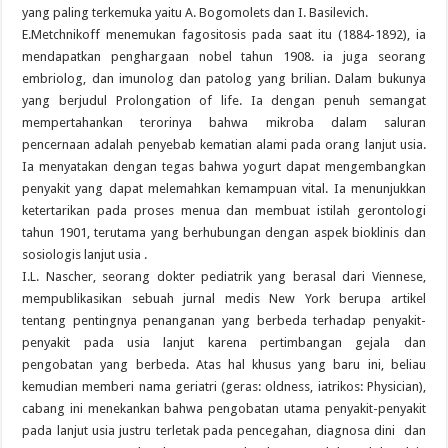
yang paling terkemuka yaitu A. Bogomolets dan I. Basilevich.
E.Metchnikoff menemukan fagositosis pada saat itu (1884-1892), ia
mendapatkan penghargaan nobel tahun 1908. ia juga seorang
embriolog, dan imunolog dan patolog yang brilian. Dalam bukunya
yang berjudul Prolongation of life. Ia dengan penuh semangat
mempertahankan terorinya bahwa mikroba dalam saluran
pencernaan adalah penyebab kematian alami pada orang lanjut usia.
Ia menyatakan dengan tegas bahwa yogurt dapat mengembangkan
penyakit yang dapat melemahkan kemampuan vital. Ia menunjukkan
ketertarikan pada proses menua dan membuat istilah gerontologi
tahun 1901, terutama yang berhubungan dengan aspek bioklinis dan
sosiologis lanjut usia .
I.L. Nascher, seorang dokter pediatrik yang berasal dari Viennese,
mempublikasikan sebuah jurnal medis New York berupa artikel
tentang pentingnya penanganan yang berbeda terhadap penyakit-
penyakit pada usia lanjut karena pertimbangan gejala dan
pengobatan yang berbeda. Atas hal khusus yang baru ini, beliau
kemudian memberi nama geriatri (geras: oldness, iatrikos: Physician),
cabang ini menekankan bahwa pengobatan utama penyakit-penyakit
pada lanjut usia justru terletak pada pencegahan, diagnosa dini dan