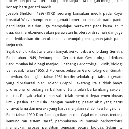
dokter dan perawat terhadap pasien lanjut usia dengan mengajarkan
konsep baru geriatri medik.
Joseph Sheldon (1893-1972) seorang konsultan medik pada Royal
Hospital Wolverhampton mengamati beberapa masalah pada panti-
panti lanjut usia dan juga mempelajari perawatan pada kaum lanjut
usia, dia merekomendasikan perawatan fisioterapi di rumah dan juga
mendedikasikan diri untuk menulis petunjuk pencegahan jatuh pada
lanjut usia.
Sejak dahulu kala, Italia telah banyak berkontribusi di bidang Geriatri.
Pada tahun 1949, Perkumpulan Geriatri dan Gerontologi didirikan.
Perkumpulan ini dibagi menjadi 3 cabang Gerontologi : klinik, biologi
dan sosial. Tahun 1955, di Florence, pelajaran Gerontologi dan Geriatri
diberikan. Sedangkan tahun 1961 berdiri sekolah spesialisasi geriatri
yang diprakarsai oleh Doktor Greppi. Sekarang Italia tidak hanya
profesional di bidang ini bahkan di Italia telah berkembang sekolah
master. Banyak sekali rumah sakit telah memiliki departemen khusus
untuk pasien lanjut usia., dengan membagi pasien akut yang harus
dirawat lama dan mereka yang harus menjalani rehabilitasi fungsional.
Pada tahun 1930 Don Santiago Ramon dan Cajal membahas tentang
kemunduran sistem saraf, pembahasan ini banyak berkontribusi
memajukan proses penelitian penuaan secara biologi. Selain itu