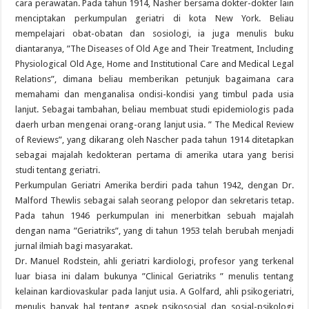
cara perawatan. Pada tahun 1914, Nasher bersama dokter-dokter lain
menciptakan perkumpulan geriatri di kota New York. Beliau
mempelajari obat-obatan dan sosiologi, ia juga menulis buku
diantaranya, ”The Diseases of Old Age and Their Treatment, Including
Physiological Old Age, Home and Institutional Care and Medical Legal
Relations”, dimana beliau memberikan petunjuk bagaimana cara
memahami dan menganalisa ondisi-kondisi yang timbul pada usia
lanjut. Sebagai tambahan, beliau membuat studi epidemiologis pada
daerh urban mengenai orang-orang lanjut usia. ” The Medical Review
of Reviews”, yang dikarang oleh Nascher pada tahun 1914 ditetapkan
sebagai majalah kedokteran pertama di amerika utara yang berisi
studi tentang geriatri.
Perkumpulan Geriatri Amerika berdiri pada tahun 1942, dengan Dr.
Malford Thewlis sebagai salah seorang pelopor dan sekretaris tetap.
Pada tahun 1946 perkumpulan ini menerbitkan sebuah majalah
dengan nama ”Geriatriks”, yang di tahun 1953 telah berubah menjadi
jurnal ilmiah bagi masyarakat.
Dr. Manuel Rodstein, ahli geriatri kardiologi, profesor yang terkenal
luar biasa ini dalam bukunya ”Clinical Geriatriks ” menulis tentang
kelainan kardiovaskular pada lanjut usia. A Golfard, ahli psikogeriatri,
menulis banyak hal tentang aspek psikososial dan sosial-psikologi