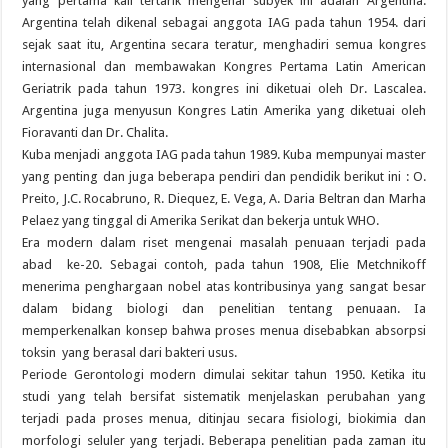
yang pertama kali tertarik mengenai subyek ini adalah Argentina.
Argentina telah dikenal sebagai anggota IAG pada tahun 1954. dari
sejak saat itu, Argentina secara teratur, menghadiri semua kongres
internasional dan membawakan Kongres Pertama Latin American
Geriatrik pada tahun 1973. kongres ini diketuai oleh Dr. Lascalea.
Argentina juga menyusun Kongres Latin Amerika yang diketuai oleh
Fioravanti dan Dr. Chalita.
Kuba menjadi anggota IAG pada tahun 1989. Kuba mempunyai master
yang penting dan juga beberapa pendiri dan pendidik berikut ini : O.
Preito, J.C. Rocabruno, R. Diequez, E. Vega, A. Daria Beltran dan Marha
Pelaez yang tinggal di Amerika Serikat dan bekerja untuk WHO.
Era modern dalam riset mengenai masalah penuaan terjadi pada
abad ke-20. Sebagai contoh, pada tahun 1908, Elie Metchnikoff
menerima penghargaan nobel atas kontribusinya yang sangat besar
dalam bidang biologi dan penelitian tentang penuaan. Ia
memperkenalkan konsep bahwa proses menua disebabkan absorpsi
toksin yang berasal dari bakteri usus.
Periode Gerontologi modern dimulai sekitar tahun 1950. Ketika itu
studi yang telah bersifat sistematik menjelaskan perubahan yang
terjadi pada proses menua, ditinjau secara fisiologi, biokimia dan
morfologi seluler yang terjadi. Beberapa penelitian pada zaman itu