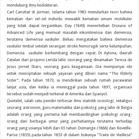
mendukung ilmu kedokteran.
Carl Cansttat di Jerman, selama tahun 1983 menularkan teori bahwa
kematian dari sel-sel individu mewakili kematian umum molekuler
yang tidak dapat tergantikan. Day (1849) menerbitkan Disease of
Advanced Life yang memuat masalah inkontinensia dan demensia,
terutama demensia vaskuler. Beliau mengatakan bahwa demensia
vaskuler timbul setelah serangan stroke hemoragik serta kelumpuhan.
Demensia vaskuler berkembang dengan cepat. Di Aytona, daerah
Catalan dari propinsi Lerida lahir seorang yang dinamakan Teresa de
Jesus Jornet Ibars, seorang guru keagamaan. Dia mempunyai ide
untuk menciptakan sebuah yayasan yang diberi nama “The Elderly
Sister”. Pada tahun 1873, ia mendirikan sebuah rumah perawatan
lanjut usia, dan ketika ia meninggal pada tahun 1897, organisasi
tersebut sudah menjadi terkenal di Amerika dan Spanyol.
Quetelet, salah satu pendiri terbesar ilmu statistik sosiologi, sekaligus
seorang astronom, guru matematika dan psikolog yang lahir di Belgia
adalah orang yang pertama kali membandingkan psikologi orang-
orang dari berbagai umur yang perhatiannya terutama terhadap
orang yang usianya lebih dari 65 tahun. Demange (1866) dan Revetlle-
Parise (1855) pada tahun 1853 di dalam bukunya ”Traite de Vieillese”