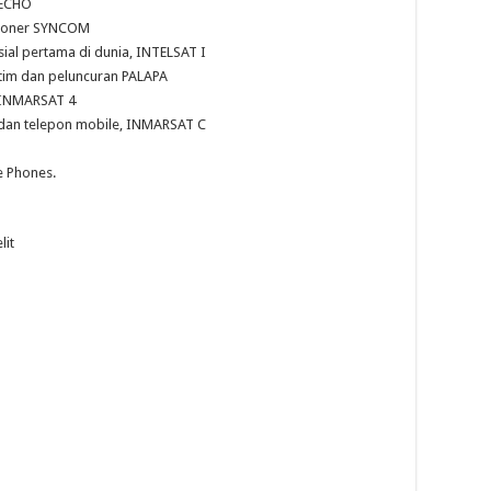
i ECHO
asioner SYNCOM
sial pertama di dunia, INTELSAT I
itim dan peluncuran PALAPA
, INMARSAT 4
a dan telepon mobile, INMARSAT C
e Phones.
lit