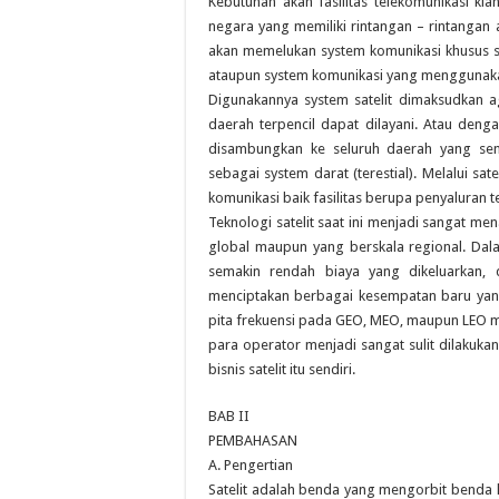
Kebutuhan akan fasilitas telekomunikasi ki
negara yang memiliki rintangan – rintangan
akan memelukan system komunikasi khusus s
ataupun system komunikasi yang menggunakan
Digunakannya system satelit dimaksudkan a
daerah terpencil dapat dilayani. Atau denga
disambungkan ke seluruh daerah yang se
sebagai system darat (terestial). Melalui sat
komunikasi baik fasilitas berupa penyaluran te
Teknologi satelit saat ini menjadi sangat men
global maupun yang berskala regional. Dala
semakin rendah biaya yang dikeluarkan, 
menciptakan berbagai kesempatan baru yang l
pita frekuensi pada GEO, MEO, maupun LEO me
para operator menjadi sangat sulit dilakuk
bisnis satelit itu sendiri.
BAB II
PEMBAHASAN
A. Pengertian
Satelit adalah benda yang mengorbit benda la