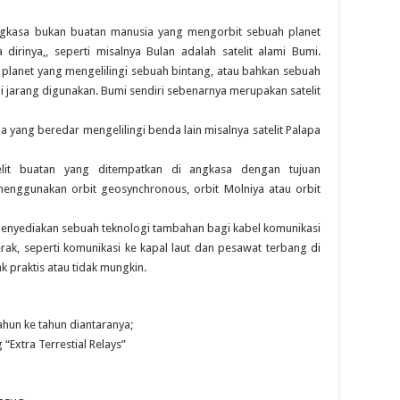
angkasa bukan buatan manusia yang mengorbit sebuah planet
dirinya,, seperti misalnya Bulan adalah satelit alami Bumi.
i planet yang mengelilingi sebuah bintang, atau bahkan sebuah
pi jarang digunakan. Bumi sendiri sebenarnya merupakan satelit
a yang beredar mengelilingi benda lain misalnya satelit Palapa
telit buatan yang ditempatkan di angkasa dengan tujuan
menggunakan orbit geosynchronous, orbit Molniya atau orbit
i menyediakan sebuah teknologi tambahan bagi kabel komunikasi
erak, seperti komunikasi ke kapal laut dan pesawat terbang di
ak praktis atau tidak mungkin.
tahun ke tahun diantaranya;
“Extra Terrestial Relays”