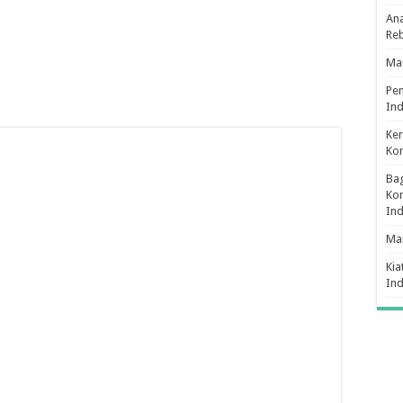
Ana
Re
Man
Pe
Ind
Ker
Ko
Bag
Kon
In
Ma
Kia
In