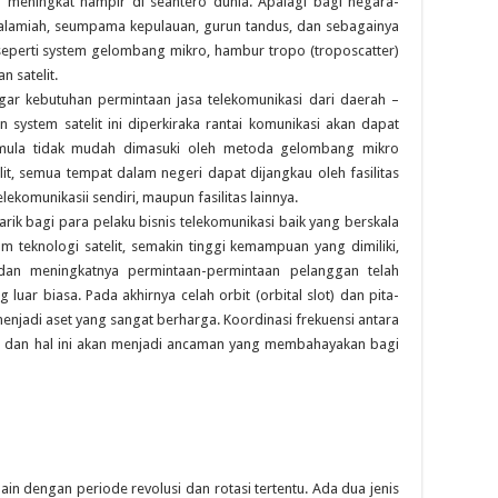
an meningkat hampir di seantero dunia. Apalagi bagi negara-
 alamiah, seumpama kepulauan, gurun tandus, dan sebagainya
eperti system gelombang mikro, hambur tropo (troposcatter)
 satelit.
gar kebutuhan permintaan jasa telekomunikasi dari daerah –
n system satelit ini diperkiraka rantai komunikasi akan dapat
mula tidak mudah dimasuki oleh metoda gelombang mikro
elit, semua tempat dalam negeri dapat dijangkau oleh fasilitas
lekomunikasii sendiri, maupun fasilitas lainnya.
arik bagi para pelaku bisnis telekomunikasi baik yang berskala
m teknologi satelit, semakin tinggi kemampuan yang dimiliki,
dan meningkatnya permintaan-permintaan pelanggan telah
uar biasa. Pada akhirnya celah orbit (orbital slot) dan pita-
njadi aset yang sangat berharga. Koordinasi frekuensi antara
an dan hal ini akan menjadi ancaman yang membahayakan bagi
in dengan periode revolusi dan rotasi tertentu. Ada dua jenis