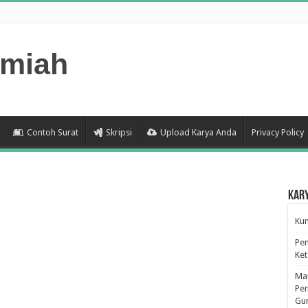
lmiah
Contoh Surat
Skripsi
Upload Karya Anda
Privacy Policy
Kar
Kum
Pen
Ke
Man
Pen
Gu