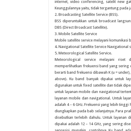
internet, video conferencing, satelit new g
Keunggulannya yaitu, tidak tergantung pada 
2. Broadcasting Satellite Service (BSS).
BSS diperuntukkan untuk broadcast langsu
DBS (Direct Broadcast Satellite).
3. Mobile Satellite Service
Mobile satellite service melayani komunikasi 
4. Navigational Satellite Service Navigational 
5. Meteorological Satellite Service.
Meteorological service melayani riset
memperlihatkan frekuensi band yang sering d
berarti band frekuensi dibawah K (u = under),
above). Ku band banyak dipakai untuk laya
digunakan untuk fixed satellite dan tidak di
untuk layanan mobile dan navigational tertent
layanan mobile dan navigational. Untuk lay
adalah 4 – 6 GHz. Frekuensi yang lebih tinggi 
diungkapkan pada bab selanjutnya. Para prak
disebutkan terlebih dahulu. Untuk layanan 
dipakai adalah 12 – 14 GHz, yang sering di
sepresisi mungkin, contohnya Ku band ada