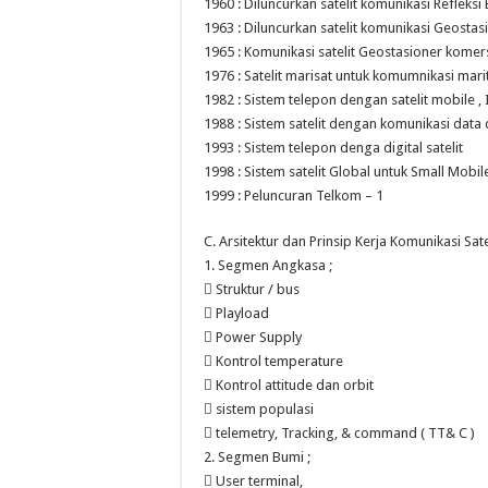
1960 : Diluncurkan satelit komunikasi Refleks
1963 : Diluncurkan satelit komunikasi Geost
1965 : Komunikasi satelit Geostasioner komer
1976 : Satelit marisat untuk komumnikasi mar
1982 : Sistem telepon dengan satelit mobile 
1988 : Sistem satelit dengan komunikasi dat
1993 : Sistem telepon denga digital satelit
1998 : Sistem satelit Global untuk Small Mobil
1999 : Peluncuran Telkom – 1
C. Arsitektur dan Prinsip Kerja Komunikasi Sate
1. Segmen Angkasa ;
 Struktur / bus
 Playload
 Power Supply
 Kontrol temperature
 Kontrol attitude dan orbit
 sistem populasi
 telemetry, Tracking, & command ( TT& C )
2. Segmen Bumi ;
 User terminal,