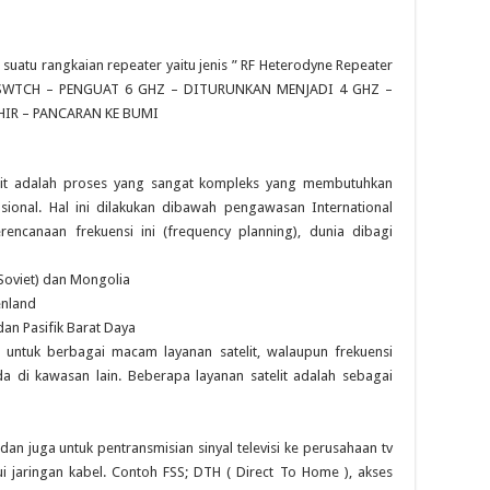
 suatu rangkaian repeater yaitu jenis ” RF Heterodyne Repeater
 – SWTCH – PENGUAT 6 GHZ – DITURUNKAN MENJADI 4 GHZ –
HIR – PANCARAN KE BUMI
telit adalah proses yang sangat kompleks yang membutuhkan
sional. Hal ini dilakukan dibawah pengawasan International
encanaan frekuensi ini (frequency planning), dunia dibagi
 Soviet) dan Mongolia
enland
 dan Pasifik Barat Daya
n untuk berbagai macam layanan satelit, walaupun frekuensi
a di kawasan lain. Beberapa layanan satelit adalah sebagai
dan juga untuk pentransmisian sinyal televisi ke perusahaan tv
ui jaringan kabel. Contoh FSS; DTH ( Direct To Home ), akses