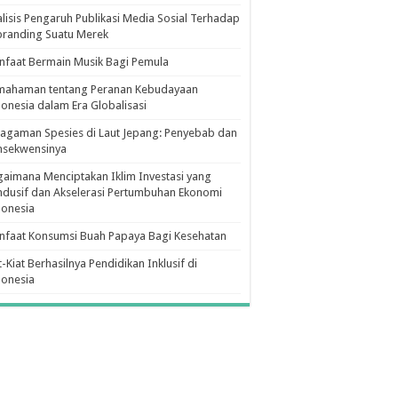
lisis Pengaruh Publikasi Media Sosial Terhadap
branding Suatu Merek
faat Bermain Musik Bagi Pemula
mahaman tentang Peranan Kebudayaan
onesia dalam Era Globalisasi
agaman Spesies di Laut Jepang: Penyebab dan
nsekwensinya
aimana Menciptakan Iklim Investasi yang
dusif dan Akselerasi Pertumbuhan Ekonomi
donesia
nfaat Konsumsi Buah Papaya Bagi Kesehatan
t-Kiat Berhasilnya Pendidikan Inklusif di
donesia