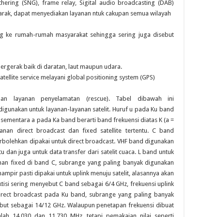
athering (SNG), frame relay, Sigital audio broadcasting (DAB)
jarak, dapat menyediakan layanan ntuk cakupan semua wilayah
ng ke rumah-rumah masyarakat sehingga sering juga disebut
bergerak baik di daratan, laut maupun udara.
satellite service melayani global positioning system (GPS)
 dan layanan penyelamatan (rescue). Tabel dibawah ini
igunakan untuk layanan-layanan satelit. Huruf u pada Ku band
 sementara a pada Ka band berarti band frekuensi diatas K (a =
nan direct broadcast dan fixed satellite tertentu. C band
perbolehkan dipakai untuk direct broadcast. VHF band digunakan
u dan juga untuk data transfer dari satelit cuaca. L band untuk
anan fixed di band C, subrange yang paling banyak digunakan
hampir pasti dipakai untuk uplink menuju satelit, alasannya akan
tisi sering menyebut C band sebagai 6/4 GHz, frekuensi uplink
direct broadcast pada Ku band, subrange yang paling banyak
sebut sebagai 14/12 GHz. Walaupun penetapan frekuensi dibuat
lah 14.030 dan 11.730 MHz, tetapi pemakaian nilai seperti