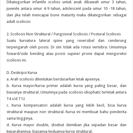
Dikategorikan infantile scolisis untuk anak dibawah umur 3 tahun,
juvenile antara umur 4-9 tahun, adolescent pada umur 10 -18 tahun,
dan jika telah mencapai bone maturity maka dikategorikan sebagai
adult scoliosis
2. Scoliosis Non Struktural / Fungsional Scoliosis / Postural Scoliosis
Suatu kurvatura lateral spine yang reversibel dan cenderung
terpengaruh oleh posisi. Di sini tidak ada rotasi vertebra. Umumnya
foward/side bending atau posisi supine/ prone dapat mengoreksi
scoliosis ini.
D. Deskripsi Kurva
a. Arah scoliosis ditentukan berdasarkan letak apexnya.
b. Kurva mayor/kurva primer adalah kurva yang paling besar, dan
biasanya struktural. Umumnya pada scoliosis idiophatic terletak antara
T4 s/d T12
c. Kurva kompensatori adalah kurva yang lebih kecil, bisa kurva
struktural maupun non struktural. Kurva ini membuat bahu penderita
sama tingginya.
d. Kurva mayor double, disebut demikian jika sepadan besar dan
keparahannya, biasanya keduanya kurva struktural.