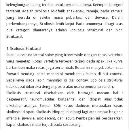
kelengkungan tulang terlihat untuk pertama kalinya. Keempat kategori
tersebut adalah skoliosis idiofatik anak-anak, remaja, pada remaja
yang berada di sekitar masa pubertas, dan dewasa. Dalam
perkembangannya, Scoliosis lebih lanjut Pada umumnya dibagi atas
dua kategori diantaranya adalah Scoliosis Struktural dan Non
Struktural.
1. Scoliosis Struktural
Suatu kurvatura lateral spine yang irreversible dengan rotasi vertebra
yang menetap. Rotasi vertebra terbesar terjadi pada apex. Jika kurva
bertambah maka rotasi juga bertambah. Rotasi ini menyebabkan saat
foward bending costa menonjol membentuk hump di sisi convex.
Sebaliknya dada lebih menonjol di sisi concav. Scoliosis struktural
tidak dapat dikoreksi dengan posisi atau usaha penderita sendiri.
Skoliosis structural disebabkan oleh berbagai macam hal :
degeneratif, neuromuscular, kongenital, dan idiopati alias tidak
diketahui asalnya. Sekitar 80% kasus skoliosis merupakan kasus
skoliosis idiopati. Skoliosis idiopati ini dibagi lagi atas empat bagian :
infantile, juvenile, adolescent, dan adult. Pembagian ini berdasarkan
kapan skoliosis mulai terjadi pada seseorang.