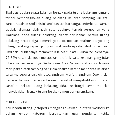
B. DEFINISI
Skoliosis adalah suatu kelainan bentuk pada tulang belakang dimana
terjadi pembengkokan tulang belakang ke arah samping kiri atau
kanan. Kelainan skoliosis ini sepintas terlihat sangat sederhana. Namun
apabila diamati lebih jauh sesungguhnya terjadi perubahan yang
luarbiasa pada tulang belakang akibat perubahan bentuk tulang
belakang secara tiga dimensi, yaitu perubahan sturktur penyokong
tulang belakang seperti jaringan lunak sekitarnya dan struktur lainnya.
Skoliosis ini biasanya membentuk kurva “C” atau kurva “S”. Sebanyak
75-85% kasus skoliosis merupakan idiofatik, yaitu kelainan yang tidak
diketahui penyebabnya. Sedangkan 15-25% kasus skoliosis lainnya
merupakan efek samping yang diakibatkan karena menderita kelainan
tertentu, seperti distrofi otot, sindrom Marfan, sindrom Down, dan
penyakit lainnya. Berbagai kelainan tersebut menyebabkan otot atau
saraf di sekitar tulang belakang tidak berfungsi sempurna dan
menyebabkan bentuk tulang belakang menjadi melengkung.
C. KLASIFIKASI
Ahli bedah tulang (ortopedi) mengklasifikasikan idiofatik skoliosis ke
dalam empat kategori berdasarkan usia penderita ketika