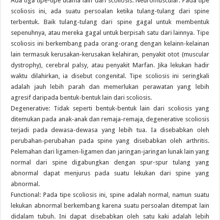
Ada tiga tipe-tipe utama lain dari scoliosis: Neuromuscular: Pada tipe
scoliosis ini, ada suatu persoalan ketika tulang-tulang dari spine
terbentuk. Baik tulang-tulang dari spine gagal untuk membentuk
sepenuhnya, atau mereka gagal untuk berpisah satu dari lainnya. Tipe
scoliosis ini berkembang pada orang-orang dengan kelainn-kelainan
lain termasuk kerusakan-kerusakan kelahiran, penyakit otot (muscular
dystrophy), cerebral palsy, atau penyakit Marfan. Jika lekukan hadir
waktu dilahirkan, ia disebut congenital. Tipe scoliosis ini seringkali
adalah jauh lebih parah dan memerlukan perawatan yang lebih
agresif daripada bentuk-bentuk lain dari scoliosis.
Degenerative: Tidak seperti bentuk-bentuk lain dari scoliosis yang
ditemukan pada anak-anak dan remaja-remaja, degenerative scoliosis
terjadi pada dewasa-dewasa yang lebih tua. Ia disebabkan oleh
perubahan-perubahan pada spine yang disebabkan oleh arthritis.
Pelemahan dari ligamen-ligamen dan jaringan-jaringan lunak lain yang
normal dari spine digabungkan dengan spur-spur tulang yang
abnormal dapat menjurus pada suatu lekukan dari spine yang
abnormal.
Functional: Pada tipe scoliosis ini, spine adalah normal, namun suatu
lekukan abnormal berkembang karena suatu persoalan ditempat lain
didalam tubuh. Ini dapat disebabkan oleh satu kaki adalah lebih