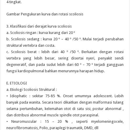
4 tingkat.
Gambar Pengukuran kurva dan rotasi scoliosis
3. Klasifikasi dari derajat kurva scoliosis
a. Scoliosis ringan : kurva kurang dari 20 º
b. Scoliosis sedang : kurva 20 º – 40 º /50 º. Mulai terjadi perubahan
struktural vertebra dan costa.
c. Scoliosis berat : lebih dari 40 º /50 º. Berkaitan dengan rotasi
vertebra yang lebih besar, sering disertai nyeri, penyakit sendi
degeneratif, dan pada sudut lebih dari 60 º – 70 º terjadi gangguan
fungsi kardiopulmonal bahkan menurunnya harapan hidup.
E. ETIOLOGI
a. Etiologi Scoliosis Struktural :
• Idiophatic : sekitar 75-85 %. Onset umumnya adolescent. Lebih
banyak pada wanita. Secara teori dikaitkan dengan malformasi tulang
selama pertumbuhan, kelemahan otot di satu sisi, postur abnormal ,
dan distribusi abnormal muscle spindle otot paraspinal.
• Neuromuscular : 15 – 20 % , seperti myelomeningocele,
neurofibromatosis, Polio, paraplegi traumatik, DMD, dll