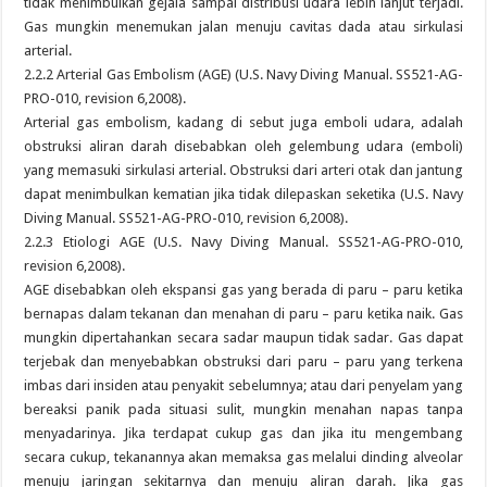
tidak menimbulkan gejala sampai distribusi udara lebih lanjut terjadi.
Gas mungkin menemukan jalan menuju cavitas dada atau sirkulasi
arterial.
2.2.2 Arterial Gas Embolism (AGE) (U.S. Navy Diving Manual. SS521-AG-
PRO-010, revision 6,2008).
Arterial gas embolism, kadang di sebut juga emboli udara, adalah
obstruksi aliran darah disebabkan oleh gelembung udara (emboli)
yang memasuki sirkulasi arterial. Obstruksi dari arteri otak dan jantung
dapat menimbulkan kematian jika tidak dilepaskan seketika (U.S. Navy
Diving Manual. SS521-AG-PRO-010, revision 6,2008).
2.2.3 Etiologi AGE (U.S. Navy Diving Manual. SS521-AG-PRO-010,
revision 6,2008).
AGE disebabkan oleh ekspansi gas yang berada di paru – paru ketika
bernapas dalam tekanan dan menahan di paru – paru ketika naik. Gas
mungkin dipertahankan secara sadar maupun tidak sadar. Gas dapat
terjebak dan menyebabkan obstruksi dari paru – paru yang terkena
imbas dari insiden atau penyakit sebelumnya; atau dari penyelam yang
bereaksi panik pada situasi sulit, mungkin menahan napas tanpa
menyadarinya. Jika terdapat cukup gas dan jika itu mengembang
secara cukup, tekanannya akan memaksa gas melalui dinding alveolar
menuju jaringan sekitarnya dan menuju aliran darah. Jika gas