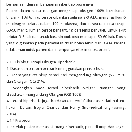
bersamaan dengan bantuan masker tiap pasiennya
Pasien dalam suatu ruangan menghisap oksigen 100% bertekanan
tinggi > 1 ATA. Tiap terapi diberikan selama 2-3 ATA, menghasilkan 6
ml oksigen terlarut dalam 100 ml plasma, dan durasi rata-rata terapi
60-90 menit. Jumlah terapi bergantung dari jenis penyakit. Untuk akut
sekitar 3-5 kali dan untuk kasus kronik bisa mencapai 50-60 kali. Dosis
yang digunakan pada perawatan tidak boleh lebih dari 3 ATA karena
tidak aman untuk pasien dan mempunyai efek imunosupresif.
2.1.3 Fisiologi Terapi Oksigen Hiperbarik
1. Dasar dari terapi hiperbarik menggunakan prinsip fisika.
2. Udara yang kita hirup sehari-hari mengandung Nitrogen (N2) 79 %
dan Oksigen (O2) 21%.
3. Sedangkan pada terapi hiperbarik oksigen ruangan yang
disediakan mengandung Oksigen (O2) 100%.
4. Terapi hiperbarik juga berdasarkan teori fisika dasar dari hukum-
hukum Dalton, Boyle, Charles dan Henry (Biomedical engineering,
2014).
2.1.4 Prosedur
1. Setelah pasien memasuki ruang hiperbarik, pintu ditutup dan segel.