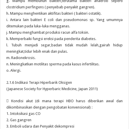
g. Mampu membunuh bakteri,terutama bakteri anaerob seperti
clostridium perfingens ( penyebab penyakit gangren).
h. Mampu menghentikan aktifitas bakteri ( bakteri ostatik).
i. Antara lain bakteri E coli dan pseudomonas sp. Yang umumnya
ditemukan pada luka-luka mengganas.
j. Mampu menghambat produksi racun alfa toksin.
k. Memperbaiki fungsi ereksi pada penderita diabetes.
l. Tubuh menjadi segar,badan tidak mudah lelah,gairah hidup
meningkat,tidur lebih enak dan pulas.
m. Radionekrosis.
n. Meningkatkan motilitas sperma pada kasus infertilitas.
o. Alergi.
2.1.6 Indikasi Terapi Hiperbarik Oksigen
(Japanese Society for Hyperbaric Medicine, Japan 2011)
 Kondisi akut (di mana terapi HBO harus diberikan awal dan
dikombinasikan dengan pengobatan konvensional) :
1. Intoksikasi gas CO
2. Gas gangren
3. Emboli udara dan Penyakit dekompresi