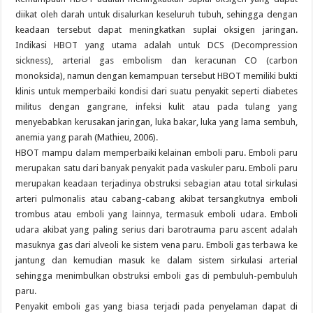
diikat oleh darah untuk disalurkan keseluruh tubuh, sehingga dengan
keadaan tersebut dapat meningkatkan suplai oksigen jaringan.
Indikasi HBOT yang utama adalah untuk DCS (Decompression
sickness), arterial gas embolism dan keracunan CO (carbon
monoksida), namun dengan kemampuan tersebut HBOT memiliki bukti
klinis untuk memperbaiki kondisi dari suatu penyakit seperti diabetes
militus dengan gangrane, infeksi kulit atau pada tulang yang
menyebabkan kerusakan jaringan, luka bakar, luka yang lama sembuh,
anemia yang parah (Mathieu, 2006).
HBOT mampu dalam memperbaiki kelainan emboli paru. Emboli paru
merupakan satu dari banyak penyakit pada vaskuler paru. Emboli paru
merupakan keadaan terjadinya obstruksi sebagian atau total sirkulasi
arteri pulmonalis atau cabang-cabang akibat tersangkutnya emboli
trombus atau emboli yang lainnya, termasuk emboli udara. Emboli
udara akibat yang paling serius dari barotrauma paru ascent adalah
masuknya gas dari alveoli ke sistem vena paru. Emboli gas terbawa ke
jantung dan kemudian masuk ke dalam sistem sirkulasi arterial
sehingga menimbulkan obstruksi emboli gas di pembuluh-pembuluh
paru.
Penyakit emboli gas yang biasa terjadi pada penyelaman dapat di