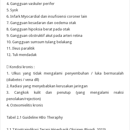
4. Gangguan vaskuler perifer
5. Syok
6. Infark Myocardial dan insufisiensi coroner lain
7. Gangguan kesadaran dan oedema otak
8. Gangguan hipoksia berat pada otak
9. Gangguan obstruktif akut pada arteri retina
10. Gangguan sumsum tulang belakang
11. Ileus paralitik
12. Tuli mendadak
 Kondisi kronis :
1. Ulkus yang tidak mengalami penyembuhan / luka bermasalah
(diabetes / vena dll)
2. Radiasi yang menyebabkan kerusakan jaringan
3. Cangkok kulit dan penutup (yang mengalami reaksi
penolakan/rejection)
4. Osteomielitis kronis
Tabel 2.1 Guideline HBo Theraphy
2.1.7 Kontraindikasi Terapi Hiperbarik Oksigen (Riyadi, 2013)