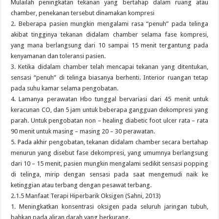
Mulailah peningkatan tekanan yang bertahap dalam ruang atau
chamber, penekanan tersebut dinamakan kompresi
2. Beberapa pasien mungkin mengalami rasa “penuh” pada telinga
akibat tingginya tekanan didalam chamber selama fase kompresi,
yang mana berlangsung dari 10 sampai 15 menit tergantung pada
kenyamanan dan toleransi pasien.
3. Ketika didalam chamber telah mencapai tekanan yang ditentukan,
sensasi “penuh” di telinga biasanya berhenti. Interior ruangan tetap
pada suhu kamar selama pengobatan.
4. Lamanya perawatan Hbo tunggal bervariasi dari 45 menit untuk
keracunan CO, dan 5 jam untuk beberapa gangguan dekompresi yang
parah. Untuk pengobatan non – healing diabetic foot ulcer rata – rata
90 menit untuk masing – masing 20 – 30 perawatan.
5. Pada akhir pengobatan, tekanan didalam chamber secara bertahap
menurun yang disebut fase dekompresi, yang umumnya berlangsung
dari 10 – 15 menit, pasien mungkin mengalami sedikit sensasi popping
di telinga, mirip dengan sensasi pada saat mengemudi naik ke
ketinggian atau terbang dengan pesawat terbang.
2.1.5 Manfaat Terapi Hiperbarik Oksigen (Sahni, 2013)
1. Meningkatkan konsentrasi oksigen pada seluruh jaringan tubuh,
bahkan pada aliran darah yang berkurang.