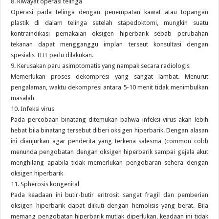
8. Riwayat operasi telinga
Operasi pada telinga dengan penempatan kawat atau topangan
plastik di dalam telinga setelah stapedoktomi, mungkin suatu
kontraindikasi pemakaian oksigen hiperbarik sebab perubahan
tekanan dapat mengganggu implan terseut konsultasi dengan
spesialis THT perlu dilakukan.
9. Kerusakan paru asimptomatis yang nampak secara radiologis
Memerlukan proses dekompresi yang sangat lambat. Menurut
pengalaman, waktu dekompresi antara 5-10 menit tidak menimbulkan
masalah
10. Infeksi virus
Pada percobaan binatang ditemukan bahwa infeksi virus akan lebih
hebat bila binatang tersebut diberi oksigen hiperbarik. Dengan alasan
ini dianjurkan agar penderita yang terkena salesma (common cold)
menunda pengobatan dengan oksigen hiperbarik sampai gejala akut
menghilang apabila tidak memerlukan pengobaran sehera dengan
oksigen hiperbarik
11. Spherosis kongenital
Pada keadaan ini butir-butir eritrosit sangat fragil dan pemberian
oksigen hiperbarik dapat diikuti dengan hemolisis yang berat. Bila
memang pengobatan hiperbarik mutlak diperlukan, keadaan ini tidak