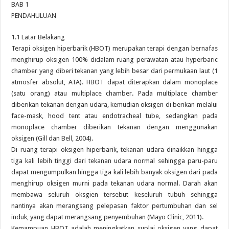
BAB 1
PENDAHULUAN
1.1 Latar Belakang
Terapi oksigen hiperbarik (HBOT) merupakan terapi dengan bernafas
menghirup oksigen 100% didalam ruang perawatan atau hyperbaric
chamber yang diberi tekanan yang lebih besar dari permukaan laut (1
atmosfer absolut, ATA). HBOT dapat diterapkan dalam monoplace
(satu orang) atau multiplace chamber. Pada multiplace chamber
diberikan tekanan dengan udara, kemudian oksigen di berikan melalui
face-mask, hood tent atau endotracheal tube, sedangkan pada
monoplace chamber diberikan tekanan dengan menggunakan
oksigen (Gill dan Bell, 2004).
Di ruang terapi oksigen hiperbarik, tekanan udara dinaikkan hingga
tiga kali lebih tinggi dari tekanan udara normal sehingga paru-paru
dapat mengumpulkan hingga tiga kali lebih banyak oksigen dari pada
menghirup oksigen murni pada tekanan udara normal. Darah akan
membawa seluruh oksgien tersebut keseluruh tubuh sehingga
nantinya akan merangsang pelepasan faktor pertumbuhan dan sel
induk, yang dapat merangsang penyembuhan (Mayo Clinic, 2011).
Kemampuan HBOT adalah meningkatkan suplai oksigen yang dapat