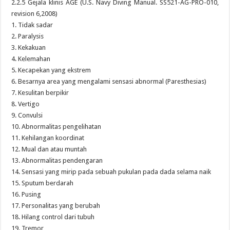
2.2.5 Gejala klinis AGE (U.S. Navy Diving Manual. SS521-AG-PRO-010,
revision 6,2008)
1. Tidak sadar
2. Paralysis
3. Kekakuan
4. Kelemahan
5. Kecapekan yang ekstrem
6. Besarnya area yang mengalami sensasi abnormal (Paresthesias)
7. Kesulitan berpikir
8. Vertigo
9. Convulsi
10. Abnormalitas pengelihatan
11. Kehilangan koordinat
12. Mual dan atau muntah
13. Abnormalitas pendengaran
14. Sensasi yang mirip pada sebuah pukulan pada dada selama naik
15. Sputum berdarah
16. Pusing
17. Personalitas yang berubah
18. Hilang control dari tubuh
19. Tremor