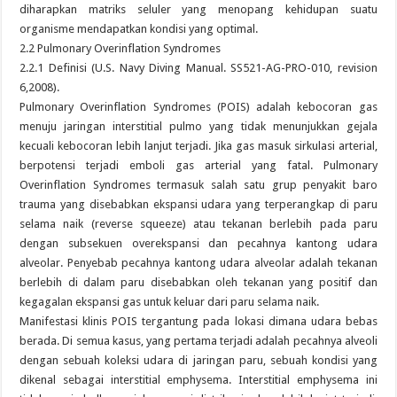
diharapkan matriks seluler yang menopang kehidupan suatu
organisme mendapatkan kondisi yang optimal.
2.2 Pulmonary Overinflation Syndromes
2.2.1 Definisi (U.S. Navy Diving Manual. SS521-AG-PRO-010, revision
6,2008).
Pulmonary Overinflation Syndromes (POIS) adalah kebocoran gas
menuju jaringan interstitial pulmo yang tidak menunjukkan gejala
kecuali kebocoran lebih lanjut terjadi. Jika gas masuk sirkulasi arterial,
berpotensi terjadi emboli gas arterial yang fatal. Pulmonary
Overinflation Syndromes termasuk salah satu grup penyakit baro
trauma yang disebabkan ekspansi udara yang terperangkap di paru
selama naik (reverse squeeze) atau tekanan berlebih pada paru
dengan subsekuen overekspansi dan pecahnya kantong udara
alveolar. Penyebab pecahnya kantong udara alveolar adalah tekanan
berlebih di dalam paru disebabkan oleh tekanan yang positif dan
kegagalan ekspansi gas untuk keluar dari paru selama naik.
Manifestasi klinis POIS tergantung pada lokasi dimana udara bebas
berada. Di semua kasus, yang pertama terjadi adalah pecahnya alveoli
dengan sebuah koleksi udara di jaringan paru, sebuah kondisi yang
dikenal sebagai interstitial emphysema. Interstitial emphysema ini