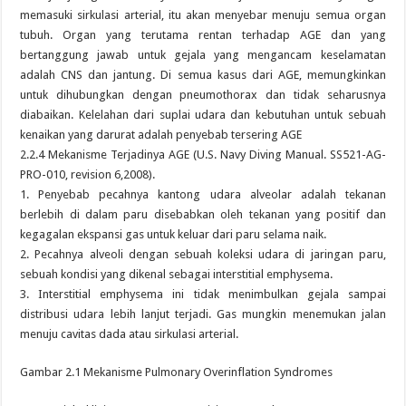
memasuki sirkulasi arterial, itu akan menyebar menuju semua organ
tubuh. Organ yang terutama rentan terhadap AGE dan yang
bertanggung jawab untuk gejala yang mengancam keselamatan
adalah CNS dan jantung. Di semua kasus dari AGE, memungkinkan
untuk dihubungkan dengan pneumothorax dan tidak seharusnya
diabaikan. Kelelahan dari suplai udara dan kebutuhan untuk sebuah
kenaikan yang darurat adalah penyebab tersering AGE
2.2.4 Mekanisme Terjadinya AGE (U.S. Navy Diving Manual. SS521-AG-
PRO-010, revision 6,2008).
1. Penyebab pecahnya kantong udara alveolar adalah tekanan
berlebih di dalam paru disebabkan oleh tekanan yang positif dan
kegagalan ekspansi gas untuk keluar dari paru selama naik.
2. Pecahnya alveoli dengan sebuah koleksi udara di jaringan paru,
sebuah kondisi yang dikenal sebagai interstitial emphysema.
3. Interstitial emphysema ini tidak menimbulkan gejala sampai
distribusi udara lebih lanjut terjadi. Gas mungkin menemukan jalan
menuju cavitas dada atau sirkulasi arterial.
Gambar 2.1 Mekanisme Pulmonary Overinflation Syndromes