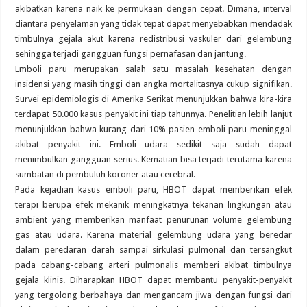
akibatkan karena naik ke permukaan dengan cepat. Dimana, interval
diantara penyelaman yang tidak tepat dapat menyebabkan mendadak
timbulnya gejala akut karena redistribusi vaskuler dari gelembung
sehingga terjadi gangguan fungsi pernafasan dan jantung.
Emboli paru merupakan salah satu masalah kesehatan dengan
insidensi yang masih tinggi dan angka mortalitasnya cukup signifikan.
Survei epidemiologis di Amerika Serikat menunjukkan bahwa kira-kira
terdapat 50.000 kasus penyakit ini tiap tahunnya. Penelitian lebih lanjut
menunjukkan bahwa kurang dari 10% pasien emboli paru meninggal
akibat penyakit ini. Emboli udara sedikit saja sudah dapat
menimbulkan gangguan serius. Kematian bisa terjadi terutama karena
sumbatan di pembuluh koroner atau cerebral.
Pada kejadian kasus emboli paru, HBOT dapat memberikan efek
terapi berupa efek mekanik meningkatnya tekanan lingkungan atau
ambient yang memberikan manfaat penurunan volume gelembung
gas atau udara. Karena material gelembung udara yang beredar
dalam peredaran darah sampai sirkulasi pulmonal dan tersangkut
pada cabang-cabang arteri pulmonalis memberi akibat timbulnya
gejala klinis. Diharapkan HBOT dapat membantu penyakit-penyakit
yang tergolong berbahaya dan mengancam jiwa dengan fungsi dari