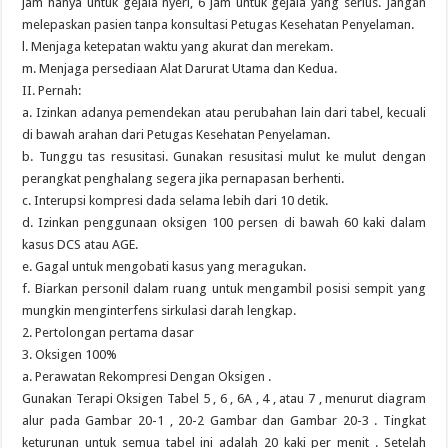
jam hanya untuk gejala nyeri, 6 jam untuk gejala yang serius. Jangan
melepaskan pasien tanpa konsultasi Petugas Kesehatan Penyelaman.
l. Menjaga ketepatan waktu yang akurat dan merekam.
m. Menjaga persediaan Alat Darurat Utama dan Kedua.
II. Pernah:
a. Izinkan adanya pemendekan atau perubahan lain dari tabel, kecuali
di bawah arahan dari Petugas Kesehatan Penyelaman.
b. Tunggu tas resusitasi. Gunakan resusitasi mulut ke mulut dengan
perangkat penghalang segera jika pernapasan berhenti.
c. Interupsi kompresi dada selama lebih dari 10 detik.
d. Izinkan penggunaan oksigen 100 persen di bawah 60 kaki dalam
kasus DCS atau AGE.
e. Gagal untuk mengobati kasus yang meragukan.
f. Biarkan personil dalam ruang untuk mengambil posisi sempit yang
mungkin menginterfens sirkulasi darah lengkap.
2. Pertolongan pertama dasar
3. Oksigen 100%
a. Perawatan Rekompresi Dengan Oksigen .
Gunakan Terapi Oksigen Tabel 5 , 6 , 6A , 4 , atau 7 , menurut diagram
alur pada Gambar 20-1 , 20-2 Gambar dan Gambar 20-3 . Tingkat
keturunan untuk semua tabel ini adalah 20 kaki per menit . Setelah