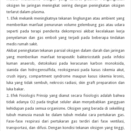
oksigen ke jaringan meningkat seiring dengan peningkatan oksigen
terlarut dalam-plasma.
1. Efek mekanik meningkatnya tekanan lingkungan atau ambient yang
memberikan manfaat penurunan volume gelembung gas atau udara
seperti pada terapi penderita dekompresi akibat kecelakaan kerja
penyelaman dan gas emboli yang terjadi pada beberapa tindakan
medis rumah sakit.
Akibat peningkatan tekanan parsial oksigen dalam darah dan jaringan
yang memberikan manfaat terapeutik: bakteriostatik pada infeksi
kuman anaerob, detoksikasi pada keracunan karbon monoksida,
sianida dan hidrogensulfida, reoksigenasi pada kasus iskemia akut,
crush injury, compartment syndrome maupun kasus iskemia kronis,
luka yang tidak sembuh, nekrosis radiasi, skin graft preparation dan
luka bakar.
2. Efek Fisiologis Prinsip yang dianut secara fisiologis adalah bahwa
tidak adanya O2 pada tingkat seluler akan menyebabkan gangguan
kehidupan pada semua organisme. Oksigen yang berada di sekeliling
tubuh manusia masuk ke dalam tubuh melalui cara pertukaran gas.
Fase-fase respirasi dari pertukaran gas terdiri dari fase ventilasi,
transportasi, dan difusi. Dengan kondisi tekanan oksigen yang tinggi,