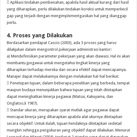
 Aplikasi tindakan pembenahan, apabila hasil aktual kurang dari hasil
yang diharapkan, perlu dilakukan tindakan koreksi untuk memperkecil
gap yang terjadi dengan mengimplementgasikan hal yang dianggap
perlu.
4. Proses yang Dilakukan
Berdasarkan pendapat Cascio (2003), ada 3 proses yang harus
dilakjukan dalam mengontrol pekerjaan administrasi kantor:
a) Mendefinisikan parameter pekerjaan yang akan diawasi. Hal ini akan
membantu jpegawai untuk mengetahui tingkat kinerja yang
diharapkan terhadap mereka dan secara efektif dapat mencapainya.
Manajer dapat melakukannya dengan melakukan hal-hal berikut:
 Penetepan tujuan, dalam beberapa penelitian yang berbeda, tempat
maupun budaya menunjukkan bahwa tujuan yang telah ditetapkan
dapat meningkatkan kinerja pegawai (Matsui, Kakuyama, dan
Onglatoo,k 1987).
 Standar ukuran, merupakan syarat mutlak agar pegawai dapat
mencapai kinerja yang diharapkan apabila alat ukurnya ditetapkan
secara objektif. Untuk itulah, tujuan hendaknya ditetapkan sedetail
mungkin sehingga pengukuran yang objektif dapat dilakukan. Menurut
Leonard dan Hilgert (2004), terdapat 2 standar yang dapat digunakan