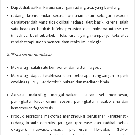
Dapat diakibatkan karena serangan radang akut yang berulang
radang kronik mulai secara perlahan-­lahan sebagai respons
derajat-rendah yang tidak diikuti radang akut klasik, karena salah
satu keadaan berikut: Infeksi persisten oleh mikroba interseluler
(misalnya, basil tuberkel, infeksi viral), yang mempunyai toksisitas
rendah tetapi sudah mencetuskan reaksi imunologik.
Infiltrasi
sel
mononuklear
Makrofag : salah satu komponen dari sistem fagosit
Makrofag dapat teraktivasi oleh beberapa rangsangan seperti
cytokines (IFN-γ) , endotoksin bakteri dan mediator kimia
Aktivasi makrofag mengakibatkan ukuran sel membesar,
peningkatan kadar enzim lisosom, peningkatan metabolisme dan
kemampuan fagositosis
Produk sekretoris makrofag menginduksi perubahan karak­teristik
radang kronik: destruksi jaringan (protease dan radikal bebas
oksigen), neovaskularisasi, proliferasi fibroblas (faktor