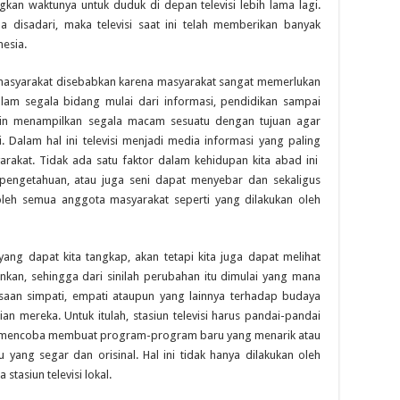
an waktunya untuk duduk di depan televisi lebih lama lagi.
 disadari, maka televisi saat ini telah memberikan banyak
esia.
 masyarakat disebabkan karena masyarakat sangat memerlukan
am segala bidang mulai dari informasi, pendidikan sampai
in menampilkan segala macam sesuatu dengan tujuan agar
si. Dalam hal ini televisi menjadi media informasi yang paling
rakat. Tidak ada satu faktor dalam kehidupan kita abad ini
 pengetahuan, atau juga seni dapat menyebar dan sekaligus
oleh semua anggota masyarakat seperti yang dilakukan oleh
 yang dapat kita tangkap, akan tetapi kita juga dapat melihat
kan, sehingga dari sinilah perubahan itu dimulai yang mana
saan simpati, empati ataupun yang lainnya terhadap budaya
n mereka. Untuk itulah, stasiun televisi harus pandai-pandai
an mencoba membuat program-program baru yang menarik atau
ang segar dan orisinal. Hal ini tidak hanya dilakukan oleh
 stasiun televisi lokal.