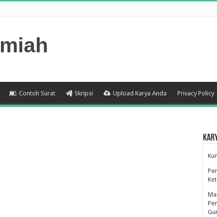
lmiah
Contoh Surat
Skripsi
Upload Karya Anda
Privacy Policy
Kar
Kum
Pen
Ke
Man
Pen
Gu