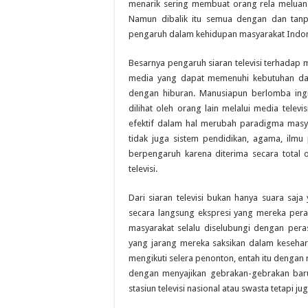
menarik sering membuat orang rela meluangk
Namun dibalik itu semua dengan dan tanpa
pengaruh dalam kehidupan masyarakat Indon
Besarnya pengaruh siaran televisi terhadap
media yang dapat memenuhi kebutuhan dal
dengan hiburan. Manusiapun berlomba ing
dilihat oleh orang lain melalui media televi
efektif dalam hal merubah paradigma masya
tidak juga sistem pendidikan, agama, ilmu
berpengaruh karena diterima secara total 
televisi.
Dari siaran televisi bukan hanya suara saja
secara langsung ekspresi yang mereka peran
masyarakat selalu diselubungi dengan pera
yang jarang mereka saksikan dalam keseharia
mengikuti selera penonton, entah itu deng
dengan menyajikan gebrakan-gebrakan baru y
stasiun televisi nasional atau swasta tetapi juga