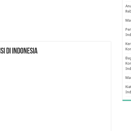
Ana
Re
Man
Pe
Ind
Ker
Ko
i Di Indonesia
Bag
Kon
In
Ma
Kia
In