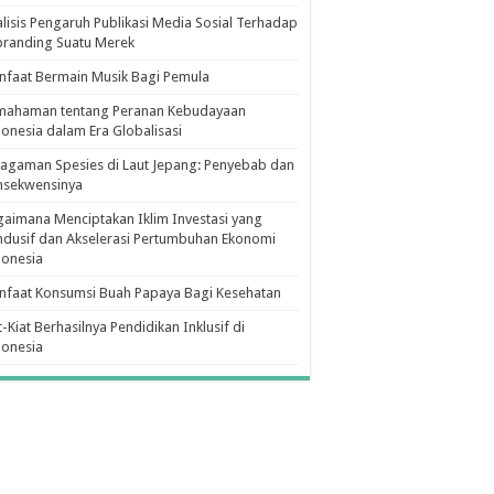
lisis Pengaruh Publikasi Media Sosial Terhadap
branding Suatu Merek
faat Bermain Musik Bagi Pemula
mahaman tentang Peranan Kebudayaan
onesia dalam Era Globalisasi
agaman Spesies di Laut Jepang: Penyebab dan
nsekwensinya
aimana Menciptakan Iklim Investasi yang
dusif dan Akselerasi Pertumbuhan Ekonomi
donesia
nfaat Konsumsi Buah Papaya Bagi Kesehatan
t-Kiat Berhasilnya Pendidikan Inklusif di
donesia