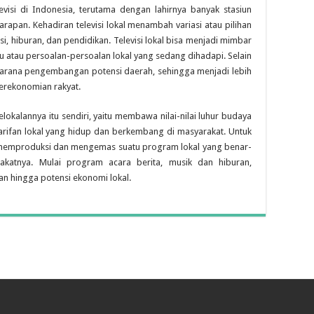
visi di Indonesia, terutama dengan lahirnya banyak stasiun
harapan. Kehadiran televisi lokal menambah variasi atau pilihan
, hiburan, dan pendidikan. Televisi lokal bisa menjadi mimbar
u atau persoalan-persoalan lokal yang sedang dihadapi. Selain
i sarana pengembangan potensi daerah, sehingga menjadi lebih
erekonomian rakyat.
kelokalannya itu sendiri, yaitu membawa nilai-nilai luhur budaya
ifan lokal yang hidup dan berkembang di masyarakat. Untuk
kan, memproduksi dan mengemas suatu program lokal yang benar-
katnya. Mulai program acara berita, musik dan hiburan,
n hingga potensi ekonomi lokal.