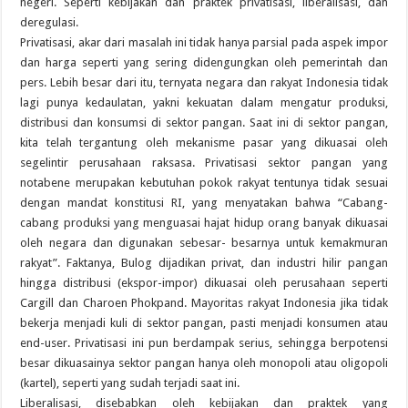
negeri. Seperti kebijakan dan praktek privatisasi, liberalisasi, dan
deregulasi.
Privatisasi, akar dari masalah ini tidak hanya parsial pada aspek impor
dan harga seperti yang sering didengungkan oleh pemerintah dan
pers. Lebih besar dari itu, ternyata negara dan rakyat Indonesia tidak
lagi punya kedaulatan, yakni kekuatan dalam mengatur produksi,
distribusi dan konsumsi di sektor pangan. Saat ini di sektor pangan,
kita telah tergantung oleh mekanisme pasar yang dikuasai oleh
segelintir perusahaan raksasa. Privatisasi sektor pangan yang
notabene merupakan kebutuhan pokok rakyat tentunya tidak sesuai
dengan mandat konstitusi RI, yang menyatakan bahwa “Cabang-
cabang produksi yang menguasai hajat hidup orang banyak dikuasai
oleh negara dan digunakan sebesar- besarnya untuk kemakmuran
rakyat”. Faktanya, Bulog dijadikan privat, dan industri hilir pangan
hingga distribusi (ekspor-impor) dikuasai oleh perusahaan seperti
Cargill dan Charoen Phokpand. Mayoritas rakyat Indonesia jika tidak
bekerja menjadi kuli di sektor pangan, pasti menjadi konsumen atau
end-user. Privatisasi ini pun berdampak serius, sehingga berpotensi
besar dikuasainya sektor pangan hanya oleh monopoli atau oligopoli
(kartel), seperti yang sudah terjadi saat ini.
Liberalisasi, disebabkan oleh kebijakan dan praktek yang