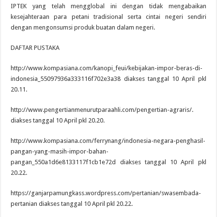
IPTEK yang telah mengglobal ini dengan tidak mengabaikan
kesejahteraan para petani tradisional serta cintai negeri sendiri
dengan mengonsumsi produk buatan dalam negeri.
DAFTAR PUSTAKA
http://www.kompasiana.com/kanopi_feui/kebijakan-impor-beras-di-
indonesia_55097936a333116f702e3a38 diakses tanggal 10 April pkl
20.11.
http://www.pengertianmenurutparaahli.com/pengertian-agraris/.
diakses tanggal 10 April pkl 20.20.
http://www.kompasiana.com/ferrynang/indonesia-negara-penghasil-
pangan-yang-masih-impor-bahan-
pangan_550a1d6e8133117f1cb1e72d diakses tanggal 10 April pkl
20.22.
https://ganjarpamungkass.wordpress.com/pertanian/swasembada-
pertanian diakses tanggal 10 April pkl 20.22.