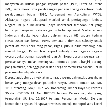
menyerahkan urusan pangan kepada pasar (1998, Letter of Intent
IMF), serta mekanisme perdagangan pertanian yang ditentukan oleh
perdagangan bebas (1995, Agreement on Agriculture, WTO).
Akibatnya negara dikooptasi menjadi antek perdagangan bebas.
Negara ini pun melakukan upaya liberalisasi terhadap hal yang
harusnya merupakan state obligation terhadap rakyat. Market access
Indonesia dibuka lebar-lebar, bahkan hingga 0% seperti kedelai
(1998, 2008) dan beras (1998). Sementara domestic subsidy untuk
petani kita terus berkurang (tanah, irigasi, pupuk, bibit, teknologi dan
insentif harga). Di sisi lain, export subsidy dari negara- negara
overproduksi pangan seperti AS dan Uni Eropa beserta perusahaan-
perusahaannya malah meningkat. Indonesia pun dibanjiri barang
pangan murah, sehingga pasar dan harga domestik kita hancur. Hal ini
jelas membunuh petani kita.
Deregulasi, beberapa kebijakan sangat dipermudah untuk perusahaan
besar yang mengalahkan pertanian rakyat. Seperti contoh UU No.
1/1967 tentang PMA, UU No. 4/2004 tentang Sumber Daya Air, Perpres
36 dan 65/2006, UU No. 18/2003 Tentang Perkebunan, dan yang
termutakhir UU No. 25/2007 tentang Penanaman Modal. Dengan
kemudahan regulasi ini, upaya privatisasi menuju monopoli atau kartel