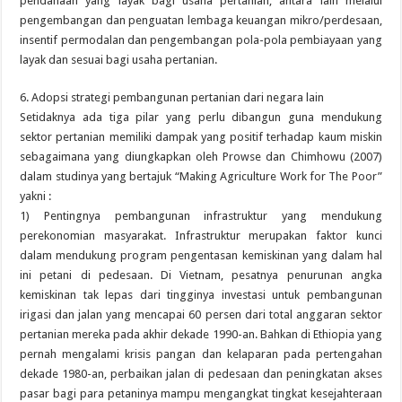
pendanaan yang layak bagi usaha pertanian, antara lain melalui
pengembangan dan penguatan lembaga keuangan mikro/perdesaan,
insentif permodalan dan pengembangan pola-pola pembiayaan yang
layak dan sesuai bagi usaha pertanian.
6. Adopsi strategi pembangunan pertanian dari negara lain
Setidaknya ada tiga pilar yang perlu dibangun guna mendukung
sektor pertanian memiliki dampak yang positif terhadap kaum miskin
sebagaimana yang diungkapkan oleh Prowse dan Chimhowu (2007)
dalam studinya yang bertajuk “Making Agriculture Work for The Poor”
yakni :
1) Pentingnya pembangunan infrastruktur yang mendukung
perekonomian masyarakat. Infrastruktur merupakan faktor kunci
dalam mendukung program pengentasan kemiskinan yang dalam hal
ini petani di pedesaan. Di Vietnam, pesatnya penurunan angka
kemiskinan tak lepas dari tingginya investasi untuk pembangunan
irigasi dan jalan yang mencapai 60 persen dari total anggaran sektor
pertanian mereka pada akhir dekade 1990-an. Bahkan di Ethiopia yang
pernah mengalami krisis pangan dan kelaparan pada pertengahan
dekade 1980-an, perbaikan jalan di pedesaan dan peningkatan akses
pasar bagi para petaninya mampu mengangkat tingkat kesejahteraan