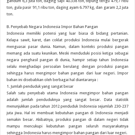
gandum 6,3 juta ton, daging sapi 40.338 ton, tepung terigu 479,7 ribu
ton, gula pasir 91,1 ribu ton, daging ayam 6.797 kg, dan garam 2,2 juta
ton.
B. Penyebab Negara Indonesia Impor Bahan Pangan
Indonesia memiliki potensi yang luar biasa di bidang pertanian.
Kelapa sawit, karet, dan coklat produksi Indonesia mulai bergerak
menguasai pasar dunia. Namun, dalam konteks produksi pangan
memang ada suatu keunikan. Meski menduduki posisi ketiga sebagai
negara penghasil pangan di dunia, hampir setiap tahun Indonesia
selalu menghadapi persoalan berulang dengan produksi pangan
sehingga harus mengimpor bahan pangan dari luar negeri. Impor
bahan ini disebabkan oleh berbagai hal diantaranya :
1. Jumlah penduduk yang sangat besar
Salah satu penyebab utama Indonesia mengimpor bahan pangan
adalah jumlah penduduknya yang sangat besar. Data statistik
menunjukkan pada tahun 2012 penduduk Indonesia sejumlah 230-237
juta jiwa. Hal ini membuat kebutuhan pangan di Indonesia menjadi
semakin besar. Akibatnya, produksi pangan di dalam negeri tidak
mampu mencukupi kebutuhan pangan seluruh masyarakatnya
sehingga Indonesia harus mengimpor bahan pangan dari luar negeri.