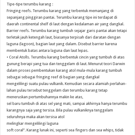
Tipe-tipe terumbu karang :
Fringing reefs. Terumbu karang yang terbentuk memanjang di
sepanjang pinggiran pantai. Terumbu karang tipe ini terdapat di
daerah continental shelf di laut dengan kedalaman air yang dangkal.
Barrier reefs. Terumbu karang tumbuh sejajar garis pantai akan tetapi
terletak jauh ketengah laut, biasanya terpisah dari daratan dengan
laguna (lagoon), bagian laut yang dalam. Disebut barrier karena
membentuk batas antara laguna dan laut lepas.
• Coral Atolls. Terumbu karang berbentuk cincin yang tumbuh di atas
gunung berapi yang tua dan tenggelam di laut. Menurut teori Darwin
dalam proses pembentukan karang atol mula-mula karang tumbuh
sebagai sebagai fringing reef di bagian yang dangkal
mengelilingi suatu pulau vulkanik. Kemudian secara alamiah perlahan-
lahan pulau tersebut tenggelam dan terumbu karang tetap
meneruskan pertumbuhannya makin ke atas,
sel baru tumbuh di atas sel yang mati, sampai akhirnya hanya terumbu
karangnya saja yang tersisa. Bila pulau vulkaniknya tenggelam
seluruhnya maka akan tersisa atol
melingkar mengelilingi laguna
soft coral”. Karang lunak ini, seperti sea fingers dan sea whips, tidak