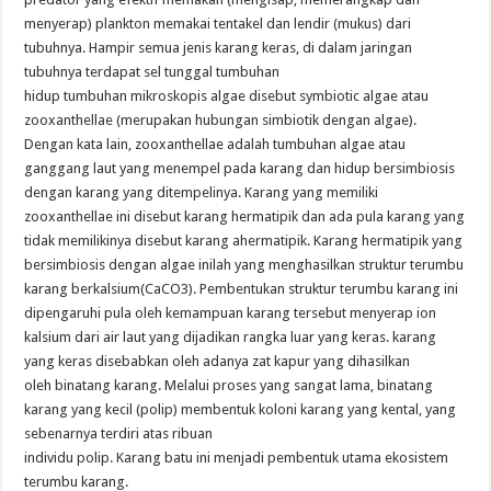
menyerap) plankton memakai tentakel dan lendir (mukus) dari
tubuhnya. Hampir semua jenis karang keras, di dalam jaringan
tubuhnya terdapat sel tunggal tumbuhan
hidup tumbuhan mikroskopis algae disebut symbiotic algae atau
zooxanthellae (merupakan hubungan simbiotik dengan algae).
Dengan kata lain, zooxanthellae adalah tumbuhan algae atau
ganggang laut yang menempel pada karang dan hidup bersimbiosis
dengan karang yang ditempelinya. Karang yang memiliki
zooxanthellae ini disebut karang hermatipik dan ada pula karang yang
tidak memilikinya disebut karang ahermatipik. Karang hermatipik yang
bersimbiosis dengan algae inilah yang menghasilkan struktur terumbu
karang berkalsium(CaCO3). Pembentukan struktur terumbu karang ini
dipengaruhi pula oleh kemampuan karang tersebut menyerap ion
kalsium dari air laut yang dijadikan rangka luar yang keras. karang
yang keras disebabkan oleh adanya zat kapur yang dihasilkan
oleh binatang karang. Melalui proses yang sangat lama, binatang
karang yang kecil (polip) membentuk koloni karang yang kental, yang
sebenarnya terdiri atas ribuan
individu polip. Karang batu ini menjadi pembentuk utama ekosistem
terumbu karang.