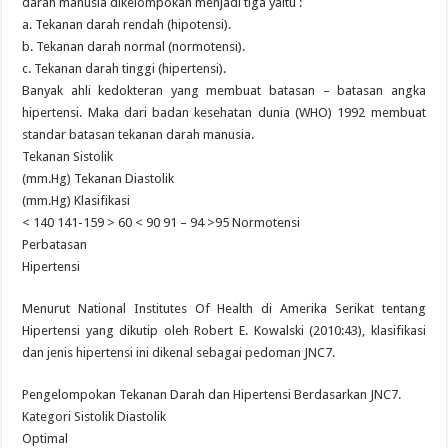
darah manusia dikelompokan menjadi tiga yaitu :
a. Tekanan darah rendah (hipotensi).
b. Tekanan darah normal (normotensi).
c. Tekanan darah tinggi (hipertensi).
Banyak ahli kedokteran yang membuat batasan – batasan angka
hipertensi. Maka dari badan kesehatan dunia (WHO) 1992 membuat
standar batasan tekanan darah manusia.
Tekanan Sistolik
(mm.Hg) Tekanan Diastolik
(mm.Hg) Klasifikasi
< 140 141-159 > 60 < 90 91 – 94 >95 Normotensi
Perbatasan
Hipertensi
Menurut National Institutes Of Health di Amerika Serikat tentang
Hipertensi yang dikutip oleh Robert E. Kowalski (2010:43), klasifikasi
dan jenis hipertensi ini dikenal sebagai pedoman JNC7.
Pengelompokan Tekanan Darah dan Hipertensi Berdasarkan JNC7.
Kategori Sistolik Diastolik
Optimal