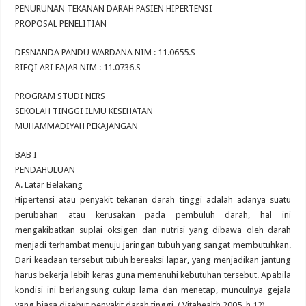
PENURUNAN TEKANAN DARAH PASIEN HIPERTENSI
PROPOSAL PENELITIAN
DESNANDA PANDU WARDANA NIM : 11.0655.S
RIFQI ARI FAJAR NIM : 11.0736.S
PROGRAM STUDI NERS
SEKOLAH TINGGI ILMU KESEHATAN
MUHAMMADIYAH PEKAJANGAN
BAB I
PENDAHULUAN
A. Latar Belakang
Hipertensi atau penyakit tekanan darah tinggi adalah adanya suatu
perubahan atau kerusakan pada pembuluh darah, hal ini
mengakibatkan suplai oksigen dan nutrisi yang dibawa oleh darah
menjadi terhambat menuju jaringan tubuh yang sangat membutuhkan.
Dari keadaan tersebut tubuh bereaksi lapar, yang menjadikan jantung
harus bekerja lebih keras guna memenuhi kebutuhan tersebut. Apabila
kondisi ini berlangsung cukup lama dan menetap, munculnya gejala
yang biasa disebut penyakit darah tinggi. ( Vitahealth 2005, h 12).