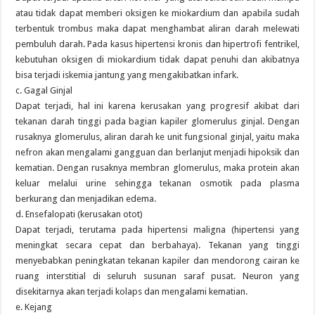
atau tidak dapat memberi oksigen ke miokardium dan apabila sudah
terbentuk trombus maka dapat menghambat aliran darah melewati
pembuluh darah. Pada kasus hipertensi kronis dan hipertrofi fentrikel,
kebutuhan oksigen di miokardium tidak dapat penuhi dan akibatnya
bisa terjadi iskemia jantung yang mengakibatkan infark.
c. Gagal Ginjal
Dapat terjadi, hal ini karena kerusakan yang progresif akibat dari
tekanan darah tinggi pada bagian kapiler glomerulus ginjal. Dengan
rusaknya glomerulus, aliran darah ke unit fungsional ginjal, yaitu maka
nefron akan mengalami gangguan dan berlanjut menjadi hipoksik dan
kematian. Dengan rusaknya membran glomerulus, maka protein akan
keluar melalui urine sehingga tekanan osmotik pada plasma
berkurang dan menjadikan edema.
d. Ensefalopati (kerusakan otot)
Dapat terjadi, terutama pada hipertensi maligna (hipertensi yang
meningkat secara cepat dan berbahaya). Tekanan yang tinggi
menyebabkan peningkatan tekanan kapiler dan mendorong cairan ke
ruang interstitial di seluruh susunan saraf pusat. Neuron yang
disekitarnya akan terjadi kolaps dan mengalami kematian.
e. Kejang