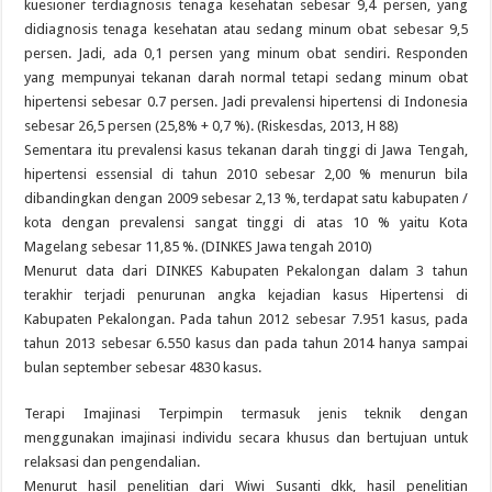
kuesioner terdiagnosis tenaga kesehatan sebesar 9,4 persen, yang
didiagnosis tenaga kesehatan atau sedang minum obat sebesar 9,5
persen. Jadi, ada 0,1 persen yang minum obat sendiri. Responden
yang mempunyai tekanan darah normal tetapi sedang minum obat
hipertensi sebesar 0.7 persen. Jadi prevalensi hipertensi di Indonesia
sebesar 26,5 persen (25,8% + 0,7 %). (Riskesdas, 2013, H 88)
Sementara itu prevalensi kasus tekanan darah tinggi di Jawa Tengah,
hipertensi essensial di tahun 2010 sebesar 2,00 % menurun bila
dibandingkan dengan 2009 sebesar 2,13 %, terdapat satu kabupaten /
kota dengan prevalensi sangat tinggi di atas 10 % yaitu Kota
Magelang sebesar 11,85 %. (DINKES Jawa tengah 2010)
Menurut data dari DINKES Kabupaten Pekalongan dalam 3 tahun
terakhir terjadi penurunan angka kejadian kasus Hipertensi di
Kabupaten Pekalongan. Pada tahun 2012 sebesar 7.951 kasus, pada
tahun 2013 sebesar 6.550 kasus dan pada tahun 2014 hanya sampai
bulan september sebesar 4830 kasus.
Terapi Imajinasi Terpimpin termasuk jenis teknik dengan
menggunakan imajinasi individu secara khusus dan bertujuan untuk
relaksasi dan pengendalian.
Menurut hasil penelitian dari Wiwi Susanti dkk, hasil penelitian