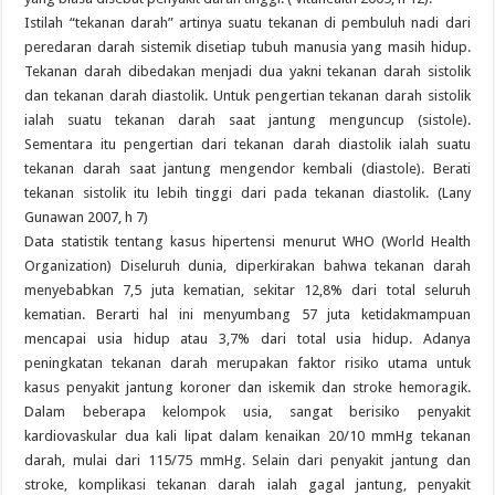
Istilah “tekanan darah” artinya suatu tekanan di pembuluh nadi dari
peredaran darah sistemik disetiap tubuh manusia yang masih hidup.
Tekanan darah dibedakan menjadi dua yakni tekanan darah sistolik
dan tekanan darah diastolik. Untuk pengertian tekanan darah sistolik
ialah suatu tekanan darah saat jantung menguncup (sistole).
Sementara itu pengertian dari tekanan darah diastolik ialah suatu
tekanan darah saat jantung mengendor kembali (diastole). Berati
tekanan sistolik itu lebih tinggi dari pada tekanan diastolik. (Lany
Gunawan 2007, h 7)
Data statistik tentang kasus hipertensi menurut WHO (World Health
Organization) Diseluruh dunia, diperkirakan bahwa tekanan darah
menyebabkan 7,5 juta kematian, sekitar 12,8% dari total seluruh
kematian. Berarti hal ini menyumbang 57 juta ketidakmampuan
mencapai usia hidup atau 3,7% dari total usia hidup. Adanya
peningkatan tekanan darah merupakan faktor risiko utama untuk
kasus penyakit jantung koroner dan iskemik dan stroke hemoragik.
Dalam beberapa kelompok usia, sangat berisiko penyakit
kardiovaskular dua kali lipat dalam kenaikan 20/10 mmHg tekanan
darah, mulai dari 115/75 mmHg. Selain dari penyakit jantung dan
stroke, komplikasi tekanan darah ialah gagal jantung, penyakit