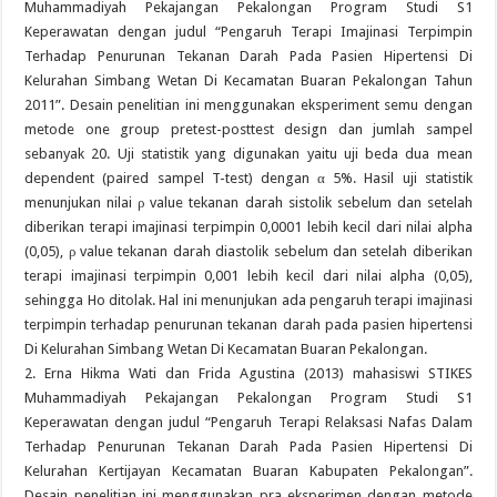
Muhammadiyah Pekajangan Pekalongan Program Studi S1
Keperawatan dengan judul “Pengaruh Terapi Imajinasi Terpimpin
Terhadap Penurunan Tekanan Darah Pada Pasien Hipertensi Di
Kelurahan Simbang Wetan Di Kecamatan Buaran Pekalongan Tahun
2011”. Desain penelitian ini menggunakan eksperiment semu dengan
metode one group pretest-posttest design dan jumlah sampel
sebanyak 20. Uji statistik yang digunakan yaitu uji beda dua mean
dependent (paired sampel T-test) dengan α 5%. Hasil uji statistik
menunjukan nilai ρ value tekanan darah sistolik sebelum dan setelah
diberikan terapi imajinasi terpimpin 0,0001 lebih kecil dari nilai alpha
(0,05), ρ value tekanan darah diastolik sebelum dan setelah diberikan
terapi imajinasi terpimpin 0,001 lebih kecil dari nilai alpha (0,05),
sehingga Ho ditolak. Hal ini menunjukan ada pengaruh terapi imajinasi
terpimpin terhadap penurunan tekanan darah pada pasien hipertensi
Di Kelurahan Simbang Wetan Di Kecamatan Buaran Pekalongan.
2. Erna Hikma Wati dan Frida Agustina (2013) mahasiswi STIKES
Muhammadiyah Pekajangan Pekalongan Program Studi S1
Keperawatan dengan judul “Pengaruh Terapi Relaksasi Nafas Dalam
Terhadap Penurunan Tekanan Darah Pada Pasien Hipertensi Di
Kelurahan Kertijayan Kecamatan Buaran Kabupaten Pekalongan”.
Desain penelitian ini menggunakan pra eksperimen dengan metode