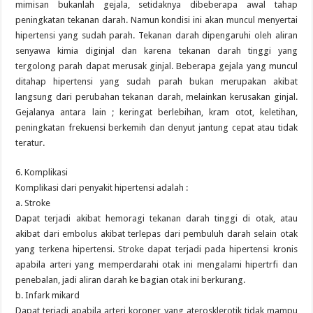
mimisan bukanlah gejala, setidaknya dibeberapa awal tahap
peningkatan tekanan darah. Namun kondisi ini akan muncul menyertai
hipertensi yang sudah parah. Tekanan darah dipengaruhi oleh aliran
senyawa kimia diginjal dan karena tekanan darah tinggi yang
tergolong parah dapat merusak ginjal. Beberapa gejala yang muncul
ditahap hipertensi yang sudah parah bukan merupakan akibat
langsung dari perubahan tekanan darah, melainkan kerusakan ginjal.
Gejalanya antara lain ; keringat berlebihan, kram otot, keletihan,
peningkatan frekuensi berkemih dan denyut jantung cepat atau tidak
teratur.
6. Komplikasi
Komplikasi dari penyakit hipertensi adalah :
a. Stroke
Dapat terjadi akibat hemoragi tekanan darah tinggi di otak, atau
akibat dari embolus akibat terlepas dari pembuluh darah selain otak
yang terkena hipertensi. Stroke dapat terjadi pada hipertensi kronis
apabila arteri yang memperdarahi otak ini mengalami hipertrfi dan
penebalan, jadi aliran darah ke bagian otak ini berkurang.
b. Infark mikard
Dapat terjadi apabila arteri koroner yang aterosklerotik tidak mampu