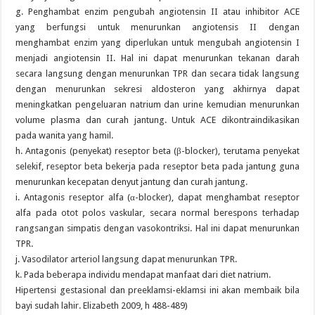
g. Penghambat enzim pengubah angiotensin II atau inhibitor ACE
yang berfungsi untuk menurunkan angiotensis II dengan
menghambat enzim yang diperlukan untuk mengubah angiotensin I
menjadi angiotensin II. Hal ini dapat menurunkan tekanan darah
secara langsung dengan menurunkan TPR dan secara tidak langsung
dengan menurunkan sekresi aldosteron yang akhirnya dapat
meningkatkan pengeluaran natrium dan urine kemudian menurunkan
volume plasma dan curah jantung. Untuk ACE dikontraindikasikan
pada wanita yang hamil.
h. Antagonis (penyekat) reseptor beta (β-blocker), terutama penyekat
selekif, reseptor beta bekerja pada reseptor beta pada jantung guna
menurunkan kecepatan denyut jantung dan curah jantung.
i. Antagonis reseptor alfa (α-blocker), dapat menghambat reseptor
alfa pada otot polos vaskular, secara normal berespons terhadap
rangsangan simpatis dengan vasokontriksi. Hal ini dapat menurunkan
TPR.
j. Vasodilator arteriol langsung dapat menurunkan TPR.
k. Pada beberapa individu mendapat manfaat dari diet natrium.
Hipertensi gestasional dan preeklamsi-eklamsi ini akan membaik bila
bayi sudah lahir. Elizabeth 2009, h 488-489)