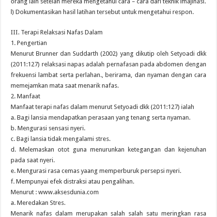
orang lain setelah mereka mengetahui cara – cara dari teknik imajinasi.
l) Dokumentasikan hasil latihan tersebut untuk mengetahui respon.
III. Terapi Relaksasi Nafas Dalam
1. Pengertian
Menurut Brunner dan Suddarth (2002) yang dikutip oleh Setyoadi dkk
(2011:127) relaksasi napas adalah pernafasan pada abdomen dengan
frekuensi lambat serta perlahan., berirama, dan nyaman dengan cara
memejamkan mata saat menarik nafas.
2. Manfaat
Manfaat terapi nafas dalam menurut Setyoadi dkk (2011:127) ialah
a. Bagi lansia mendapatkan perasaan yang tenang serta nyaman.
b. Mengurasi sensasi nyeri.
c. Bagi lansia tidak mengalami stres.
d. Melemaskan otot guna menurunkan ketegangan dan kejenuhan
pada saat nyeri.
e. Mengurasi rasa cemas yaang memperburuk persepsi nyeri.
f. Mempunyai efek distraksi atau pengalihan.
Menurut : www.aksesdunia.com
a. Meredakan Stres.
Menarik nafas dalam merupakan salah salah satu meringkan rasa