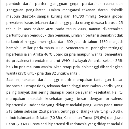
pembuh darah perifer, gangguan ginjal, perdarahan retina dan
gangguan penglihatan. Dalam mengatasi tekanan darah sisitolik
maupun diastolik sampai kurang dari 140/90 mmHg. Secara global
prevalensi kasus tekanan darah tinggi pada orang dewasa berusia 25
tahun ke atas sekitar 40% pada tahun 2008, namun dikarenakan
pertumbuhan penduduk dan penuaan, jumlah hipertensi semakin tidak
terkontrol hingga meningkat dari 600 juta di tahun 1980 menjadi
hampir 1 miliar pada tahun 2008. Sementara itu peringkat tertinggi
hipertensi ialah Afrika 46 % ubaik itu pria maupun wanita. Sementara
itu prevalensi terendah menurut WHO diwilayah Amerika sekitar 35%
baik itu pria maupun wanita. Akan tetapi pria lebih tinggi dibandingkan
wanita (39% untuk pria dan 32 untuk wanita).
Saat ini, tekanan darah tinggi masih merupakan tantangan besar
indonesia. Betapa tidak, tekanan darah tinggi merupakan kondisi yang
paling banyak dan sering dijumpai pada pelayanan kesehatan. Hal itu
merupakan masalah kesehatan yang besar dengan prevalensi
hipertensi di Indonesia yang didapat melalui pengukuran pada umur
≥18 tahun sebesar 25,8 persen, tertinggi di Bangka Belitung (30,9%),
diikuti Kalimantan Selatan (30,8%), Kalimantan Timur (29,6%) dan Jawa
Barat (29,4%). Prevalensi hipertensi di Indonesia yang didapat melalui