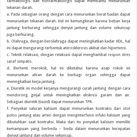
farmakologis dan nonfarmakologis dapat membantu menurunkan
tekanan darah.
a. Pada sebagian orang dengan cara menurunkan berat badan dapat
menurunkan tekanan darah. Hal ini kemungkinan karena beban kerja
jantung berkurang sehingga denyut jantung dan volume sekuncup
juga berkurang.
b. Olahraga, dengan berolahraga dapat meningkatkan kadar HDL, hal
ini dapat mengurangi terbentuk aterosklerosis akibat dari hipertensi.
c. Teknik relaksasi, dengan relaksasi dapat menghambat respon stres
saraf simpatis.
d. Berhenti merokok, hal ini diketahui karena asap rokok ini
menurunkan aliran darah ke berbagi organ sehingga dapat
meningkatkan kerja jantung.
e. Diuretik ini model kerjanya mengurangi curah jantung dengan cara
mendorong ginjal untuk meningkatkan ekskresi garam dan air.
Sebagian diuretik (tiazid) dapat menurunkan TPR.
f. Penyekat saluran kalsium dapat menurunkan kontraksi dari otot
polos jantung atau arteri dengan menginterfensi infuks kalsium yang
dibutuhkan saat kontraksi. Maka dari itu penyekat kalsium memiliki
kemampuan yang berbeda – beda dalam menurunkan kecepatan
denyut jantung dan volume sekuncup.