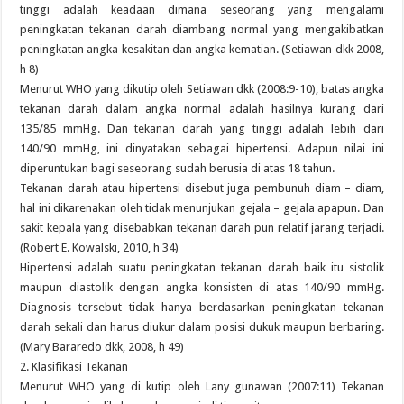
tinggi adalah keadaan dimana seseorang yang mengalami
peningkatan tekanan darah diambang normal yang mengakibatkan
peningkatan angka kesakitan dan angka kematian. (Setiawan dkk 2008,
h 8)
Menurut WHO yang dikutip oleh Setiawan dkk (2008:9-10), batas angka
tekanan darah dalam angka normal adalah hasilnya kurang dari
135/85 mmHg. Dan tekanan darah yang tinggi adalah lebih dari
140/90 mmHg, ini dinyatakan sebagai hipertensi. Adapun nilai ini
diperuntukan bagi seseorang sudah berusia di atas 18 tahun.
Tekanan darah atau hipertensi disebut juga pembunuh diam – diam,
hal ini dikarenakan oleh tidak menunjukan gejala – gejala apapun. Dan
sakit kepala yang disebabkan tekanan darah pun relatif jarang terjadi.
(Robert E. Kowalski, 2010, h 34)
Hipertensi adalah suatu peningkatan tekanan darah baik itu sistolik
maupun diastolik dengan angka konsisten di atas 140/90 mmHg.
Diagnosis tersebut tidak hanya berdasarkan peningkatan tekanan
darah sekali dan harus diukur dalam posisi dukuk maupun berbaring.
(Mary Bararedo dkk, 2008, h 49)
2. Klasifikasi Tekanan
Menurut WHO yang di kutip oleh Lany gunawan (2007:11) Tekanan