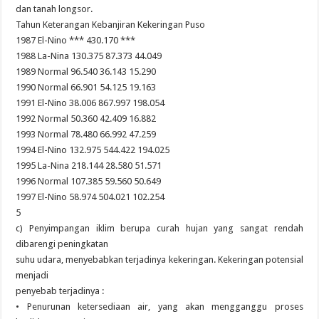
dan tanah longsor.
Tahun Keterangan Kebanjiran Kekeringan Puso
1987 El-Nino *** 430.170 ***
1988 La-Nina 130.375 87.373 44.049
1989 Normal 96.540 36.143 15.290
1990 Normal 66.901 54.125 19.163
1991 El-Nino 38.006 867.997 198.054
1992 Normal 50.360 42.409 16.882
1993 Normal 78.480 66.992 47.259
1994 El-Nino 132.975 544.422 194.025
1995 La-Nina 218.144 28.580 51.571
1996 Normal 107.385 59.560 50.649
1997 El-Nino 58.974 504.021 102.254
5
c) Penyimpangan iklim berupa curah hujan yang sangat rendah
dibarengi peningkatan
suhu udara, menyebabkan terjadinya kekeringan. Kekeringan potensial
menjadi
penyebab terjadinya :
• Penurunan ketersediaan air, yang akan mengganggu proses