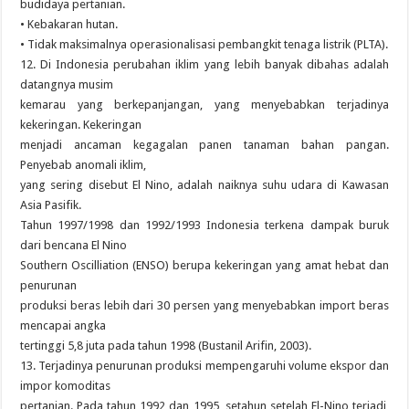
budidaya pertanian.
• Kebakaran hutan.
• Tidak maksimalnya operasionalisasi pembangkit tenaga listrik (PLTA).
12. Di Indonesia perubahan iklim yang lebih banyak dibahas adalah
datangnya musim
kemarau yang berkepanjangan, yang menyebabkan terjadinya
kekeringan. Kekeringan
menjadi ancaman kegagalan panen tanaman bahan pangan.
Penyebab anomali iklim,
yang sering disebut El Nino, adalah naiknya suhu udara di Kawasan
Asia Pasifik.
Tahun 1997/1998 dan 1992/1993 Indonesia terkena dampak buruk
dari bencana El Nino
Southern Oscilliation (ENSO) berupa kekeringan yang amat hebat dan
penurunan
produksi beras lebih dari 30 persen yang menyebabkan import beras
mencapai angka
tertinggi 5,8 juta pada tahun 1998 (Bustanil Arifin, 2003).
13. Terjadinya penurunan produksi mempengaruhi volume ekspor dan
impor komoditas
pertanian. Pada tahun 1992 dan 1995, setahun setelah El-Nino terjadi,