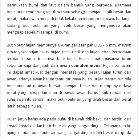
permukaan bumi dan laut dalam bentuk yang berbeda. Bilamana
butir-butir cenderung untuk bersatu sehingga menjadi lebih besar dan
berat, maka awan menjadi tidak kekal dan terjadi presipitasi. Kadang-
kadang butir-butir air yang lebih besar yang mengendap akan
menguap sebelum sampai di bumi.
Butir-butir hujan mempunyai ukuran garis tengah 0,08 – 6 mm,
macam
hujan
yakni hujan halus, hujan rintik-rintik dan hujan lebat. Perbedaan
terutama pada besarnya butir-butir. Hujan lebat biasanya turun
sebentar saja dan jatuh dari
awan cumulonimbus
. Hujan semacam
ini dapat amat kuat dengan intensitas yang besar. Hujan turun dari
awan, adanya awan belum tentu turunnya hujan. Hujan baru turun bila
butir-butir air di awan bersatu menjadi besar dan mempunyai daya
berat yang cukup dan suhu di bawah awan harus lebih rendah dari
suhu awan itu sendiri, maka butir-butir air yang telah besar dan berat
jatuh sebagai hujan.
Hujan jatuh harus ada pada suhu di bawah titik beku, dan terdiri dari
kristal-kristal es dan butir-butir air yang sangat dingin. Tekanan uap ke
ujung di atas butir-butir air yang sangat dingin lebih besar daripada