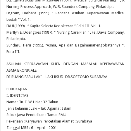
D.D.Ignatavicius dan M.V.Bayne (1991),” Medical Surgical Nursing “ , A
Nursing Process Approach, W. B. Saunders Company, Philadelpia
Engram, Barbara (1999) “ Rencana Asuhan Keperawatan Medical
bedah “ Vol. 1.
FKUI(1999) , “ Kapita Selecta Kedokteran “ Edisi III. Vol. 1.
Marllyn E. Doengoes (1987), “ Nursing Care Plan “ , Fa. Davis Company,
Philadelpia.
Sundaru, Heru (1995), “Asma, Apa dan BagaimanaPengobatannya “.
Edisi III.
ASUHAN KEPERAWATAN KLIEN DENGAN MASALAH KEPERAWATAN
ASMA BRONKIALE
DI RUANG PARU LAKI – LAKI RSUD. DR.SOETOMO SURABAYA
PENGKAJIAN
I. IDENTITAS
Nama : Tn. E. W. Usia : 32 Tahun
Jenis kelamin : Laki – laki Agama : Islam
Suku : Jawa Pendidikan : Tamat SMU
Pekerjaan : Karyawan Percetakan Alamat : Surabaya
Tanggal MRS : 6 – April – 2001