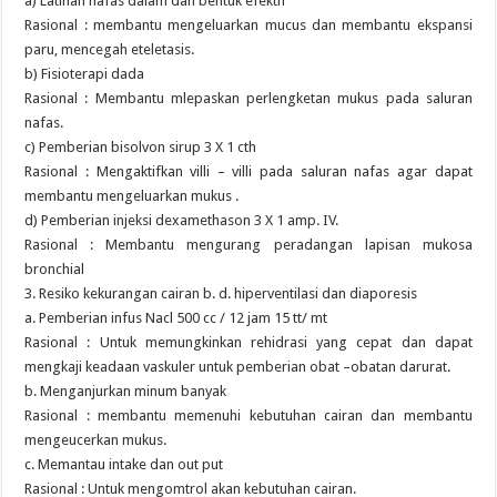
a) Latihan nafas dalam dan bentuk efektif
Rasional : membantu mengeluarkan mucus dan membantu ekspansi
paru, mencegah eteletasis.
b) Fisioterapi dada
Rasional : Membantu mlepaskan perlengketan mukus pada saluran
nafas.
c) Pemberian bisolvon sirup 3 X 1 cth
Rasional : Mengaktifkan villi – villi pada saluran nafas agar dapat
membantu mengeluarkan mukus .
d) Pemberian injeksi dexamethason 3 X 1 amp. IV.
Rasional : Membantu mengurang peradangan lapisan mukosa
bronchial
3. Resiko kekurangan cairan b. d. hiperventilasi dan diaporesis
a. Pemberian infus Nacl 500 cc / 12 jam 15 tt/ mt
Rasional : Untuk memungkinkan rehidrasi yang cepat dan dapat
mengkaji keadaan vaskuler untuk pemberian obat –obatan darurat.
b. Menganjurkan minum banyak
Rasional : membantu memenuhi kebutuhan cairan dan membantu
mengeucerkan mukus.
c. Memantau intake dan out put
Rasional : Untuk mengomtrol akan kebutuhan cairan.