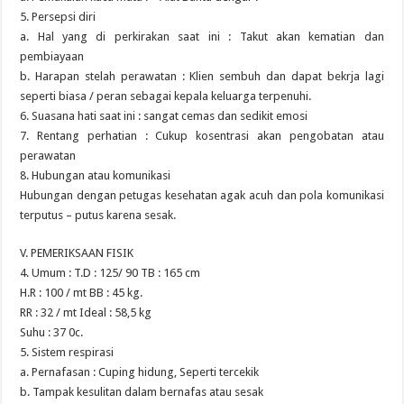
5. Persepsi diri
a. Hal yang di perkirakan saat ini : Takut akan kematian dan
pembiayaan
b. Harapan stelah perawatan : Klien sembuh dan dapat bekrja lagi
seperti biasa / peran sebagai kepala keluarga terpenuhi.
6. Suasana hati saat ini : sangat cemas dan sedikit emosi
7. Rentang perhatian : Cukup kosentrasi akan pengobatan atau
perawatan
8. Hubungan atau komunikasi
Hubungan dengan petugas kesehatan agak acuh dan pola komunikasi
terputus – putus karena sesak.
V. PEMERIKSAAN FISIK
4. Umum : T.D : 125/ 90 TB : 165 cm
H.R : 100 / mt BB : 45 kg.
RR : 32 / mt Ideal : 58,5 kg
Suhu : 37 0c.
5. Sistem respirasi
a. Pernafasan : Cuping hidung, Seperti tercekik
b. Tampak kesulitan dalam bernafas atau sesak