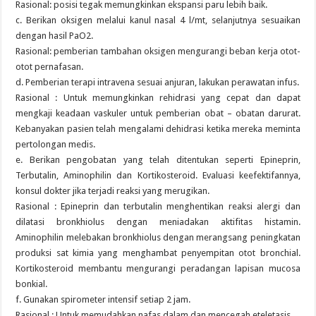
Rasional: posisi tegak memungkinkan ekspansi paru lebih baik.
c. Berikan oksigen melalui kanul nasal 4 l/mt, selanjutnya sesuaikan
dengan hasil PaO2.
Rasional: pemberian tambahan oksigen mengurangi beban kerja otot-
otot pernafasan.
d. Pemberian terapi intravena sesuai anjuran, lakukan perawatan infus.
Rasional : Untuk memungkinkan rehidrasi yang cepat dan dapat
mengkaji keadaan vaskuler untuk pemberian obat – obatan darurat.
Kebanyakan pasien telah mengalami dehidrasi ketika mereka meminta
pertolongan medis.
e. Berikan pengobatan yang telah ditentukan seperti Epineprin,
Terbutalin, Aminophilin dan Kortikosteroid. Evaluasi keefektifannya,
konsul dokter jika terjadi reaksi yang merugikan.
Rasional : Epineprin dan terbutalin menghentikan reaksi alergi dan
dilatasi bronkhiolus dengan meniadakan aktifitas histamin.
Aminophilin melebakan bronkhiolus dengan merangsang peningkatan
produksi sat kimia yang menghambat penyempitan otot bronchial.
Kortikosteroid membantu mengurangi peradangan lapisan mucosa
bonkial.
f. Gunakan spirometer intensif setiap 2 jam.
Rasional : Untuk memudahkan nafas dalam dan mencegah eteletasis