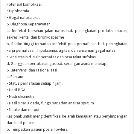
Potensial komplikasi:
• Hipoksemia
• Gagal nafasa akut
5. Diagnosa Keperawatan
a. Inefektif bersihan jalan nafas b.d. peningkatan produksi mucus,
sekresi kental dan bronkospasme
b. Resiko tinggi terhadap inefektif pola pernafasan b.d. peningkatan
kerja pernafasan, hipoksemia, agitasi dan ancaman gagal nafas.
c. Ansietas b.d. sulit bernafas dan rasa takut sufokasi.
d. Gangguan pertukaran gas b.d. serangan asma menetap.
6. Intervensi dan rasionalisasi
a. Pantau:
• Status pernafasan setiap 4 jam.
• Hasil BGA
• Nadi oksimetri
• Hasil sinar X dada, fungs paru dan analisa sputum
• Intake dan output
Rasional: untuk mengidentifikasi ke arah kemajuan atau penyimpangan
dari hasil pasien.
b. Tempatkan pasien posisi fowlers.