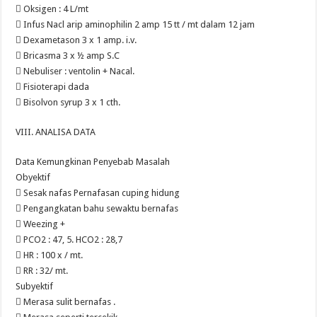
 Oksigen : 4 L/mt
 Infus Nacl arip aminophilin 2 amp 15 tt / mt dalam 12 jam
 Dexametason 3 x 1 amp. i.v.
 Bricasma 3 x ½ amp S.C
 Nebuliser : ventolin + Nacal.
 Fisioterapi dada
 Bisolvon syrup 3 x 1 cth.
VIII. ANALISA DATA
Data Kemungkinan Penyebab Masalah
Obyektif
 Sesak nafas Pernafasan cuping hidung
 Pengangkatan bahu sewaktu bernafas
 Weezing +
 PCO2 : 47, 5. HCO2 : 28,7
 HR : 100 x / mt.
 RR : 32/ mt.
Subyektif
 Merasa sulit bernafas .