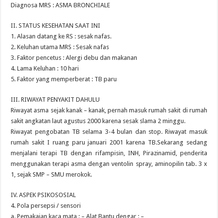
Diagnosa MRS : ASMA BRONCHIALE
II. STATUS KESEHATAN SAAT INI
1. Alasan datang ke RS : sesak nafas.
2. Keluhan utama MRS : Sesak nafas
3. Faktor pencetus : Alergi debu dan makanan
4. Lama Keluhan : 10 hari
5. Faktor yang memperberat : TB paru
III. RIWAYAT PENYAKIT DAHULU
Riwayat asma sejak kanak – kanak, pernah masuk rumah sakit di rumah
sakit angkatan laut agustus 2000 karena sesak slama 2 minggu.
Riwayat pengobatan TB selama 3-4 bulan dan stop. Riwayat masuk
rumah sakit I ruang paru januari 2001 karena TB.Sekarang sedang
menjalani terapi TB dengan rifampisin, INH, Pirazinamid, penderita
menggunakan terapi asma dengan ventolin spray, aminopilin tab. 3 x
1, sejak SMP – SMU merokok.
IV. ASPEK PSIKOSOSIAL
4. Pola persepsi / sensori
a. Pemakaian kaca mata : – Alat Bantu dengar : –