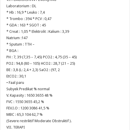
Laboratorium : DL
* Hb : 16,9 * Leuko : 7,4
* Trombo : 394 * PCV : 0,47
* GDA : 163 * SGOT : 45
* Creat : 1,05 * Elektrolit : Kalium : 3,39
Natrium :147
* Sputum : TTH –
* BGA :
PH : 7, 39 (7,35 – 7,45) PCO2 : 4,75 (35 – 45)
PO2 : 94,8 (80 – 105) HCO2 : 28,7 (21 – 25)
BE : 3,8 (L: 2,4 + 2,3) SaO2 : (97, 2
EtCO2 : 30,1
• Faal paru
Subyek Predikat % normal
V. Kapasity : 1650 3655 48 %
FVC : 1550 3655 45,2 %
FEV.I.O : 1200 3086 41,5 %
MBC : 65,3 104 62,7 %
(Severe restriktif Moderate Obstruktif ).
VII. TERAPI