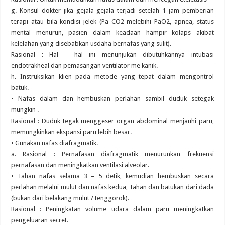
g. Konsul dokter jika gejala-gejala terjadi setelah 1 jam pemberian
terapi atau bila kondisi jelek (Pa CO2 melebihi PaO2, apnea, status
mental menurun, pasien dalam keadaan hampir kolaps akibat
kelelahan yang disebabkan usdaha bernafas yang sulit).
Rasional : Hal – hal ini menunjukan dibutuhkannya intubasi
endotrakheal dan pemasangan ventilator me kanik.
h. Instruksikan klien pada metode yang tepat dalam mengontrol
batuk.
• Nafas dalam dan hembuskan perlahan sambil duduk setegak
mungkin .
Rasional : Duduk tegak menggeser organ abdominal menjauhi paru,
memungkinkan ekspansi paru lebih besar.
• Gunakan nafas diafragmatik.
a. Rasional : Pernafasan diafragmatik menurunkan frekuensi
pernafasan dan meningkatkan ventilasi alveolar.
• Tahan nafas selama 3 – 5 detik, kemudian hembuskan secara
perlahan melalui mulut dan nafas kedua, Tahan dan batukan dari dada
(bukan dari belakang mulut / tenggorok).
Rasional : Peningkatan volume udara dalam paru meningkatkan
pengeluaran secret.