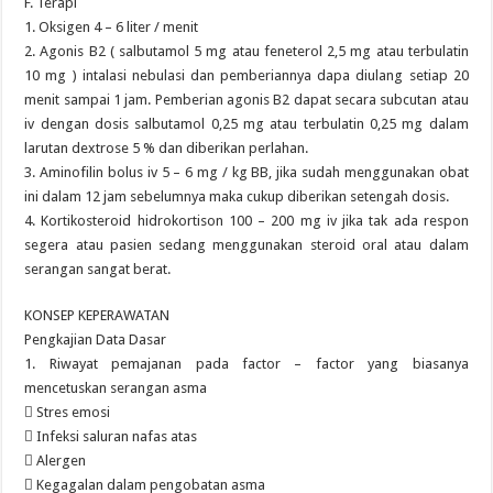
F. Terapi
1. Oksigen 4 – 6 liter / menit
2. Agonis B2 ( salbutamol 5 mg atau feneterol 2,5 mg atau terbulatin
10 mg ) intalasi nebulasi dan pemberiannya dapa diulang setiap 20
menit sampai 1 jam. Pemberian agonis B2 dapat secara subcutan atau
iv dengan dosis salbutamol 0,25 mg atau terbulatin 0,25 mg dalam
larutan dextrose 5 % dan diberikan perlahan.
3. Aminofilin bolus iv 5 – 6 mg / kg BB, jika sudah menggunakan obat
ini dalam 12 jam sebelumnya maka cukup diberikan setengah dosis.
4. Kortikosteroid hidrokortison 100 – 200 mg iv jika tak ada respon
segera atau pasien sedang menggunakan steroid oral atau dalam
serangan sangat berat.
KONSEP KEPERAWATAN
Pengkajian Data Dasar
1. Riwayat pemajanan pada factor – factor yang biasanya
mencetuskan serangan asma
 Stres emosi
 Infeksi saluran nafas atas
 Alergen
 Kegagalan dalam pengobatan asma