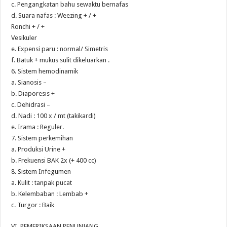
c. Pengangkatan bahu sewaktu bernafas
d. Suara nafas : Weezing + / +
Ronchi + / +
Vesikuler
e. Expensi paru : normal/ Simetris
f. Batuk + mukus sulit dikeluarkan .
6. Sistem hemodinamik
a. Sianosis –
b. Diaporesis +
c. Dehidrasi –
d. Nadi : 100 x / mt (takikardi)
e. Irama : Reguler.
7. Sistem perkemihan
a. Produksi Urine +
b. Frekuensi BAK 2x (+ 400 cc)
8. Sistem Infegumen
a. Kulit : tanpak pucat
b. Kelembaban : Lembab +
c. Turgor : Baik
VI. PEMERIKSAAN PENUNJANG