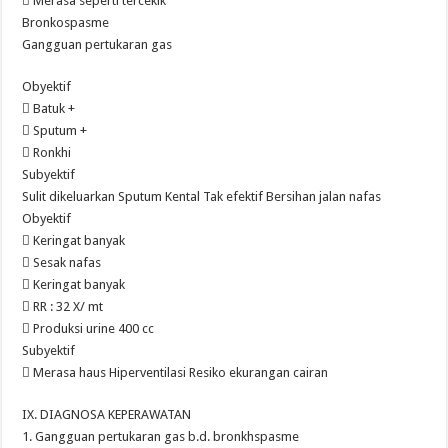
 Merasa seperti tercekik
Bronkospasme
Gangguan pertukaran gas
Obyektif
 Batuk +
 Sputum +
 Ronkhi
Subyektif
Sulit dikeluarkan Sputum Kental Tak efektif Bersihan jalan nafas
Obyektif
 Keringat banyak
 Sesak nafas
 Keringat banyak
 RR : 32 X/ mt
 Produksi urine 400 cc
Subyektif
 Merasa haus Hiperventilasi Resiko ekurangan cairan
IX. DIAGNOSA KEPERAWATAN
1. Gangguan pertukaran gas b.d. bronkhspasme