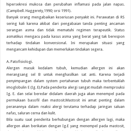
hipersekresi mukosa dan perubahan inflamasi pada jalan napas.
(Campbell. Haggerety,1990; orsi 1991).
Banyak orang mengabaikan keseriusan penyakit ini. Perawatan di RS
sering kali karena akibat dari pengabaian tanda penting ancaman
serangan asma dan tidak mematuhi regimen terapeutik. Status
asmatikus mengacu pada kasus asma yang berat yang tak berespon
terhadap tindakan konvensional. Ini merupakan situasi yang
mengancam kehidupan dan memerlukan tindakan segera.
A. Patofisiologi.
Alergen masuk kedalam tubuh, kemudian allergen ini akan
merangsang sel B untuk menghasilkan sat anti. Karena terjadi
penyimpangan dalam system pertahanan tubuh maka terbentuklah
imoglobulin E (Ig. E).Pada penderita alergi sangat mudah memprouksi
Ig. E. dan selai beredar didalam daerah juga akan menempel pada
permukaan basofil dan mastosit.Mastosit ini amat penting dalam
peranannya dalam reaksi alergi terutama terhadap jaringan saluan
nafas, saluran cerna dan kulit.
Bila suatu saat penderita berhubungan dengan allergen lagi, maka
allergen akan berikatan dengan Ig.E yang menempel pada mastosit,