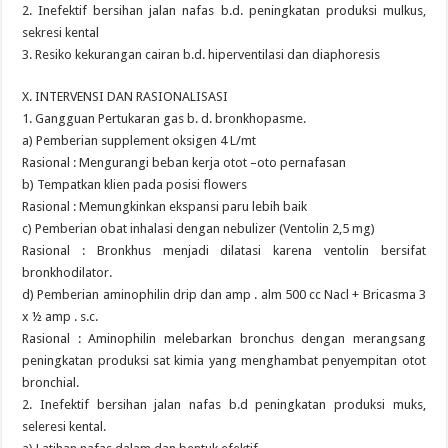
2. Inefektif bersihan jalan nafas b.d. peningkatan produksi mulkus,
sekresi kental
3. Resiko kekurangan cairan b.d. hiperventilasi dan diaphoresis
X. INTERVENSI DAN RASIONALISASI
1. Gangguan Pertukaran gas b. d. bronkhopasme.
a) Pemberian supplement oksigen 4 L/mt
Rasional : Mengurangi beban kerja otot –oto pernafasan
b) Tempatkan klien pada posisi flowers
Rasional : Memungkinkan ekspansi paru lebih baik
c) Pemberian obat inhalasi dengan nebulizer (Ventolin 2,5 mg)
Rasional : Bronkhus menjadi dilatasi karena ventolin bersifat
bronkhodilator.
d) Pemberian aminophilin drip dan amp . alm 500 cc Nacl + Bricasma 3
x ½ amp . s.c.
Rasional : Aminophilin melebarkan bronchus dengan merangsang
peningkatan produksi sat kimia yang menghambat penyempitan otot
bronchial.
2. Inefektif bersihan jalan nafas b.d peningkatan produksi muks,
seleresi kental.