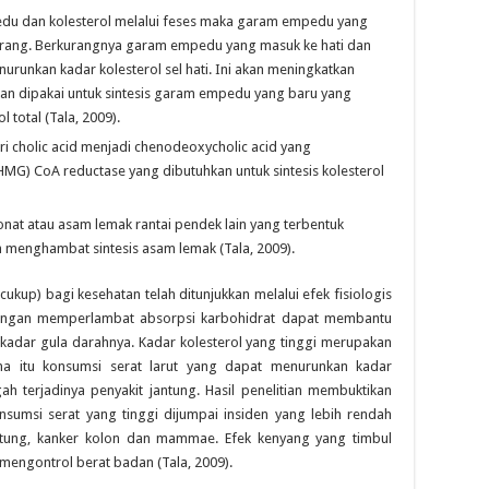
du dan kolesterol melalui feses maka garam empedu yang
kurang. Berkurangnya garam empedu yang masuk ke hati dan
urunkan kadar kolesterol sel hati. Ini akan meningkatkan
kan dipakai untuk sintesis garam empedu yang baru yang
 total (Tala, 2009).
 cholic acid menjadi chenodeoxycholic acid yang
MG) CoA reductase yang dibutuhkan untuk sintesis kolesterol
nat atau asam lemak rantai pendek lain yang terbentuk
an menghambat sintesis asam lemak (Tala, 2009).
ukup) bagi kesehatan telah ditunjukkan melalui efek fisiologis
 Dengan memperlambat absorpsi karbohidrat dapat membantu
 kadar gula darahnya. Kadar kolesterol yang tinggi merupakan
rena itu konsumsi serat larut yang dapat menurunkan kadar
h terjadinya penyakit jantung. Hasil penelitian membuktikan
umsi serat yang tinggi dijumpai insiden yang lebih rendah
antung, kanker kolon dan mammae. Efek kenyang yang timbul
mengontrol berat badan (Tala, 2009).