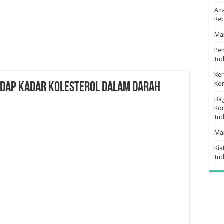
Ana
Re
Man
Pe
Ind
Ker
Ko
adap kadar kolesterol dalam darah
Bag
Kon
In
Ma
Kia
In