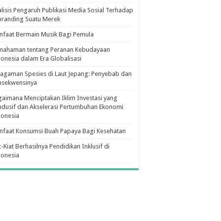
lisis Pengaruh Publikasi Media Sosial Terhadap
branding Suatu Merek
faat Bermain Musik Bagi Pemula
mahaman tentang Peranan Kebudayaan
onesia dalam Era Globalisasi
agaman Spesies di Laut Jepang: Penyebab dan
nsekwensinya
aimana Menciptakan Iklim Investasi yang
dusif dan Akselerasi Pertumbuhan Ekonomi
donesia
nfaat Konsumsi Buah Papaya Bagi Kesehatan
t-Kiat Berhasilnya Pendidikan Inklusif di
donesia