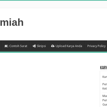
lmiah
Contoh Surat
Skripsi
Upload Karya Anda
Privacy Policy
Kar
Kum
Pen
Ke
Man
Pen
Gu