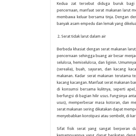
Kedua zat tersebut diduga buruk bagi
pencernaan, manfaat serat makanan larut m
membawa keluar bersama tinja. Dengan demi
banyak asam empedu dan lemak yang dikeluar
Serat tidak larut dalam air
Berbeda khasiat dengan serat makanan larut,
pencernaan sehingga buang air besar menjadi 
selulosa, hemiselulosa, dan liginin. Umumny
(serealia), buah, sayuran, dan kacang k
makanan. Kadar serat makanan terutama terd
kacang kacangan. Manfaat serat makanan ban
di konsumsi bersama kulitnya, seperti apel
berfungsi di bagian hilir usus. Fungsinya ant
usus), memperbesar masa kotoran, dan mem
serat makanan sering dikatakan dapat memper
menyebabkan konstipasi atau sembelit, di k
Sifat fisik serat yang sangat berperan 
kemampuannya yang dapat berikatan dengan 