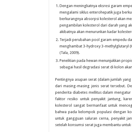
Dengan meningkatnya eksresi garam empe
mengalami siklus enterohepatik juga ber
berkurangnya absorpsi kolesterol akan men
pengambilan kolesterol dari darah yang a
akibatnya akan menurunkan kadar kolesterol
Terjadi perubahan pool garam empedu dari
menghambat 3-hydroxy 3-methylglutaryl (H
(Tala, 2009).
Penelitian pada hewan menunjukkan propio
sebagai hasil degradasi serat di kolon ak
Pentingnya asupan serat (dalam jumlah yang c
dari masing-masing jenis serat tersebut.
penderita diabetes mellitus dalam mengatur
faktor resiko untuk penyakit jantung, ka
kolesterol sangat bermanfaat untuk mencega
bahwa pada kelompok populasi dengan kons
untuk gangguan saluran cerna, penyakit j
setelah konsumsi serat juga membantu untuk 