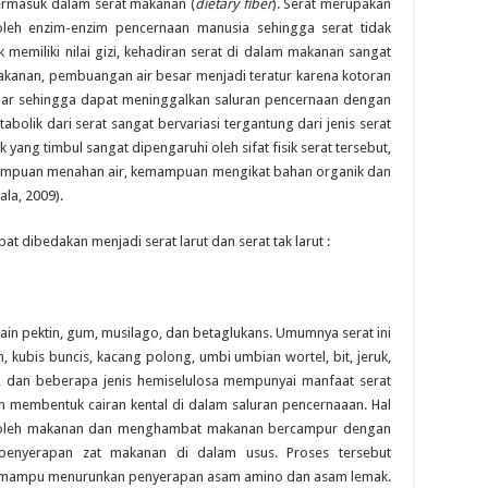
termasuk dalam serat makanan (
dietary fiber
). Serat merupakan
 oleh enzim-enzim pencernaan manusia sehingga serat tidak
 memiliki nilai gizi, kehadiran serat di dalam makanan sangat
akanan, pembuangan air besar menjadi teratur karena kotoran
esar sehingga dapat meninggalkan saluran pencernaan dengan
tabolik dari serat sangat bervariasi tergantung dari jenis serat
 yang timbul sangat dipengaruhi oleh sifat fisik serat tersebut,
kemampuan menahan air, kemampuan mengikat bahan organik dan
ala, 2009).
at dibedakan menjadi serat larut dan serat tak larut :
 lain pektin, gum, musilago, dan betaglukans. Umumnya serat ini
kubis buncis, kacang polong, umbi umbian wortel, bit, jeruk,
ns, dan beberapa jenis hemiselulosa mempunyai manfaat serat
membentuk cairan kental di dalam saluran pencernaaan. Hal
 oleh makanan dan menghambat makanan bercampur dengan
penyerapan zat makanan di dalam usus. Proses tersebut
 mampu menurunkan penyerapan asam amino dan asam lemak.