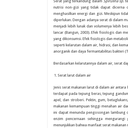
Serat yang terkandung dalam
Spirulina sp
. 
nutrisi non-gizi yang tidak dapat dicerna
menghasilkan energi dan gizi. Meskipun tidak
diperlukan. Dengan adanya serat di dalam m
menjadi lebih lunak dan volumenya lebih b
lancar (Bangun, 2003). Efek fisiologis dan me
yang dikonsumsi. Efek fisiologis dan metabolik
seperti kelarutan dalam air, hidrasi, dan 
anorganik dan daya fermantabilitas bakteri (T
Berdasarkan kelarutannya dalam air, serat dap
Serat larut dalam air
Jenis serat makanan larut di dalam air antara
terdapat pada tepung beras, tepung gandum, 
apel, dan stroberi. Pektin, gum, betagluka
makanan kemampuan tinggi menahan air dan 
ini dapat menunda pengosongan lambung
enzim pencernaan sehingga mengurangi 
menunjukkan bahwa manfaat serat makanan