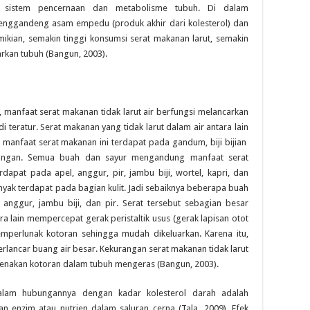
 sistem pencernaan dan metabolisme tubuh. Di dalam
enggandeng asam empedu (produk akhir dari kolesterol) dan
kian, semakin tinggi konsumsi serat makanan larut, semakin
kan tubuh (Bangun, 2003).
 manfaat serat makanan tidak larut air berfungsi melancarkan
teratur. Serat makanan yang tidak larut dalam air antara lain
a manfaat serat makanan ini terdapat pada gandum, biji bijian
acangan. Semua buah dan sayur mengandung manfaat serat
apat pada apel, anggur, pir, jambu biji, wortel, kapri, dan
yak terdapat pada bagian kulit. Jadi sebaiknya beberapa buah
, anggur, jambu biji, dan pir. Serat tersebut sebagian besar
ara lain mempercepat gerak peristaltik usus (gerak lapisan otot
perlunak kotoran sehingga mudah dikeluarkan. Karena itu,
lancar buang air besar. Kekurangan serat makanan tidak larut
arenakan kotoran dalam tubuh mengeras (Bangun, 2003).
dalam hubungannya dengan kadar kolesterol darah adalah
enzim atau nutrien dalam saluran cerna (Tala, 2009). Efek