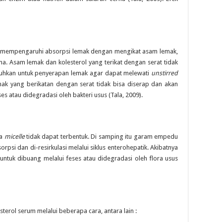
pat mempengaruhi absorpsi lemak dengan mengikat asam lemak,
a. Asam lemak dan kolesterol yang terikat dengan serat tidak
uhkan untuk penyerapan lemak agar dapat melewati
unstirred
mak yang berikatan dengan serat tidak bisa diserap dan akan
ses atau didegradasi oleh bakteri usus (Tala, 2009).
ga
micelle
tidak dapat terbentuk. Di samping itu garam empedu
sorpsi dan di-resirkulasi melalui siklus enterohepatik. Akibatnya
untuk dibuang melalui feses atau didegradasi oleh flora usus
erol serum melalui beberapa cara, antara lain :