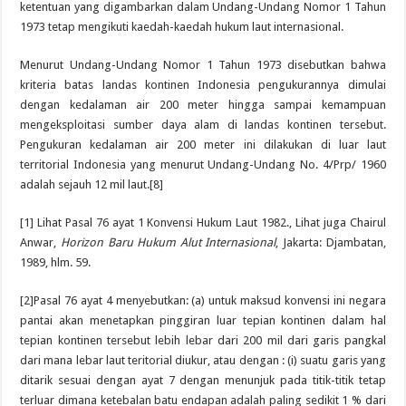
ketentuan yang digambarkan dalam Undang-Undang Nomor 1 Tahun
1973 tetap mengikuti kaedah-kaedah hukum laut internasional.
Menurut Undang-Undang Nomor 1 Tahun 1973 disebutkan bahwa
kriteria batas landas kontinen Indonesia pengukurannya dimulai
dengan kedalaman air 200 meter hingga sampai kemampuan
mengeksploitasi sumber daya alam di landas kontinen tersebut.
Pengukuran kedalaman air 200 meter ini dilakukan di luar laut
territorial Indonesia yang menurut Undang-Undang No. 4/Prp/ 1960
adalah sejauh 12 mil laut.[8]
[1] Lihat Pasal 76 ayat 1 Konvensi Hukum Laut 1982., Lihat juga Chairul
Anwar,
Horizon Baru Hukum Alut Internasional
, Jakarta: Djambatan,
1989, hlm. 59.
[2]Pasal 76 ayat 4 menyebutkan: (a) untuk maksud konvensi ini negara
pantai akan menetapkan pinggiran luar tepian kontinen dalam hal
tepian kontinen tersebut lebih lebar dari 200 mil dari garis pangkal
dari mana lebar laut teritorial diukur, atau dengan : (i) suatu garis yang
ditarik sesuai dengan ayat 7 dengan menunjuk pada titik-titik tetap
terluar dimana ketebalan batu endapan adalah paling sedikit 1 % dari