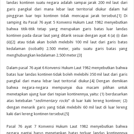
landas kontinen suatu negara adalah sampai jarak 200 mil laut dari
garis pangkal dari mana lebar laut territorial diukur dalam hal
pinggiran luar tepi kontinen tidak mencapai jarak tersebut.[1] Di
samping itu Pasal 76 ayat 5 Konvensi Hukum Laut 1982 menyebutkan
bahwa titik-titik tetap yang merupakan garis batas luar landas
kontinen pada dasar laut yang ditarik sesuai dengan ayat 4 (a) (i) dan
(ii)[2] atau tidak akan boleh melebihi 100 mil laut dari garis batas
kedalaman (isobath) 2.500 meter, yaitu suatu garis batas yang
menghubungkan kedalaman 2.500 meter.[3]
Dalam pasal 76 ayat 6 Konvensi Hukum Laut 1982 menyebutkan bahwa
batas luar landas kontinen tidak boleh melebihi 350 mil laut dari garis
pangkal dari mana lebar laut teritorial diukur.[4] Dengan demikian
bahwa negara-negara mempunyai dua macam pilihan untuk
menetapkan ujung luar dari tepian kontinennya, yaitu: (1) berdasarkan
atas ketebalan “
sedimentary rocks
” di luar kaki lereng kontinen; (2)
dengan menarik garis yang tidak melebihi 60 mil laut di luar lereng
kaki dari lereng kontinen tersebut.[5]
Pasal 76 ayat 7 Konvensi Hukum Laut 1982 menyebutkan bahwa
negara pantai harus menetapkan batas terluar landas kontinennya