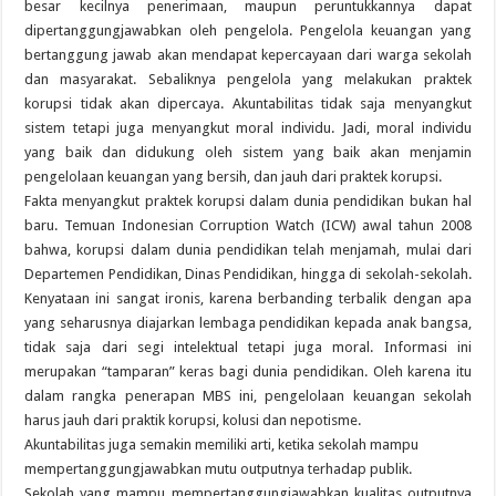
besar kecilnya penerimaan, maupun peruntukkannya dapat
dipertanggungjawabkan oleh pengelola. Pengelola keuangan yang
bertanggung jawab akan mendapat kepercayaan dari warga sekolah
dan masyarakat. Sebaliknya pengelola yang melakukan praktek
korupsi tidak akan dipercaya. Akuntabilitas tidak saja menyangkut
sistem tetapi juga menyangkut moral individu. Jadi, moral individu
yang baik dan didukung oleh sistem yang baik akan menjamin
pengelolaan keuangan yang bersih, dan jauh dari praktek korupsi.
Fakta menyangkut praktek korupsi dalam dunia pendidikan bukan hal
baru. Temuan Indonesian Corruption Watch (ICW) awal tahun 2008
bahwa, korupsi dalam dunia pendidikan telah menjamah, mulai dari
Departemen Pendidikan, Dinas Pendidikan, hingga di sekolah-sekolah.
Kenyataan ini sangat ironis, karena berbanding terbalik dengan apa
yang seharusnya diajarkan lembaga pendidikan kepada anak bangsa,
tidak saja dari segi intelektual tetapi juga moral. Informasi ini
merupakan “tamparan” keras bagi dunia pendidikan. Oleh karena itu
dalam rangka penerapan MBS ini, pengelolaan keuangan sekolah
harus jauh dari praktik korupsi, kolusi dan nepotisme.
Akuntabilitas juga semakin memiliki arti, ketika sekolah mampu
mempertanggungjawabkan mutu outputnya terhadap publik.
Sekolah yang mampu mempertanggungjawabkan kualitas outputnya