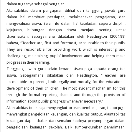
dalam tugasnya sebagai pengajar.
Akuntabilitas dalam pengajaran dilihat dari tanggung jawab guru
dalam hal membuat persiapan, melaksanakan pengajaran, dan
mengevaluasi siswa. Selain itu dalam hal keteladan, seperti disiplin,
kejujuran, hubungan dengan siswa menjadi penting untuk
diperhatikan. Sebagaimana dikatakan oleh Headington (2004:88)
bahwa, “Teacher are, first and foremost, accountable to their pupils.
They are responsible for providing work which is interesting and
challenging, maintaining pupils’ involvement and helping them make
progress in their learning.
Tanggung jawab guru selain kepada siswa juga kepada orang tua
siswa. Sebagaimana dikatakan oleh Headington, “Teacher are
accountable to parents, both legally and morally, for the educational
development of their children. The most evident mechanism for this
through the formal reporting channel and through the provision of
information about pupils’ progress whenever necessary.”
Akuntabilitas tidak saja menyangkut proses pembelajaran, tetapi juga
menyangkut pengelolaan keuangan, dan kualitas output. Akuntabilitas
keuangan dapat diukur dari semakin kecilnya penyimpangan dalam
pengelolaan keuangan sekolah. Baik sumber-sumber penerimaan,