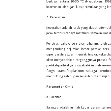
0
berkisar antara 20-30
C (Nyabakken, 1992
kekeruhan, air hujan, luas permukaan yang la
Kecerahan
Kecerahan adalah jarak yang dapat ditempuh
jarak tembus cahaya matahari, semakin luas 
Penetrasi cahaya seringkali dihalangi oleh za
mengandung sejumlah besar partikel tersu
dipengaruhi estuari memiliki tingkat kekeruh
akan menyebabkan terganggunya proses fot
partikel-partikel yang disebabkan oleh keke
fungsi utamafitoplankton sebagai prod
mendukung kehidupan seluruh biota menjadi t
Parameter Kimia
a. Salinitas
Salinitas adalah jumlah kadar garam terlar