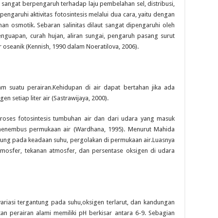
s sangat berpengaruh terhadap laju pembelahan sel, distribusi,
pengaruhi aktivitas fotosintesis melalui dua cara, yaitu dengan
 osmotik. Sebaran salinitas dilaut sangat dipengaruhi oleh
 penguapan, curah hujan, aliran sungai, pengaruh pasang surut
 oseanik (Kennish, 1990 dalam Noeratilova, 2006).
m suatu perairan.Kehidupan di air dapat bertahan jika ada
n setiap liter air (Sastrawijaya, 2000).
 proses fotosintesis tumbuhan air dan dari udara yang masuk
 menembus permukaan air (Wardhana, 1995). Menurut Mahida
ntung pada keadaan suhu, pergolakan di permukaan air.Luasnya
mosfer, tekanan atmosfer, dan persentase oksigen di udara
ariasi tergantung pada suhu,oksigen terlarut, dan kandungan
n perairan alami memiliki pH berkisar antara 6-9. Sebagian