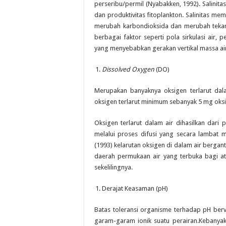
perseribu/permil (Nyabakken, 1992). Salinita
dan produktivitas fitoplankton. Salinitas mem
merubah karbondioksida dan merubah tekanan
berbagai faktor seperti pola sirkulasi air,
yang menyebabkan gerakan vertikal massa air
Dissolved Oxygen
(DO)
Merupakan banyaknya oksigen terlarut dala
oksigen terlarut minimum sebanyak 5 mg oksige
Oksigen terlarut dalam air dihasilkan dari
melalui proses difusi yang secara lambat
(1993) kelarutan oksigen di dalam air berga
daerah permukaan air yang terbuka bagi at
sekelilingnya.
Derajat Keasaman (pH)
Batas toleransi organisme terhadap pH berv
garam-garam ionik suatu perairan.Kebanyaka