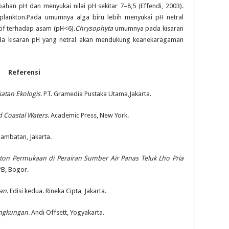
bahan pH dan menyukai nilai pH sekitar 7–8,5 (Effendi, 2003).
oplankton.Pada umumnya alga biru lebih menyukai pH netral
if terhadap asam (pH<6).
Chrysophyta
umumnya pada kisaran
a kisaran pH yang netral akan mendukung keanekaragaman
Referensi
katan Ekologis.
PT. Gramedia Pustaka Utama,Jakarta.
d Coastal Waters
. Academic Press, New York.
Djambatan, Jakarta.
kton Permukaan di Perairan Sumber Air Panas Teluk Lho Pria
IPB, Bogor.
an
. Edisi kedua. Rineka Cipta, Jakarta.
ngkungan
. Andi Offsett, Yogyakarta.