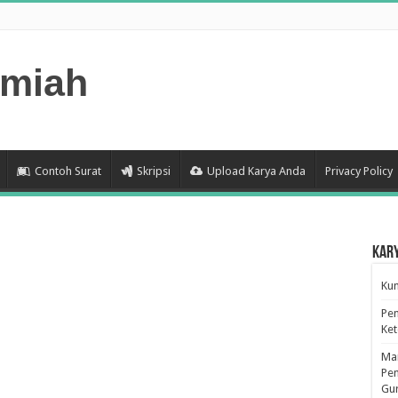
lmiah
Contoh Surat
Skripsi
Upload Karya Anda
Privacy Policy
Kar
Kum
Pen
Ke
Man
Pen
Gu