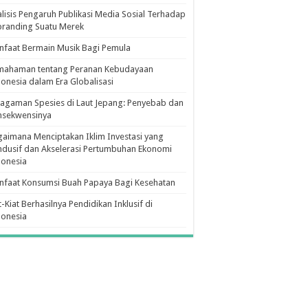
lisis Pengaruh Publikasi Media Sosial Terhadap
branding Suatu Merek
faat Bermain Musik Bagi Pemula
mahaman tentang Peranan Kebudayaan
onesia dalam Era Globalisasi
agaman Spesies di Laut Jepang: Penyebab dan
nsekwensinya
aimana Menciptakan Iklim Investasi yang
dusif dan Akselerasi Pertumbuhan Ekonomi
donesia
nfaat Konsumsi Buah Papaya Bagi Kesehatan
t-Kiat Berhasilnya Pendidikan Inklusif di
donesia