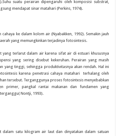
).Suhu suatu perairan dipengaruhi oleh komposisi substrat,
ngsung mendapat sinar matahari (Perkins, 1974).
 cahaya ke dalam kolom air (Nyabakken, 1992). Semakin jauh
daerah yang memungkinkan terjadinya fotosintesis.
t yang terlarut dalam air karena sifat air di estuari khususnya
spensi yang sering disebut kekeruhan. Perairan yang masih
an yang tinggi, sehingga produktivitasnya akan rendah. Hal ini
osintesis karena penetrasi cahaya matahari terhalang oleh
ruhan tersebut. Terganggunya proses fotosintesis menyebabkan
usen primer, pangkal rantai makanan dan fundamen yang
erganggu( Nontji, 1993).
ut dalam satu kilogram air laut dan dinyatakan dalam satuan