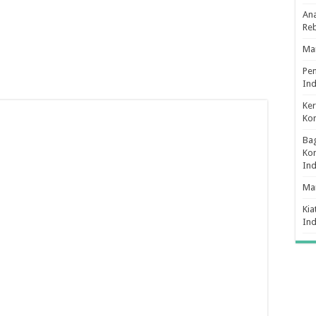
Ana
Re
Man
Pe
Ind
Ker
Ko
Bag
Kon
In
Ma
Kia
In