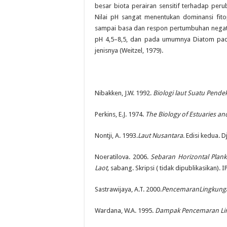
besar biota perairan sensitif terhadap peru
Nilai pH sangat menentukan dominansi fit
sampai basa dan respon pertumbuhan negat
pH 4,5–8,5, dan pada umumnya Diatom pad
jenisnya (Weitzel, 1979).
Nibakken, J.W. 1992.
Biologi laut Suatu Pende
Perkins, E.J. 1974.
The Biology of Estuaries an
Nontji, A. 1993.
Laut Nusantara
. Edisi kedua. 
Noeratilova. 2006.
Sebaran Horizontal Plan
Laot,
sabang. Skripsi ( tidak dipublikasikan). 
Sastrawijaya, A.T. 2000.
PencemaranLingkung
Wardana, W.A. 1995.
Dampak Pencemaran Li