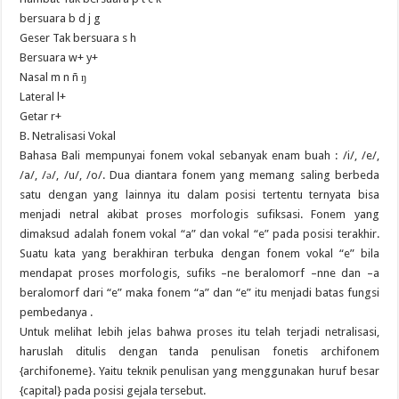
bersuara b d j g
Geser Tak bersuara s h
Bersuara w+ y+
Nasal m n ñ ŋ
Lateral l+
Getar r+
B. Netralisasi Vokal
Bahasa Bali mempunyai fonem vokal sebanyak enam buah : /i/, /e/,
/a/, /ǝ/, /u/, /o/. Dua diantara fonem yang memang saling berbeda
satu dengan yang lainnya itu dalam posisi tertentu ternyata bisa
menjadi netral akibat proses morfologis sufiksasi. Fonem yang
dimaksud adalah fonem vokal “a” dan vokal “e” pada posisi terakhir.
Suatu kata yang berakhiran terbuka dengan fonem vokal “e” bila
mendapat proses morfologis, sufiks –ne beralomorf –nne dan –a
beralomorf dari “e” maka fonem “a” dan “e” itu menjadi batas fungsi
pembedanya .
Untuk melihat lebih jelas bahwa proses itu telah terjadi netralisasi,
haruslah ditulis dengan tanda penulisan fonetis archifonem
{archifoneme}. Yaitu teknik penulisan yang menggunakan huruf besar
{capital} pada posisi gejala tersebut.