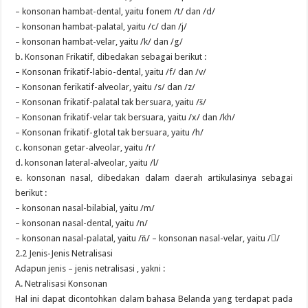
– konsonan hambat-dental, yaitu fonem /t/ dan /d/
– konsonan hambat-palatal, yaitu /c/ dan /j/
– konsonan hambat-velar, yaitu /k/ dan /g/
b. Konsonan Frikatif, dibedakan sebagai berikut :
– Konsonan frikatif-labio-dental, yaitu /f/ dan /v/
– Konsonan ferikatif-alveolar, yaitu /s/ dan /z/
– Konsonan frikatif-palatal tak bersuara, yaitu /š/
– Konsonan frikatif-velar tak bersuara, yaitu /x/ dan /kh/
– Konsonan frikatif-glotal tak bersuara, yaitu /h/
c. konsonan getar-alveolar, yaitu /r/
d. konsonan lateral-alveolar, yaitu /l/
e. konsonan nasal, dibedakan dalam daerah artikulasinya sebagai
berikut :
– konsonan nasal-bilabial, yaitu /m/
– konsonan nasal-dental, yaitu /n/
– konsonan nasal-palatal, yaitu /ň/ – konsonan nasal-velar, yaitu //
2.2 Jenis-Jenis Netralisasi
Adapun jenis – jenis netralisasi , yakni :
A. Netralisasi Konsonan
Hal ini dapat dicontohkan dalam bahasa Belanda yang terdapat pada