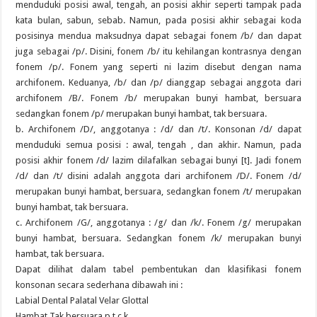
menduduki posisi awal, tengah, an posisi akhir seperti tampak pada
kata bulan, sabun, sebab. Namun, pada posisi akhir sebagai koda
posisinya mendua maksudnya dapat sebagai fonem /b/ dan dapat
juga sebagai /p/. Disini, fonem /b/ itu kehilangan kontrasnya dengan
fonem /p/. Fonem yang seperti ni lazim disebut dengan nama
archifonem. Keduanya, /b/ dan /p/ dianggap sebagai anggota dari
archifonem /B/. Fonem /b/ merupakan bunyi hambat, bersuara
sedangkan fonem /p/ merupakan bunyi hambat, tak bersuara.
b. Archifonem /D/, anggotanya : /d/ dan /t/. Konsonan /d/ dapat
menduduki semua posisi : awal, tengah , dan akhir. Namun, pada
posisi akhir fonem /d/ lazim dilafalkan sebagai bunyi [t]. Jadi fonem
/d/ dan /t/ disini adalah anggota dari archifonem /D/. Fonem /d/
merupakan bunyi hambat, bersuara, sedangkan fonem /t/ merupakan
bunyi hambat, tak bersuara.
c. Archifonem /G/, anggotanya : /g/ dan /k/. Fonem /g/ merupakan
bunyi hambat, bersuara. Sedangkan fonem /k/ merupakan bunyi
hambat, tak bersuara.
Dapat dilihat dalam tabel pembentukan dan klasifikasi fonem
konsonan secara sederhana dibawah ini :
Labial Dental Palatal Velar Glottal
Hambat Tak bersuara p t c k