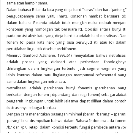
sama atau hampir sama.
Dalam bahasa Belanda kata yang dieja hard “keras” dan hart “jantung”
pengucapannya sama yaitu [hart]. Konsonan hambat bersuara (d)
dalam bahasa Belanda adalah tidak mungkin maka diubah menjadi
konsonan yang homorgan tak bersuara [t]. Oposisi antara bunyi [t]
pada posisi akhir kata yang dieja hard itu adalah hasil netralisasi. Dan
fonem (d) pada kata hard yang bisa berwujud (t) atau (d) dalam
peristilahan linguistik disebut archifonem.
Menurut (Sanford A.Schane, 1992:61) menyatakan bahwa netralisasi
adalah proses yang didasari atas perbedaan fonologisnya
dihilangkan dalam lingkungan tertentu. Jadi segmen-segmen yang
lebih kontras dalam satu lingkungan mempunyai refresentasi yang
sama dalam lingkungan netralisasi.
Netralisaasi adalah perubahan bunyi fonemis (perubahan yang
berkaitan dengan fonem ; dipandang dari segi fonem) sebagai akibat
pengaruh lingkungan untuk lebih jelasnya dapat dilihat dalam contoh
ilustrasinnya sebagai berikut:
Dengan cara menentukan pasangan minimal [baran] ‘barang’ – [paran]
‘parang’ bisa disimpulkan bahwa dalam Bahasa Indonesia ada fonem
/b/ dan /p/. Tetapi dalam kondisi tertentu fungsi pembeda antara /b/