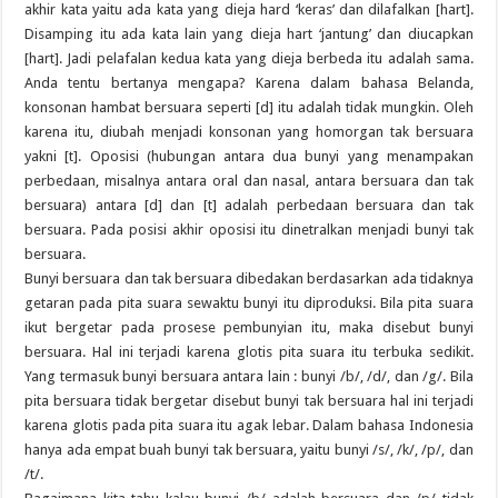
akhir kata yaitu ada kata yang dieja hard ‘keras’ dan dilafalkan [hart].
Disamping itu ada kata lain yang dieja hart ‘jantung’ dan diucapkan
[hart]. Jadi pelafalan kedua kata yang dieja berbeda itu adalah sama.
Anda tentu bertanya mengapa? Karena dalam bahasa Belanda,
konsonan hambat bersuara seperti [d] itu adalah tidak mungkin. Oleh
karena itu, diubah menjadi konsonan yang homorgan tak bersuara
yakni [t]. Oposisi (hubungan antara dua bunyi yang menampakan
perbedaan, misalnya antara oral dan nasal, antara bersuara dan tak
bersuara) antara [d] dan [t] adalah perbedaan bersuara dan tak
bersuara. Pada posisi akhir oposisi itu dinetralkan menjadi bunyi tak
bersuara.
Bunyi bersuara dan tak bersuara dibedakan berdasarkan ada tidaknya
getaran pada pita suara sewaktu bunyi itu diproduksi. Bila pita suara
ikut bergetar pada prosese pembunyian itu, maka disebut bunyi
bersuara. Hal ini terjadi karena glotis pita suara itu terbuka sedikit.
Yang termasuk bunyi bersuara antara lain : bunyi /b/, /d/, dan /g/. Bila
pita bersuara tidak bergetar disebut bunyi tak bersuara hal ini terjadi
karena glotis pada pita suara itu agak lebar. Dalam bahasa Indonesia
hanya ada empat buah bunyi tak bersuara, yaitu bunyi /s/, /k/, /p/, dan
/t/.