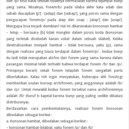
dan /p/ bisa batal setidak-tidaknya bermasalah karena dijumpai bunyi
yang sama. Misalnya, fonem/b/ pada silaba akhir kata adab dan
sebab diucapkan [p’] : [adap] dan [sebap’], yang persis sama dengan
pengucapan fonem/p/ pada atap dan usap : [atap’] dan [usap’].
Mengapa bisa terjadi demikian? Hal ini dikarenakan konsonan hambat
– letup – bersuara [b] tidak mungkin dalam posisi koda (konsonan
yang terletak disebelah kanan vokal dalam sebuah silabel). Ketika
dinetralisasikan menjadi hambat – tidak bersuara, yaitu [p], sama
dengan realisasi yang biasa terdapat dalam fonem/p/ . kedua bunyi
itu tadi tidak merupakan alofon dari fonem yang sama karena dalam
pasangan minimal telah terbukti bahwa terdapat fonem /b/ dan /p/.
Prinsipnya berarti sekali fonem tetaplah fonem sangatlah perlu
diberlakukan. Kalau toh ingin menyatukan, beberapa ahli fonologi
memberikan usulan konsep archifonem, yang anggotanya adalah /b/
dan /p/. Untuk mewakili kedua fonem tersebut nama archifonemnya
adalah /B/ (huruf b kapital karena bunyi yang paling sedikit dibatasi
distribusinya).
Berdasarkan cara pembentukannya, realisasi fonem konsonan
dibedakan sebagai berikut :
a. Konsonan hambat, dibedakan sebagai berikut :
– konsonan hambat-bilabial, yaitu fonem /p/ dan /b/