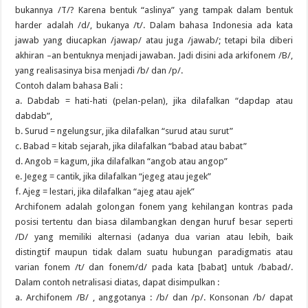
bukannya /T/? Karena bentuk “aslinya” yang tampak dalam bentuk
harder adalah /d/, bukanya /t/. Dalam bahasa Indonesia ada kata
jawab yang diucapkan /jawap/ atau juga /jawab/; tetapi bila diberi
akhiran –an bentuknya menjadi jawaban. Jadi disini ada arkifonem /B/,
yang realisasinya bisa menjadi /b/ dan /p/.
Contoh dalam bahasa Bali :
a. Dabdab = hati-hati (pelan-pelan), jika dilafalkan “dapdap atau
dabdab”,
b. Surud = ngelungsur, jika dilafalkan “surud atau surut”
c. Babad = kitab sejarah, jika dilafalkan “babad atau babat”
d. Angob = kagum, jika dilafalkan “angob atau angop”
e. Jegeg = cantik, jika dilafalkan “jegeg atau jegek”
f. Ajeg = lestari, jika dilafalkan “ajeg atau ajek”
Archifonem adalah golongan fonem yang kehilangan kontras pada
posisi tertentu dan biasa dilambangkan dengan huruf besar seperti
/D/ yang memiliki alternasi (adanya dua varian atau lebih, baik
distingtif maupun tidak dalam suatu hubungan paradigmatis atau
varian fonem /t/ dan fonem/d/ pada kata [babat] untuk /babad/.
Dalam contoh netralisasi diatas, dapat disimpulkan :
a. Archifonem /B/ , anggotanya : /b/ dan /p/. Konsonan /b/ dapat