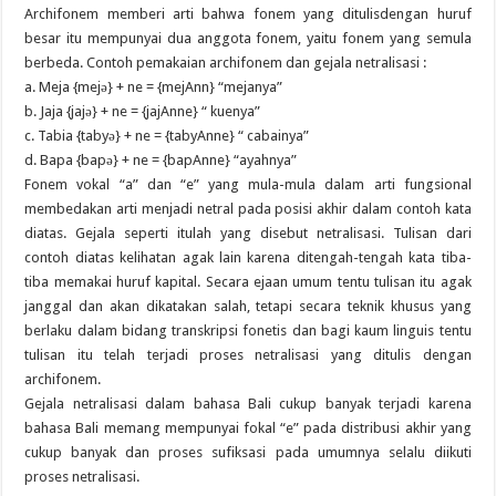
Archifonem memberi arti bahwa fonem yang ditulisdengan huruf
besar itu mempunyai dua anggota fonem, yaitu fonem yang semula
berbeda. Contoh pemakaian archifonem dan gejala netralisasi :
a. Meja {mejǝ} + ne = {mejAnn} “mejanya”
b. Jaja {jajǝ} + ne = {jajAnne} “ kuenya”
c. Tabia {tabyǝ} + ne = {tabyAnne} “ cabainya”
d. Bapa {bapǝ} + ne = {bapAnne} “ayahnya”
Fonem vokal “a” dan “e” yang mula-mula dalam arti fungsional
membedakan arti menjadi netral pada posisi akhir dalam contoh kata
diatas. Gejala seperti itulah yang disebut netralisasi. Tulisan dari
contoh diatas kelihatan agak lain karena ditengah-tengah kata tiba-
tiba memakai huruf kapital. Secara ejaan umum tentu tulisan itu agak
janggal dan akan dikatakan salah, tetapi secara teknik khusus yang
berlaku dalam bidang transkripsi fonetis dan bagi kaum linguis tentu
tulisan itu telah terjadi proses netralisasi yang ditulis dengan
archifonem.
Gejala netralisasi dalam bahasa Bali cukup banyak terjadi karena
bahasa Bali memang mempunyai fokal “e” pada distribusi akhir yang
cukup banyak dan proses sufiksasi pada umumnya selalu diikuti
proses netralisasi.