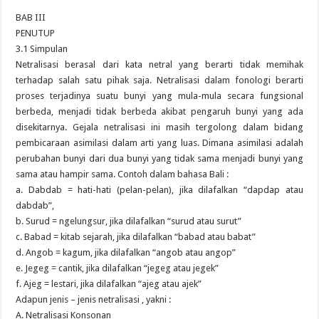
BAB III
PENUTUP
3.1 Simpulan
Netralisasi berasal dari kata netral yang berarti tidak memihak
terhadap salah satu pihak saja. Netralisasi dalam fonologi berarti
proses terjadinya suatu bunyi yang mula-mula secara fungsional
berbeda, menjadi tidak berbeda akibat pengaruh bunyi yang ada
disekitarnya. Gejala netralisasi ini masih tergolong dalam bidang
pembicaraan asimilasi dalam arti yang luas. Dimana asimilasi adalah
perubahan bunyi dari dua bunyi yang tidak sama menjadi bunyi yang
sama atau hampir sama. Contoh dalam bahasa Bali :
a. Dabdab = hati-hati (pelan-pelan), jika dilafalkan “dapdap atau
dabdab”,
b. Surud = ngelungsur, jika dilafalkan “surud atau surut”
c. Babad = kitab sejarah, jika dilafalkan “babad atau babat”
d. Angob = kagum, jika dilafalkan “angob atau angop”
e. Jegeg = cantik, jika dilafalkan “jegeg atau jegek”
f. Ajeg = lestari, jika dilafalkan “ajeg atau ajek”
Adapun jenis – jenis netralisasi , yakni :
A. Netralisasi Konsonan