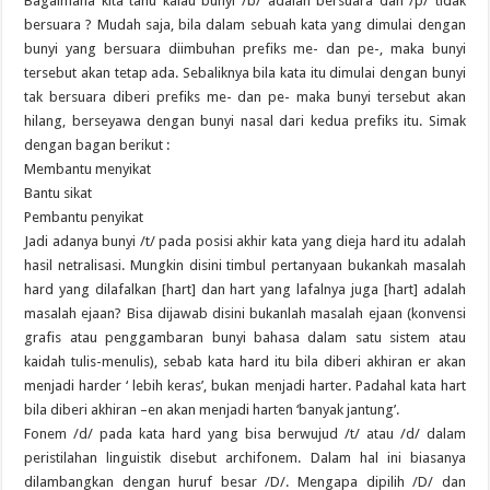
Bagaimana kita tahu kalau bunyi /b/ adalah bersuara dan /p/ tidak
bersuara ? Mudah saja, bila dalam sebuah kata yang dimulai dengan
bunyi yang bersuara diimbuhan prefiks me- dan pe-, maka bunyi
tersebut akan tetap ada. Sebaliknya bila kata itu dimulai dengan bunyi
tak bersuara diberi prefiks me- dan pe- maka bunyi tersebut akan
hilang, berseyawa dengan bunyi nasal dari kedua prefiks itu. Simak
dengan bagan berikut :
Membantu menyikat
Bantu sikat
Pembantu penyikat
Jadi adanya bunyi /t/ pada posisi akhir kata yang dieja hard itu adalah
hasil netralisasi. Mungkin disini timbul pertanyaan bukankah masalah
hard yang dilafalkan [hart] dan hart yang lafalnya juga [hart] adalah
masalah ejaan? Bisa dijawab disini bukanlah masalah ejaan (konvensi
grafis atau penggambaran bunyi bahasa dalam satu sistem atau
kaidah tulis-menulis), sebab kata hard itu bila diberi akhiran er akan
menjadi harder ‘ lebih keras’, bukan menjadi harter. Padahal kata hart
bila diberi akhiran –en akan menjadi harten ‘banyak jantung’.
Fonem /d/ pada kata hard yang bisa berwujud /t/ atau /d/ dalam
peristilahan linguistik disebut archifonem. Dalam hal ini biasanya
dilambangkan dengan huruf besar /D/. Mengapa dipilih /D/ dan