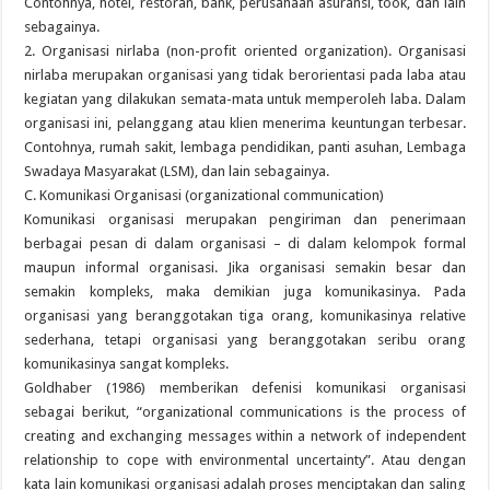
Contohnya, hotel, restoran, bank, perusahaan asuransi, took, dan lain
sebagainya.
2. Organisasi nirlaba (non-profit oriented organization). Organisasi
nirlaba merupakan organisasi yang tidak berorientasi pada laba atau
kegiatan yang dilakukan semata-mata untuk memperoleh laba. Dalam
organisasi ini, pelanggang atau klien menerima keuntungan terbesar.
Contohnya, rumah sakit, lembaga pendidikan, panti asuhan, Lembaga
Swadaya Masyarakat (LSM), dan lain sebagainya.
C. Komunikasi Organisasi (organizational communication)
Komunikasi organisasi merupakan pengiriman dan penerimaan
berbagai pesan di dalam organisasi – di dalam kelompok formal
maupun informal organisasi. Jika organisasi semakin besar dan
semakin kompleks, maka demikian juga komunikasinya. Pada
organisasi yang beranggotakan tiga orang, komunikasinya relative
sederhana, tetapi organisasi yang beranggotakan seribu orang
komunikasinya sangat kompleks.
Goldhaber (1986) memberikan defenisi komunikasi organisasi
sebagai berikut, “organizational communications is the process of
creating and exchanging messages within a network of independent
relationship to cope with environmental uncertainty”. Atau dengan
kata lain komunikasi organisasi adalah proses menciptakan dan saling