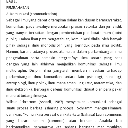
BAB II
PEMBAHASAN
A. Komunikasi (communication)
Sebagai ilmu yang dapat diterapkan dalam kehidupan bermasyarakat,
komunikasi pada awalnya merupakan proses retorika dan jurnalistik
yang banyak berkaitan dengan pembentukan pendapat umum (opini
public). Dalam ilmu peta pengetahuan, komunikasi dinilai oleh banyak
pihak sebagai ilmu monodisiplin yang berinduk pada ilmu politik.
Namun, karena adanya proses akumulasi dalam perkembangan ilmu
pengetahuan serta semakin integratifnya ilmu antara yang satu
dengan yang lain akhirnya menjadikan komunikasi sebagai ilmu
multidisiplin. Disiplin ilmu yangtelah memberi masukan terhadap
perkembangan ilmu komunikasi antara lain psikologi, sosiologi,
antropologi, ilmu politik, ilmu manajemen, linguistic, matematika, dan
ilmu elektronika. Berbagai defenisi komunikasi dibuat oleh para pakar
menurut bidang ilmunya.
Wilbur Schrarmm (Ashadi, 1987) menyatakan komunikasi sebagai
suatu proses berbagi (sharing process), Schramm menguraikannya
demikian: “komunikasi berasal dari kata-kata (bahasa) Latin communis
yang berarti umum (common) atau bersama. Apabila kita
berkomunikasi, sebenarnya kita sedang berusaha menumbuhkan