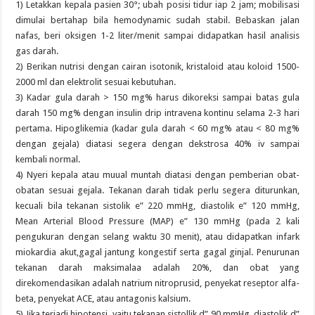
1) Letakkan kepala pasien 30°; ubah posisi tidur iap 2 jam; mobilisasi
dimulai bertahap bila hemodynamic sudah stabil. Bebaskan jalan
nafas, beri oksigen 1-2 liter/menit sampai didapatkan hasil analisis
gas darah.
2) Berikan nutrisi dengan cairan isotonik, kristaloid atau koloid 1500-
2000 ml dan elektrolit sesuai kebutuhan.
3) Kadar gula darah > 150 mg% harus dikoreksi sampai batas gula
darah 150 mg% dengan insulin drip intravena kontinu selama 2-3 hari
pertama. Hipoglikemia (kadar gula darah < 60 mg% atau < 80 mg%
dengan gejala) diatasi segera dengan dekstrosa 40% iv sampai
kembali normal.
4) Nyeri kepala atau muual muntah diatasi dengan pemberian obat-
obatan sesuai gejala. Tekanan darah tidak perlu segera diturunkan,
kecuali bila tekanan sistolik e” 220 mmHg, diastolik e” 120 mmHg,
Mean Arterial Blood Pressure (MAP) e” 130 mmHg (pada 2 kali
pengukuran dengan selang waktu 30 menit), atau didapatkan infark
miokardia akut,gagal jantung kongestif serta gagal ginjal. Penurunan
tekanan darah maksimalaa adalah 20%, dan obat yang
direkomendasikan adalah natrium nitroprusid, penyekat reseptor alfa-
beta, penyekat ACE, atau antagonis kalsium.
5) Jika terjadi hipotensi, yaitu tekanan sistollik d” 90 mmHg, diastolik d”