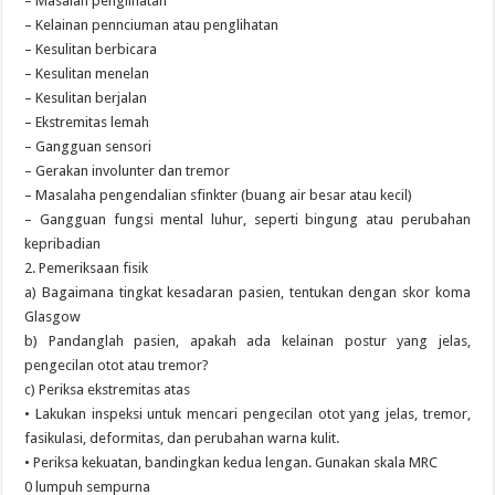
– Masalah penglihatan
– Kelainan pennciuman atau penglihatan
– Kesulitan berbicara
– Kesulitan menelan
– Kesulitan berjalan
– Ekstremitas lemah
– Gangguan sensori
– Gerakan involunter dan tremor
– Masalaha pengendalian sfinkter (buang air besar atau kecil)
– Gangguan fungsi mental luhur, seperti bingung atau perubahan
kepribadian
2. Pemeriksaan fisik
a) Bagaimana tingkat kesadaran pasien, tentukan dengan skor koma
Glasgow
b) Pandanglah pasien, apakah ada kelainan postur yang jelas,
pengecilan otot atau tremor?
c) Periksa ekstremitas atas
• Lakukan inspeksi untuk mencari pengecilan otot yang jelas, tremor,
fasikulasi, deformitas, dan perubahan warna kulit.
• Periksa kekuatan, bandingkan kedua lengan. Gunakan skala MRC
0 lumpuh sempurna