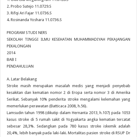
2. Probo Sutejo 11.0729.S
3. Rifqi Ari Fajar 11.0736.S
4. Rosinanda Yoshara 11.0736.S
PROGRAM STUDI NERS
SEKOLAH TINGGI ILMU KESEHATAN MUHAMMADIYAH PEKAJANGAN
PEKALONGAN
2014
BAB I
PENDAHULUAN
A. Latar Belakang
Stroke masih merupakan masalah medis yang menjadi penyebab
kesakitan dan kematian nomor 2 di Eropa serta nomor 3 di Amerika
Serikat. Sebanyak 10% penderita stroke mengalami kelemahan yang
memerlukan perawatan (Batticaca 2008, h.56).
Lamsudin tahun 1998 (dikutip dalam Hernanta 2013, h.107) pada 1053
kasus stroke di 5 rumah sakit di Yogyakarta angka kematian tercatat
sebesar 28,3%. Sedangkan pada 780 kasus stroke iskemik adalah
20,4%, lebih banyak pada laki-laki. Mortalitas pasien stroke di RSUP Dr