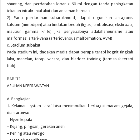
shunting, dan perdarahan lobar > 60 ml dengan tanda peningkatan
tekanan intrakranial akut dan ancaman herniasi
2) Pada perdarahan subarakhnoid, dapat digunakan antagonis
kalsium (nimodipin) atau tindakan bedah (ligasi, embolisasi, ekstirpasi,
maupun gamma knife) jika penyebabnya adalahaneurisme atau
malformasi arteri-vena (arteriovenous malformation, AVM)
c. Stadium subakut
Pada stadium ini, tindakan medis dapat berupa terapi kognit tingkah
laku, menelan, terapi wicara, dan bladder training (termasuk terapi
fisik).
BAB III
ASUHAN KEPERAWATAN
A. Pengkajian
1. Kelainan system saraf bisa menimbulkan berbagai macam gejala,
diantaranya:
– Nyeri kepala
– Kejang, pingsan, gerakan aneh
– Pening atau vertigo