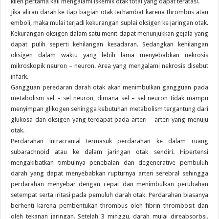
klien pertama kali mengalami iskemik otak total yang dapat teratasi.
Jika aliran darah ke tiap bagian otak terhambat karena thrombus atau
emboli, maka mulai terjadi kekurangan suplai oksigen ke jaringan otak.
Kekurangan oksigen dalam satu menit dapat menunjukkan gejala yang
dapat pulih seperti kehilangan kesadaran. Sedangkan kehilangan
oksigen dalam waktu yang lebih lama menyebabkan nekrosis
mikroskopik neuron – neuron. Area yang mengalami nekrosis disebut
infark.
Gangguan peredaran darah otak akan menimbulkan gangguan pada
metabolism sel – sel neuron, dimana sel – sel neuron tidak mampu
menyimpan glikogen sehingga kebutuhan metabolism tergantung dari
glukosa dan oksigen yang terdapat pada arteri – arteri yang menuju
otak.
Perdarahan intracranial termasuk perdarahan ke dalam ruang
subarachnoid atau ke dalam jaringan otak sendiri. Hipertensi
mengakibatkan timbulnya penebalan dan degenerative pembuluh
darah yang dapat menyebabkan rupturnya arteri serebral sehingga
perdarahan menyebar dengan cepat dan menimbulkan perubahan
setempat serta iritasi pada pemuluh darah otak. Perdarahan biasanya
berhenti karena pembentukan thrombus oleh fibrin thrombosit dan
oleh tekanan jaringan. Setelah 3 minggu, darah mulai direabsorbsi.