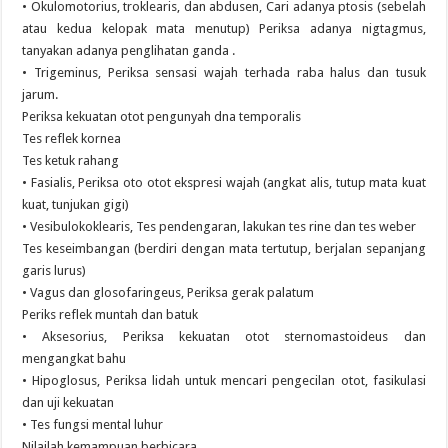
• Okulomotorius, troklearis, dan abdusen, Cari adanya ptosis (sebelah
atau kedua kelopak mata menutup) Periksa adanya nigtagmus,
tanyakan adanya penglihatan ganda .
• Trigeminus, Periksa sensasi wajah terhada raba halus dan tusuk
jarum.
Periksa kekuatan otot pengunyah dna temporalis
Tes reflek kornea
Tes ketuk rahang
• Fasialis, Periksa oto otot ekspresi wajah (angkat alis, tutup mata kuat
kuat, tunjukan gigi)
• Vesibulokoklearis, Tes pendengaran, lakukan tes rine dan tes weber
Tes keseimbangan (berdiri dengan mata tertutup, berjalan sepanjang
garis lurus)
• Vagus dan glosofaringeus, Periksa gerak palatum
Periks reflek muntah dan batuk
• Aksesorius, Periksa kekuatan otot sternomastoideus dan
mengangkat bahu
• Hipoglosus, Periksa lidah untuk mencari pengecilan otot, fasikulasi
dan uji kekuatan
• Tes fungsi mental luhur
Nilailah kemampuan berbicara