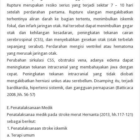
Rupture merupakan resiko serius yang terjadi sekitar 7 – 10 hari
setelah perdarahan pertama. Rupture ulangan mengakibatkan
terhentinya aliran darah ke bagian tertentu, menimbulkan iskemik
fokal, dan infark jaringan otak. Hal tersebut dapat menimbulkan gegar
otak dan kehilangan kesadaran, peningkatan tekanan cairan
serebrospinal (CSS), dan menyebabkan gesekan otak (otak terbelah
sepanjang serabut). Perdarahan mengisi ventrikel atau hematoma
yang merusak jaringan otak.
Perubahan sirkulasi CSS, obstruksi vena, adanya edema dapat
meningkatan tekanan intracranial yang membahayakan jiwa dengan
cepat. Peningkatan tekanan intracranial yang tidak diobati
mengakibatkan herniasi unkus atau serebellum. Disamping itu, terjadi
bardikardia, hipertensi sistemik, dan gangguan pernapasan (Batticaca
2008 ,hh. 56-57)
E. Penatalaksanaan Medik
Penatalaksanaa medik pada stroke merut Hernanta (2013, hh.117-121)
sebagai berikut:
1. Penatalaksanaan stroke iskemik
a. Terapi umum