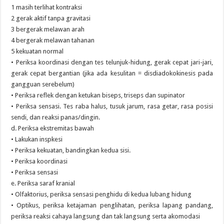
1 masih terlihat kontraksi
2 gerak aktif tanpa gravitasi
3 bergerak melawan arah
4 bergerak melawan tahanan
5 kekuatan normal
• Periksa koordinasi dengan tes telunjuk-hidung, gerak cepat jari-jari,
gerak cepat bergantian (jika ada kesulitan = disdiadokokinesis pada
gangguan serebelum)
• Periksa reflek dengan ketukan biseps, triseps dan supinator
• Periksa sensasi. Tes raba halus, tusuk jarum, rasa getar, rasa posisi
sendi, dan reaksi panas/dingin.
d. Periksa ekstremitas bawah
• Lakukan inspkesi
• Periksa kekuatan, bandingkan kedua sisi.
• Periksa koordinasi
• Periksa sensasi
e. Periksa saraf kranial
• Olfaktorius, periksa sensasi penghidu di kedua lubang hidung
• Optikus, periksa ketajaman penglihatan, periksa lapang pandang,
periksa reaksi cahaya langsung dan tak langsung serta akomodasi