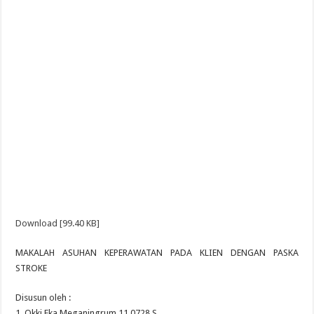
Download [99.40 KB]
MAKALAH ASUHAN KEPERAWATAN PADA KLIEN DENGAN PASKA
STROKE
Disusun oleh :
1. Okki Eka Meganingrum 11.0728.S