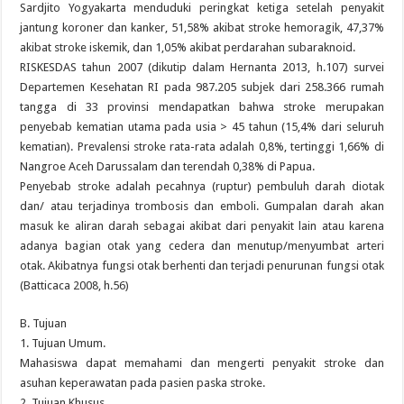
Sardjito Yogyakarta menduduki peringkat ketiga setelah penyakit
jantung koroner dan kanker, 51,58% akibat stroke hemoragik, 47,37%
akibat stroke iskemik, dan 1,05% akibat perdarahan subaraknoid.
RISKESDAS tahun 2007 (dikutip dalam Hernanta 2013, h.107) survei
Departemen Kesehatan RI pada 987.205 subjek dari 258.366 rumah
tangga di 33 provinsi mendapatkan bahwa stroke merupakan
penyebab kematian utama pada usia > 45 tahun (15,4% dari seluruh
kematian). Prevalensi stroke rata-rata adalah 0,8%, tertinggi 1,66% di
Nangroe Aceh Darussalam dan terendah 0,38% di Papua.
Penyebab stroke adalah pecahnya (ruptur) pembuluh darah diotak
dan/ atau terjadinya trombosis dan emboli. Gumpalan darah akan
masuk ke aliran darah sebagai akibat dari penyakit lain atau karena
adanya bagian otak yang cedera dan menutup/menyumbat arteri
otak. Akibatnya fungsi otak berhenti dan terjadi penurunan fungsi otak
(Batticaca 2008, h.56)
B. Tujuan
1. Tujuan Umum.
Mahasiswa dapat memahami dan mengerti penyakit stroke dan
asuhan keperawatan pada pasien paska stroke.
2. Tujuan Khusus.