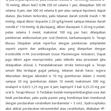
70 mmHg, diberi NaCl 0,9% 250 ml selama 1 jam, dilanjutkan 500 ml
selama 4 jam, dan 500 ml selama 8 jam atau sampai hipotensi dapat
diatasi. Jika belum terkoreksi, yaitu tekanan darah sistolik masih < 90
mmHg, dapat diberi dopamin 2-20 ig/kg/menit sampai tekanan darah
sistolik e” 110 mmHg. 6) Jika kejang, diberi diazepam 5-20 mg iv pelan-
pelan selama 3 menit, maksimal 100 mg per hari; dilanjutkan
pemberian antikonvulsan per oral (fenitoin, karbamazepin). b. Terapi
khusus Ditujukan untuk reperfusi dengan pemberian antiplatelet
seperti aspirin dan antikoagulan, atau yang dianjurkan dengan
trombolitik rt-PA (recombinant tissue Plasminogen Activator). Dapat
juga diberi agen neuroproteksi, yaitu sitikolin atau pirasetam (jika
didapatkan afasia) 2. Penatalaksanaan stroke hemoragik a. Terapi
umum Bila terdapat gagal jantung, tekanan darah harus segera
diturunkan dengan labetalol iv 10 mg (pemberian dalam 2 menit)
sampai 20 mg (pemberian dalam 10 menit) maksimum 300 mg;
enalapril iv 0,625-1,25 mg per 6 jam; kaptopril 3 kali 6,25-25 mg per
oral b. Terapi khusus 1) Tindakan bedah mempertimbangkan usia dan
letak perdarahan, yaitu pada pasien yang kondisinya kian memburuk
dengan perdarahan cerebellum berdiameter > 3 cm3 , hydrocephalus
akut akibat perdarahan intraventrikel atau cerebbelum, dilakukan VP-