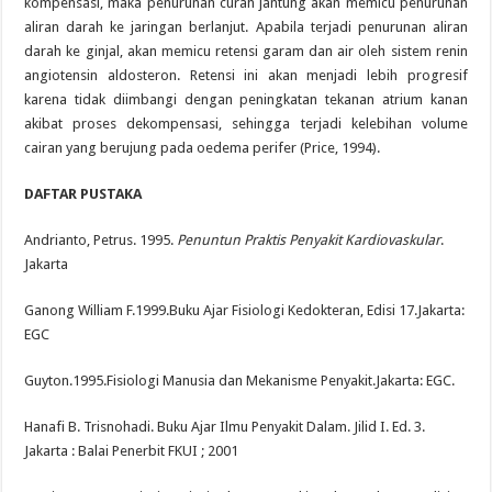
kompensasi, maka penurunan curah jantung akan memicu penurunan
aliran darah ke jaringan berlanjut. Apabila terjadi penurunan aliran
darah ke ginjal, akan memicu retensi garam dan air oleh sistem renin
angiotensin aldosteron. Retensi ini akan menjadi lebih progresif
karena tidak diimbangi dengan peningkatan tekanan atrium kanan
akibat proses dekompensasi, sehingga terjadi kelebihan volume
cairan yang berujung pada oedema perifer (Price, 1994).
DAFTAR PUSTAKA
Andrianto, Petrus. 1995.
Penuntun Praktis Penyakit Kardiovaskular
.
Jakarta
Ganong William F.1999.Buku Ajar Fisiologi Kedokteran, Edisi 17.Jakarta:
EGC
Guyton.1995.Fisiologi Manusia dan Mekanisme Penyakit.Jakarta: EGC.
Hanafi B. Trisnohadi. Buku Ajar Ilmu Penyakit Dalam. Jilid I. Ed. 3.
Jakarta : Balai Penerbit FKUI ; 2001