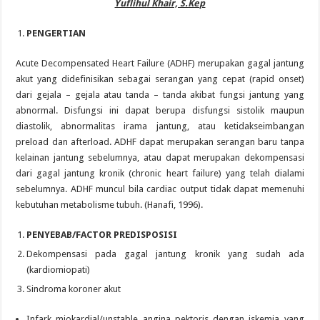
Yuflihul Khair, S.Kep
PENGERTIAN
Acute Decompensated Heart Failure (ADHF) merupakan gagal jantung
akut yang didefinisikan sebagai serangan yang cepat (rapid onset)
dari gejala – gejala atau tanda – tanda akibat fungsi jantung yang
abnormal. Disfungsi ini dapat berupa disfungsi sistolik maupun
diastolik, abnormalitas irama jantung, atau ketidakseimbangan
preload dan afterload. ADHF dapat merupakan serangan baru tanpa
kelainan jantung sebelumnya, atau dapat merupakan dekompensasi
dari gagal jantung kronik (chronic heart failure) yang telah dialami
sebelumnya. ADHF muncul bila cardiac output tidak dapat memenuhi
kebutuhan metabolisme tubuh. (Hanafi, 1996).
PENYEBAB/FACTOR PREDISPOSISI
Dekompensasi pada gagal jantung kronik yang sudah ada
(kardiomiopati)
Sindroma koroner akut
Infark miokardial/unstable angina pektoris dengan iskemia yang