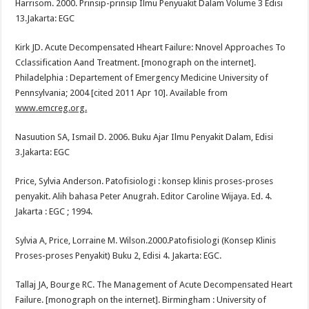
Harrisom. 2000. Prinsip-prinsip Ilmu Penyuakit Dalam Volume 3 Edisi
13.Jakarta: EGC
Kirk JD. Acute Decompensated Hheart Failure: Nnovel Approaches To
Cclassification Aand Treatment. [monograph on the internet].
Philadelphia : Departement of Emergency Medicine University of
Pennsylvania; 2004 [cited 2011 Apr 10]. Available from
www.emcreg.org.
Nasuution SA, Ismail D. 2006. Buku Ajar Ilmu Penyakit Dalam, Edisi
3.Jakarta: EGC
Price, Sylvia Anderson. Patofisiologi : konsep klinis proses-proses
penyakit. Alih bahasa Peter Anugrah. Editor Caroline Wijaya. Ed. 4.
Jakarta : EGC ; 1994.
Sylvia A, Price, Lorraine M. Wilson.2000.Patofisiologi (Konsep Klinis
Proses-proses Penyakit) Buku 2, Edisi 4. Jakarta: EGC.
Tallaj JA, Bourge RC. The Management of Acute Decompensated Heart
Failure. [monograph on the internet]. Birmingham : University of