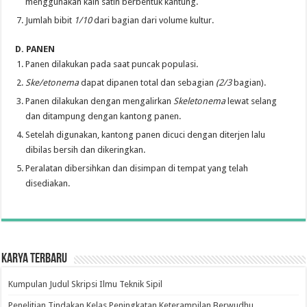
menggunakan kain satin berbentuk kantung.
Jumlah bibit
1/10
dari bagian dari volume kultur.
D. P
A
NEN
Panen dilakukan pada saat puncak populasi.
Ske/etonema
dapat dipanen total dan sebagian
(2/3
bagian).
Panen dilakukan dengan mengalirkan
Skeletonema
lewat selang
dan ditampung dengan kantong panen.
Setelah digunakan, kantong panen dicuci dengan diterjen lalu
dibilas bersih dan dikeringkan.
Peralatan dibersihkan dan disimpan di tempat yang telah
disediakan.
Karya Terbaru
Kumpulan Judul Skripsi Ilmu Teknik Sipil
Penelitian Tindakan Kelas Peningkatan Keterampilan Berwudhu