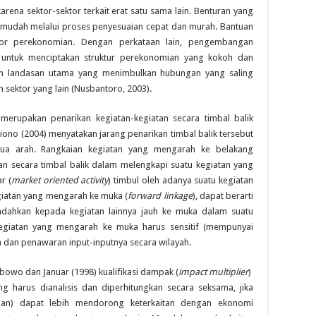
rena sektor-sektor terkait erat satu sama lain. Benturan yang
n mudah melalui proses penyesuaian cepat dan murah. Bantuan
tor perekonomian. Dengan perkataan lain, pengembangan
t untuk menciptakan struktur perekonomian yang kokoh dan
kan landasan utama yang menimbulkan hubungan yang saling
sektor yang lain (Nusbantoro, 2003).
 merupakan penarikan kegiatan-kegiatan secara timbal balik
iono (2004) menyatakan jarang penarikan timbal balik tersebut
ua arah. Rangkaian kegiatan yang mengarah ke belakang
atan secara timbal balik dalam melengkapi suatu kegiatan yang
r (
market oriented activity
) timbul oleh adanya suatu kegiatan
egiatan yang mengarah ke muka (
forward linkage
), dapat berarti
ndahkan kepada kegiatan lainnya jauh ke muka dalam suatu
egiatan yang mengarah ke muka harus sensitif (mempunyai
a dan penawaran input-inputnya secara wilayah.
bowo dan Januar (1998) kualifikasi dampak (
impact multiplier
)
 harus dianalisis dan diperhitungkan secara seksama, jika
an) dapat lebih mendorong keterkaitan dengan ekonomi