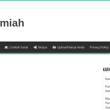
lmiah
Contoh Surat
Skripsi
Upload Karya Anda
Privacy Policy
Kar
Kum
Pen
Ke
Man
Pen
Gu