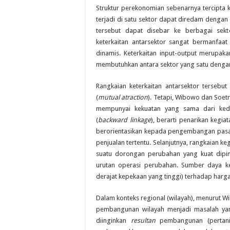
Struktur perekonomian sebenarnya tercipta ka
terjadi di satu sektor dapat diredam denga
tersebut dapat disebar ke berbagai sek
keterkaitan antarsektor sangat bermanfaa
dinamis. Keterkaitan input-output merupa
membutuhkan antara sektor yang satu dengan 
Rangkaian keterkaitan antarsektor tersebut
(
mutual atraction
). Tetapi, Wibowo dan Soetr
mempunyai kekuatan yang sama dari ked
(
backward linkage
), berarti penarikan kegi
berorientasikan kepada pengembangan pasa
penjualan tertentu. Selanjutnya, rangkaian k
suatu dorongan perubahan yang kuat dipi
urutan operasi perubahan. Sumber daya k
derajat kepekaan yang tinggi) terhadap harg
Dalam konteks regional (wilayah), menurut Wi
pembangunan wilayah menjadi masalah yang
diinginkan
resultan
pembangunan (pertani