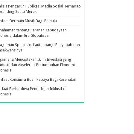
lisis Pengaruh Publikasi Media Sosial Terhadap
branding Suatu Merek
faat Bermain Musik Bagi Pemula
mahaman tentang Peranan Kebudayaan
onesia dalam Era Globalisasi
agaman Spesies di Laut Jepang: Penyebab dan
nsekwensinya
aimana Menciptakan Iklim Investasi yang
dusif dan Akselerasi Pertumbuhan Ekonomi
donesia
nfaat Konsumsi Buah Papaya Bagi Kesehatan
t-Kiat Berhasilnya Pendidikan Inklusif di
donesia