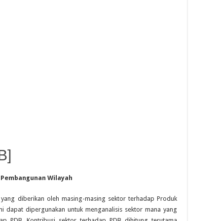
B]
m Pembangunan Wilayah
 yang diberikan oleh masing-masing sektor terhadap Produk
 ini dapat dipergunakan untuk menganalisis sektor mana yang
p PDB. Kontribusi sektor terhadap PDB dihitung terutama