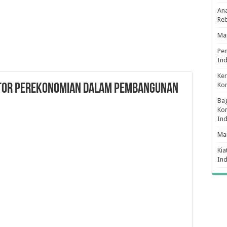
Ana
Re
Man
Pe
Ind
Ker
Ko
ktor Perekonomian dalam Pembangunan
Bag
Kon
In
Ma
Kia
In