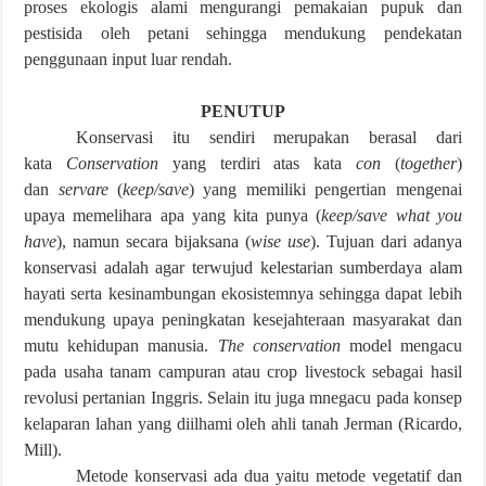
proses ekologis alami mengurangi pemakaian pupuk dan
pestisida oleh petani sehingga mendukung pendekatan
penggunaan input luar rendah.
PENUTUP
Konservasi itu sendiri merupakan berasal dari
kata
Conservation
yang terdiri atas kata
con
(
together
)
dan
servare
(
keep/save
) yang memiliki pengertian mengenai
upaya memelihara apa yang kita punya (
keep/save what you
have
), namun secara bijaksana (
wise use
). Tujuan dari adanya
konservasi adalah agar terwujud kelestarian sumberdaya alam
hayati serta kesinambungan ekosistemnya sehingga dapat lebih
mendukung upaya peningkatan kesejahteraan masyarakat dan
mutu kehidupan manusia.
The conservation
model mengacu
pada usaha tanam campuran atau crop livestock sebagai hasil
revolusi pertanian Inggris. Selain itu juga mnegacu pada konsep
kelaparan lahan yang diilhami oleh ahli tanah Jerman (Ricardo,
Mill).
Metode konservasi ada dua yaitu metode vegetatif dan