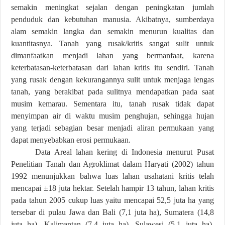
semakin meningkat sejalan dengan peningkatan jumlah
penduduk dan kebutuhan manusia. Akibatnya, sumberdaya
alam semakin langka dan semakin menurun kualitas dan
kuantitasnya. Tanah yang rusak/kritis sangat sulit untuk
dimanfaatkan menjadi lahan yang bermanfaat, karena
keterbatasan-keterbatasan dari lahan kritis itu sendiri. Tanah
yang rusak dengan kekurangannya sulit untuk menjaga lengas
tanah, yang berakibat pada sulitnya mendapatkan pada saat
musim kemarau. Sementara itu, tanah rusak tidak dapat
menyimpan air di waktu musim penghujan, sehingga hujan
yang terjadi sebagian besar menjadi aliran permukaan yang
dapat menyebabkan erosi permukaan.
Data Areal lahan kering di Indonesia menurut Pusat
Penelitian Tanah dan Agroklimat dalam Haryati (2002) tahun
1992 menunjukkan bahwa luas lahan usahatani kritis telah
mencapai ±18 juta hektar. Setelah hampir 13 tahun, lahan kritis
pada tahun 2005 cukup luas yaitu mencapai 52,5 juta ha yang
tersebar di pulau Jawa dan Bali (7,1 juta ha), Sumatera (14,8
juta ha), Kalimantan (7,4 juta ha), Sulawesi (5,1 juta ha),