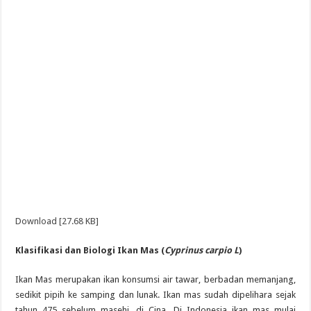
Download [27.68 KB]
Klasifikasi dan Biologi Ikan Mas (
Cyprinus carpio L
)
Ikan Mas merupakan ikan konsumsi air tawar, berbadan memanjang,
sedikit pipih ke samping dan lunak. Ikan mas sudah dipelihara sejak
tahun 475 sebelum masehi, di Cina. Di Indonesia ikan mas mulai