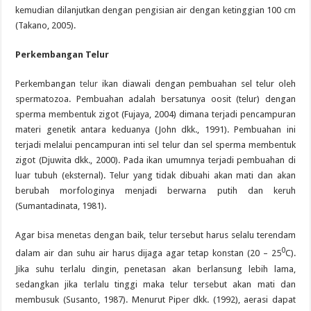
kemudian dilanjutkan dengan pengisian air dengan ketinggian 100 cm
(Takano, 2005).
Perkembangan Telur
Perkembangan
telur
ikan diawali dengan pembuahan sel telur oleh
spermatozoa. Pembuahan adalah bersatunya oosit (telur) dengan
sperma membentuk zigot (Fujaya, 2004) dimana terjadi pencampuran
materi genetik antara keduanya (John dkk., 1991). Pembuahan ini
terjadi melalui pencampuran inti sel telur dan sel sperma membentuk
zigot (Djuwita dkk
.
, 2000). Pada ikan umumnya terjadi pembuahan di
luar tubuh (eksternal). Telur yang tidak dibuahi akan mati dan akan
berubah morfologinya menjadi berwarna putih dan keruh
(Sumantadinata, 1981).
Agar bisa menetas dengan baik, telur tersebut harus selalu terendam
0
dalam air dan suhu air harus dijaga agar tetap konstan (20 – 25
C).
Jika suhu terlalu dingin, penetasan akan berlansung lebih lama,
sedangkan jika terlalu tinggi maka telur tersebut akan mati dan
membusuk (Susanto, 1987). Menurut Piper dkk. (1992), aerasi dapat