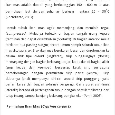
ikan mas adalah daerah yang berketinggian 150 – 600 m di atas
0
permukaan laut dengan suhu air berkisar antara 25 – 30
C
(Rochdianto, 2007).
Bentuk tubuh ikan mas agak memanjang dan memipih tegak
(
compressed
). Mulutnya terletak di bagian tengah ujung kepala
(terminal) dan dapat disembulkan (protaktil). Di bagian anterior mulut
terdapat dua pasang sungut, secara umum hampir seluruh tubuh ikan
mas ditutupi sisik. Sisik ikan mas berukuran besar dan digolongkan ke
dalam sisik tipe cikloid (lingkaran), sirip punggungnya (dorsal)
memanjang dengan bagian belakang berjari keras dan di bagian akhir
(sirip ketiga dan keempat) bergerigi. Letak sirip punggung
berseberangan dengan permukaan sirip perut (ventral). Sirip
duburnya (anal) mempunyai ciri-ciri seperti sirip punggung, yaitu
berjari keras dan bagian akhirnya bergerigi. Garis gurat sisi (linea
lateralis) berada di pertengahan tubuh dengan bentuk melintang dari
tutup insang sampai ke ujung belakang pangkal ekor (Amri, 2008).
Pemijahan Ikan Mas (
Cyprinus carpio L
)