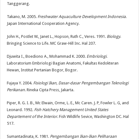
Tanggerang.
Takano, M. 2005.
Freshwater Aquaculture Development Indonesia
.
Japan International Cooperation Agency.
John H., Postlet W., Janet L., Hopson, Ruth C., Veres. 1991.
Biology
.
Bringing Science to Life. MC Graw-Hill Inc. Hal 207.
Djuwita I., Boediono A., Mohammad K. 2000.
Embriologi
.
Laboratorium Embriologi Bagian Anatomi, Fakultas Kedokteran
Hewan, Institut Pertanian Bogor, Bogor.
Fujaya Y. 2004.
Fisiologi Ikan, Dasar-dasar Pengembangan Teknologi
Perikanan
. Rineka Cipta Press, Jakarta.
Piper, R. G. I. B., Mc Elwain, Orme, L. E., Mc Caren. J. P, Fowler L. G, and
Leonard. 1992.
Fish Hatchery Management United States
Departement of the Interior
. Fish Wildlife Sevice, Washington DC. Hal
517.
Sumantadinata, K. 1981.
Pengembangan Ikan-Ikan Peliharaan