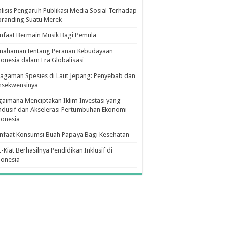
lisis Pengaruh Publikasi Media Sosial Terhadap
branding Suatu Merek
faat Bermain Musik Bagi Pemula
mahaman tentang Peranan Kebudayaan
onesia dalam Era Globalisasi
agaman Spesies di Laut Jepang: Penyebab dan
nsekwensinya
aimana Menciptakan Iklim Investasi yang
dusif dan Akselerasi Pertumbuhan Ekonomi
donesia
nfaat Konsumsi Buah Papaya Bagi Kesehatan
t-Kiat Berhasilnya Pendidikan Inklusif di
donesia