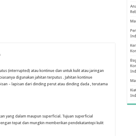
Ana
Re
Man
Pe
Ind
Ker
Ko
a
Bag
Kon
tus (interrupted) atau kontinue dan untuk kulit atau jaringan
In
iasanya digunakan jahitan terputus . Jahitan kontinue
Ma
san – lapisan dari dinding perut atau dinding dada , terutama
Kia
In
kan yang dalam maupun superficial. Tujuan superficial
dengan tepat dan mungkin memberikan pendekatantepi kulit