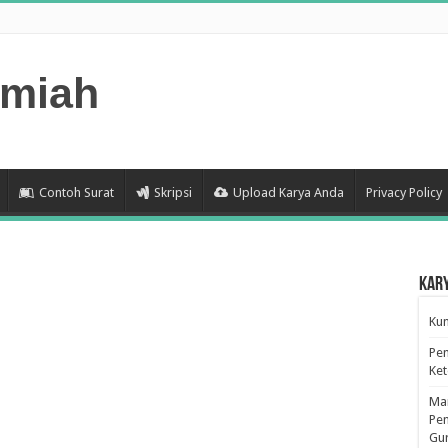
lmiah
Contoh Surat
Skripsi
Upload Karya Anda
Privacy Policy
Kar
Kum
Pen
Ke
Man
Pen
Gu