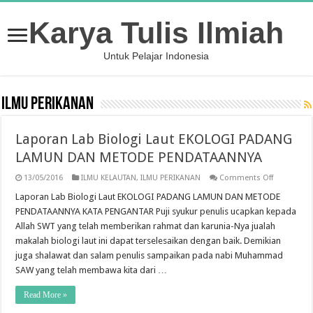
Karya Tulis Ilmiah
Untuk Pelajar Indonesia
ILMU PERIKANAN
Laporan Lab Biologi Laut EKOLOGI PADANG
LAMUN DAN METODE PENDATAANNYA
on
13/05/2016
ILMU KELAUTAN
,
ILMU PERIKANAN
Comments Off
Laporan
Lab
Laporan Lab Biologi Laut EKOLOGI PADANG LAMUN DAN METODE
Biologi
PENDATAANNYA KATA PENGANTAR Puji syukur penulis ucapkan kepada
Laut
EKOLOGI
Allah SWT yang telah memberikan rahmat dan karunia-Nya jualah
PADANG
makalah biologi laut ini dapat terselesaikan dengan baik. Demikian
LAMUN
DAN
juga shalawat dan salam penulis sampaikan pada nabi Muhammad
METODE
PENDATAA
SAW yang telah membawa kita dari …
Read More »