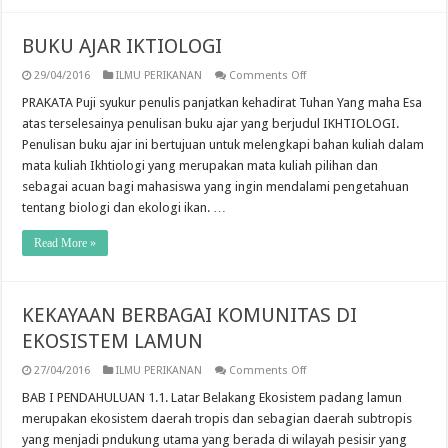
BUKU AJAR IKTIOLOGI
on
29/04/2016
ILMU PERIKANAN
Comments Off
BUKU
AJAR
PRAKATA Puji syukur penulis panjatkan kehadirat Tuhan Yang maha Esa
IKTIOLOGI
atas terselesainya penulisan buku ajar yang berjudul IKHTIOLOGI.
Penulisan buku ajar ini bertujuan untuk melengkapi bahan kuliah dalam
mata kuliah Ikhtiologi yang merupakan mata kuliah pilihan dan
sebagai acuan bagi mahasiswa yang ingin mendalami pengetahuan
tentang biologi dan ekologi ikan. …
Read More »
KEKAYAAN BERBAGAI KOMUNITAS DI
EKOSISTEM LAMUN
on
27/04/2016
ILMU PERIKANAN
Comments Off
KEKAYAAN
BERBAGAI
BAB I PENDAHULUAN 1.1. Latar Belakang Ekosistem padang lamun
KOMUNITAS
merupakan ekosistem daerah tropis dan sebagian daerah subtropis
DI
EKOSISTEM
yang menjadi pndukung utama yang berada di wilayah pesisir yang
LAMUN