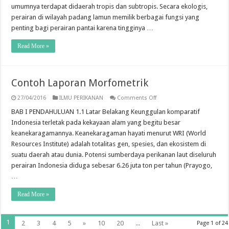
umumnya terdapat didaerah tropis dan subtropis. Secara ekologis,
perairan di wilayah padang lamun memilik berbagai fungsi yang
penting bagi perairan pantai karena tingginya …
Read More »
Contoh Laporan Morfometrik
on
27/04/2016
ILMU PERIKANAN
Comments Off
Contoh
Laporan
BAB I PENDAHULUAN 1.1 Latar Belakang Keunggulan komparatif
Morfometrik
Indonesia terletak pada kekayaan alam yang begitu besar
keanekaragamannya. Keanekaragaman hayati menurut WRI (World
Resources Institute) adalah totalitas gen, spesies, dan ekosistem di
suatu daerah atau dunia. Potensi sumberdaya perikanan laut diseluruh
perairan Indonesia diduga sebesar 6.26 juta ton per tahun (Prayogo,
…
Read More »
1
2
3
4
5
»
10
20
...
Last »
Page 1 of 24