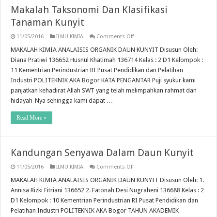
Makalah Taksonomi Dan Klasifikasi
Tanaman Kunyit
on
11/05/2016
ILMU KIMIA
Comments Off
Makalah
Taksonomi
MAKALAH KIMIA ANALAISIS ORGANIK DAUN KUNYIT Disusun Oleh:
Dan
Diana Pratiwi 136652 Husnul Khatimah 136714 Kelas : 2 D1 Kelompok :
Klasifikasi
Tanaman
11 Kementrian Perindustrian RI Pusat Pendidikan dan Pelatihan
Kunyit
Industri POLITEKNIK AKA Bogor KATA PENGANTAR Puji syukur kami
panjatkan kehadirat Allah SWT yang telah melimpahkan rahmat dan
hidayah-Nya sehingga kami dapat …
Read More »
Kandungan Senyawa Dalam Daun Kunyit
on
11/05/2016
ILMU KIMIA
Comments Off
Kandungan
Senyawa
MAKALAH KIMIA ANALAISIS ORGANIK DAUN KUNYIT Disusun Oleh: 1.
Dalam
Annisa Rizki Fitriani 136652 2. Fatonah Desi Nugraheni 136688 Kelas : 2
Daun
Kunyit
D1 Kelompok : 10 Kementrian Perindustrian RI Pusat Pendidikan dan
Pelatihan Industri POLITEKNIK AKA Bogor TAHUN AKADEMIK