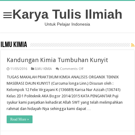
Karya Tulis Ilmiah
Untuk Pelajar Indonesia
ILMU KIMIA
Kandungan Kimia Tumbuhan Kunyit
on
11/05/2016
ILMU KIMIA
Comments Off
Kandungan
Kimia
TUGAS MAKALAH PRAKTIKUM KIMIA ANALISIS ORGANIK TEKNIK
Tumbuhan
MASERASI DAUN KUNYIT (Curcuma longa Linn.) Disusun oleh :
Kunyit
Kelompok 12 Felie Virgayani K (136689) Karisa Nur Azizah (136741)
Kelas 2D1 Politeknik AKA Bogor 2014/2015 KATA PENGANTAR Puji
syukur kami panjatkan kehadirat Allah SWT yang telah melimpahkan
rahmat dan hidayah-Nya sehingga kami dapat …
Read More »