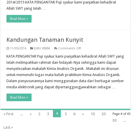
2014/2015 KATA PENGANTAR Puji syukur kami panjatkan kehadirat
Allah SWT yang telah …
Read More »
Kandungan Tanaman Kunyit
on
11/05/2016
ILMU KIMIA
Comments Off
Kandungan
Tanaman
KATA PENGANTAR Puji syukur kami panjatkan kehadirat Allah SWT yang
Kunyit
telah melimpahkan rahmat dan hidayah-Nya sehingga kami dapat
menyelesaikan makalah Kimia Analisis Organik . Makalah ini disusun
untuk memenuhi tugas mata kuliah praktikum Kimia Analisis Organik.
Dalam penyusunannya kami menggunakan data dari berbagai sumber
media elektronik yang dapat dipertanggungjawabkan sebagai …
Read More »
4
« First
...
«
2
3
5
6
»
10
20
Page 4 of 45
30
...
Last »