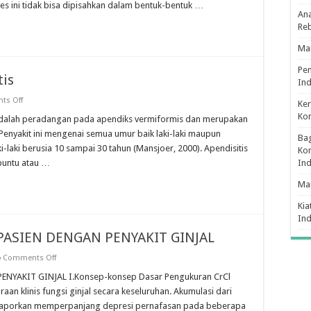
es ini tidak bisa dipisahkan dalam bentuk-bentuk …
Ana
Re
Man
Pe
tis
Ind
on
ts Off
Ker
Pengertian
Ko
Definis
 adalah peradangan pada apendiks vermiformis dan merupakan
Apendisitis
enyakit ini mengenai semua umur baik laki-laki maupun
Bag
-laki berusia 10 sampai 30 tahun (Mansjoer, 2000). Apendisitis
Kon
buntu atau …
In
Ma
Kia
In
PASIEN DENGAN PENYAKIT GINJAL
on
Comments Off
ANASTESI
UNTUK
NYAKIT GINJAL I.Konsep-konsep Dasar Pengukuran CrCl
PASIEN
aan klinis fungsi ginjal secara keseluruhan. Akumulasi dari
–
PASIEN
ilaporkan memperpanjang depresi pernafasan pada beberapa