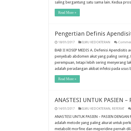
saling bergantung satu sama lain. Kedua pros
Read More »
Pengertian Definis Apendisi
18/01/2017
ILMU KEDOKTERAN
Commen
BAB II KOSEP MEDIS A. Defenisi Apendisitis
penyebab abdomen akut yang paling sering. P
perempuan, tetapi lebih sering menyerang laki
adalah peradangan akibat infeksi pada usus 
Read More »
ANASTESI UNTUK PASIEN – 
14/01/2017
ILMU KEDOKTERAN
,
REFERAT
ANASTESI UNTUK PASIEN – PASIEN DENGAN PE
adalah metode yang paling akurat untuk perkir
metabolit morfine dan meperidine pernah d