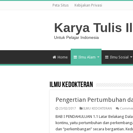
Peta Situs
Kebijakan Privasi
Karya Tulis I
Untuk Pelajar Indonesia
Home
Ilmu Alam
Ilmu Sosial
ILMU KEDOKTERAN
Pengertian Pertumbuhan d
23/02/2017
ILMU KEDOKTERAN
Commen
BAB I PENDAHULUAN 1.1 Latar Belakang Dala
kontinu, yaitu pertumbuhan dan perkembang
dan “perkembangan” secara bergantian. Kedua