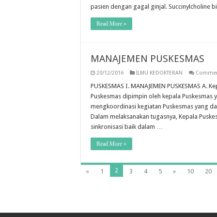
pasien dengan gagal ginjal. Succinylcholine 
Read More »
MANAJEMEN PUSKESMAS
20/12/2016
ILMU KEDOKTERAN
Commen
PUSKESMAS I. MANAJEMEN PUSKESMAS A. Kepal
Puskesmas dipimpin oleh kepala Puskesmas
mengkoordinasi kegiatan Puskesmas yang dapa
Dalam melaksanakan tugasnya, Kepala Puskes
sinkronisasi baik dalam …
Read More »
2
«
1
3
4
5
»
10
20