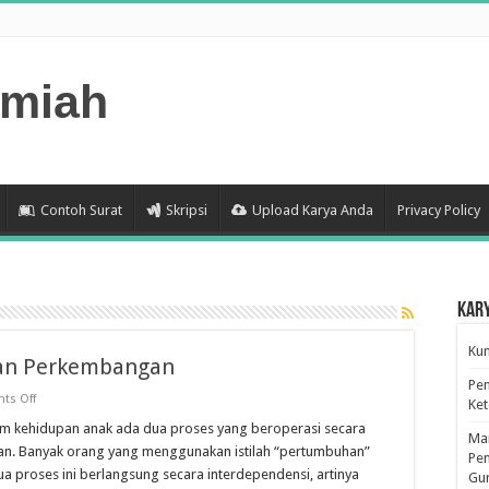
lmiah
Contoh Surat
Skripsi
Upload Karya Anda
Privacy Policy
Kar
Kum
an Perkembangan
Pen
on
ts Off
Ke
Pengertian
Pertumbuhan
m kehidupan anak ada dua proses yang beroperasi secara
Man
dan
an. Banyak orang yang menggunakan istilah “pertumbuhan”
Perkembangan
Pen
 proses ini berlangsung secara interdependensi, artinya
Gu