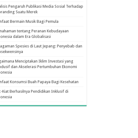
lisis Pengaruh Publikasi Media Sosial Terhadap
branding Suatu Merek
faat Bermain Musik Bagi Pemula
mahaman tentang Peranan Kebudayaan
onesia dalam Era Globalisasi
agaman Spesies di Laut Jepang: Penyebab dan
nsekwensinya
aimana Menciptakan Iklim Investasi yang
dusif dan Akselerasi Pertumbuhan Ekonomi
donesia
nfaat Konsumsi Buah Papaya Bagi Kesehatan
t-Kiat Berhasilnya Pendidikan Inklusif di
donesia