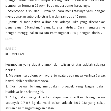
(dengan water heater) sampai kurang lebih 29 derajat Celcius dan
pemberian formalin 25 ppm. Pada media pemeliharaannya.
• Streptococus sp. dan Kurthia sp. cara mengatasinya yaitu dengan
menggunakan antibiotik tetrasiklin dengan dosis 10 ppm.
• Jamur ini merupakan akibat dari adanya luka yang disebabkan
penanganan ( Handling ) yang kurang hati-hati. Cara mengatasinya
dengan menggunakan Kalium Permanganat ( PK ) dengan dosis 2-3
ppm.
BAB III
KESIMPULAN
Kesimpulan yang dapat diambil dari tulisan di atas adalah sebagai
berikut:
1. Meskipun tergolong omnivora, ternyata pada masa kecilnya (larva),
bawal lebih bersifat karnivora.
2. Ikan bawal bintang merupakan prospek yang bagus dalam
budidaya ikan sekarang ini.
3. 1 kg pakan yang diberikan dapat menghasilkan daging bawal
sebanyak 0,7-0,8 kg (konversi pakan adalah 1:0,7-0,8) yang cukup
efisien dan menguntungkan petani.