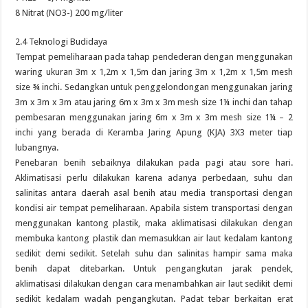
8 Nitrat (NO3-) 200 mg/liter
2.4 Teknologi Budidaya
Tempat pemeliharaan pada tahap pendederan dengan menggunakan
waring ukuran 3m x 1,2m x 1,5m dan jaring 3m x 1,2m x 1,5m mesh
size ¾ inchi. Sedangkan untuk penggelondongan menggunakan jaring
3m x 3m x 3m atau jaring 6m x 3m x 3m mesh size 1¼ inchi dan tahap
pembesaran menggunakan jaring 6m x 3m x 3m mesh size 1¼ – 2
inchi yang berada di Keramba Jaring Apung (KJA) 3X3 meter tiap
lubangnya.
Penebaran benih sebaiknya dilakukan pada pagi atau sore hari.
Aklimatisasi perlu dilakukan karena adanya perbedaan, suhu dan
salinitas antara daerah asal benih atau media transportasi dengan
kondisi air tempat pemeliharaan. Apabila sistem transportasi dengan
menggunakan kantong plastik, maka aklimatisasi dilakukan dengan
membuka kantong plastik dan memasukkan air laut kedalam kantong
sedikit demi sedikit. Setelah suhu dan salinitas hampir sama maka
benih dapat ditebarkan. Untuk pengangkutan jarak pendek,
aklimatisasi dilakukan dengan cara menambahkan air laut sedikit demi
sedikit kedalam wadah pengangkutan. Padat tebar berkaitan erat