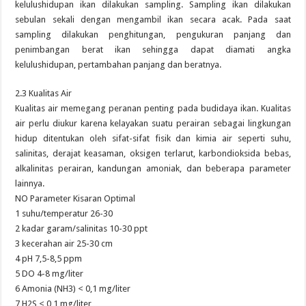
kelulushidupan ikan dilakukan sampling. Sampling ikan dilakukan
sebulan sekali dengan mengambil ikan secara acak. Pada saat
sampling dilakukan penghitungan, pengukuran panjang dan
penimbangan berat ikan sehingga dapat diamati angka
kelulushidupan, pertambahan panjang dan beratnya.
2.3 Kualitas Air
Kualitas air memegang peranan penting pada budidaya ikan. Kualitas
air perlu diukur karena kelayakan suatu perairan sebagai lingkungan
hidup ditentukan oleh sifat-sifat fisik dan kimia air seperti suhu,
salinitas, derajat keasaman, oksigen terlarut, karbondioksida bebas,
alkalinitas perairan, kandungan amoniak, dan beberapa parameter
lainnya.
NO Parameter Kisaran Optimal
1 suhu/temperatur 26-30
2 kadar garam/salinitas 10-30 ppt
3 kecerahan air 25-30 cm
4 pH 7,5-8,5 ppm
5 DO 4-8 mg/liter
6 Amonia (NH3) < 0,1 mg/liter
7 H2S < 0,1 mg/liter