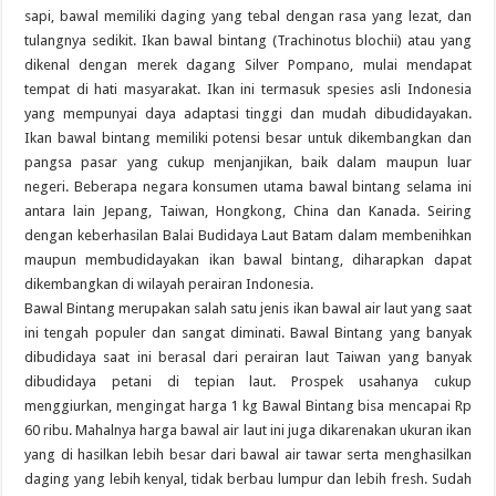
sapi, bawal memiliki daging yang tebal dengan rasa yang lezat, dan
tulangnya sedikit. Ikan bawal bintang (Trachinotus blochii) atau yang
dikenal dengan merek dagang Silver Pompano, mulai mendapat
tempat di hati masyarakat. Ikan ini termasuk spesies asli Indonesia
yang mempunyai daya adaptasi tinggi dan mudah dibudidayakan.
Ikan bawal bintang memiliki potensi besar untuk dikembangkan dan
pangsa pasar yang cukup menjanjikan, baik dalam maupun luar
negeri. Beberapa negara konsumen utama bawal bintang selama ini
antara lain Jepang, Taiwan, Hongkong, China dan Kanada. Seiring
dengan keberhasilan Balai Budidaya Laut Batam dalam membenihkan
maupun membudidayakan ikan bawal bintang, diharapkan dapat
dikembangkan di wilayah perairan Indonesia.
Bawal Bintang merupakan salah satu jenis ikan bawal air laut yang saat
ini tengah populer dan sangat diminati. Bawal Bintang yang banyak
dibudidaya saat ini berasal dari perairan laut Taiwan yang banyak
dibudidaya petani di tepian laut. Prospek usahanya cukup
menggiurkan, mengingat harga 1 kg Bawal Bintang bisa mencapai Rp
60 ribu. Mahalnya harga bawal air laut ini juga dikarenakan ukuran ikan
yang di hasilkan lebih besar dari bawal air tawar serta menghasilkan
daging yang lebih kenyal, tidak berbau lumpur dan lebih fresh. Sudah