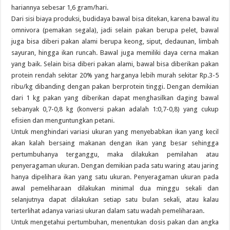
hariannya sebesar 1,6 gram/hari.
Dari sisi biaya produksi, budidaya bawal bisa ditekan, karena bawal itu
omnivora (pemakan segala), jadi selain pakan berupa pelet, bawal
juga bisa diberi pakan alami berupa keong, siput, dedaunan, limbah
sayuran, hingga ikan runcah. Bawal juga memiliki daya cerna makan
yang baik. Selain bisa diberi pakan alami, bawal bisa diberikan pakan
protein rendah sekitar 20% yang harganya lebih murah sekitar Rp.3-5
ribu/kg dibanding dengan pakan berprotein tinggi. Dengan demikian
dari 1 kg pakan yang diberikan dapat menghasilkan daging bawal
sebanyak 0,7-0,8 kg (konversi pakan adalah 1:0,7-0,8) yang cukup
efisien dan menguntungkan petani.
Untuk menghindari variasi ukuran yang menyebabkan ikan yang kecil
akan kalah bersaing makanan dengan ikan yang besar sehingga
pertumbuhanya terganggu, maka dilakukan pemilahan atau
penyeragaman ukuran. Dengan demikian pada satu waring atau jaring
hanya dipelihara ikan yang satu ukuran. Penyeragaman ukuran pada
awal pemeliharaan dilakukan minimal dua minggu sekali dan
selanjutnya dapat dilakukan setiap satu bulan sekali, atau kalau
terterlihat adanya variasi ukuran dalam satu wadah pemeliharaan.
Untuk mengetahui pertumbuhan, menentukan dosis pakan dan angka