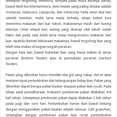
Meskipun tergolong omnivora, ternyata pada masa kecilnya (larva),
bawal lebih bersifat karnivora. Jenis hewan yang paling disukai adalah
crustacea, cladocera, copepoda, dan ostracoda. Pada umur dua hari
setelah menetas, mulut larva mulai terbuka, tetapi belum bisa
menerima makanan dari luar tubuh, makanannya masih dari kuning
telurnya. Umur empat hari, kuning yang diserap oleh tubuh sudah
habis dan pada saat itulah larva mulai mengonsumsi makanan dari
luar. Apabila diamati kebiasaan makannya, bawal tergolong ikan yang
lebih suka makan di bagian tengah perairan.
Dengan kata lain, bawal bukanlah ikan yang biasa makan di dasar
perairan (bottom feeder) atau di permukaan perairan (surface
feeder).
Pakan yang diberikan harus memiliki nilai gizi yang cukup. Hal ini akan
mempercepat pertumbuhan dan kelangsungan hidup ikan. Pakan yang
diberikan dapat berupa pakan buatan ataupun pakan ikan rucah. Pada
tahap awal pemeliharaan, frekuensi pemberian pakan dilakukan 4-6
kali sehari. Selanjutnya pemberian pakan dapat dilakukan 2 kali sehari
pada pagi dan sore hari. Pertumbuhan harian ikan bawal bintang
dengan menggunakan pakan buatan adalah sebesar 2,89 gram/hari,
sedangkan dengan pemberian pakan ikan rucah pertumbuhan